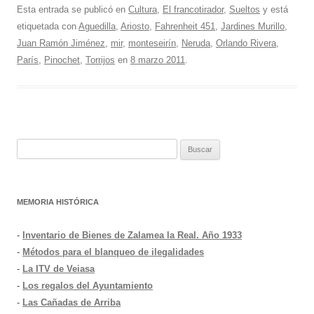
Esta entrada se publicó en
Cultura
,
El francotirador
,
Sueltos
y está
etiquetada con
Aguedilla
,
Ariosto
,
Fahrenheit 451
,
Jardines Murillo
,
Juan Ramón Jiménez
,
mir
,
monteseirín
,
Neruda
,
Orlando Rivera
,
París
,
Pinochet
,
Torrijos
en
8 marzo 2011
.
Buscar:
MEMORIA HISTÓRICA
-
Inventario de Bienes de Zalamea la Real. Año 1933
-
Métodos para el blanqueo de ilegalidades
-
La ITV de Veiasa
-
Los regalos del Ayuntamiento
-
Las Cañadas de Arriba