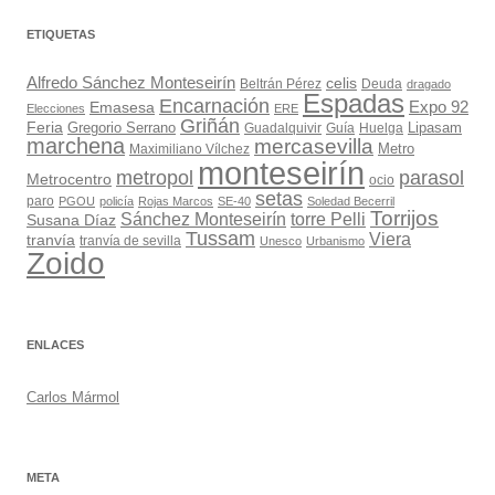
ETIQUETAS
Alfredo Sánchez Monteseirín
celis
Beltrán Pérez
Deuda
dragado
Espadas
Encarnación
Expo 92
Emasesa
Elecciones
ERE
Griñán
Feria
Gregorio Serrano
Lipasam
Guadalquivir
Guía
Huelga
marchena
mercasevilla
Maximiliano Vílchez
Metro
monteseirín
metropol
parasol
Metrocentro
ocio
setas
paro
PGOU
policía
Rojas Marcos
SE-40
Soledad Becerril
Torrijos
Sánchez Monteseirín
torre Pelli
Susana Díaz
Tussam
Viera
tranvía
tranvía de sevilla
Unesco
Urbanismo
Zoido
ENLACES
Carlos Mármol
META