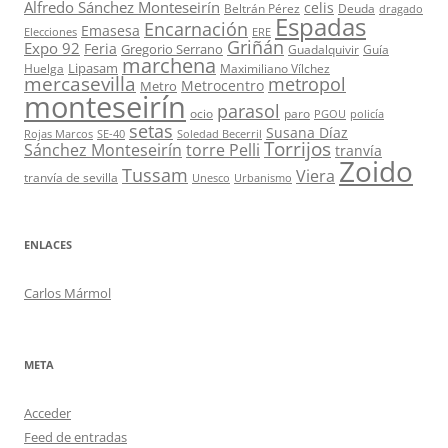
Alfredo Sánchez Monteseirín
celis
Beltrán Pérez
Deuda
dragado
Espadas
Encarnación
Emasesa
Elecciones
ERE
Griñán
Expo 92
Feria
Gregorio Serrano
Guadalquivir
Guía
marchena
Lipasam
Huelga
Maximiliano Vílchez
mercasevilla
metropol
Metrocentro
Metro
monteseirín
parasol
ocio
paro
PGOU
policía
setas
Susana Díaz
Rojas Marcos
SE-40
Soledad Becerril
Torrijos
Sánchez Monteseirín
torre Pelli
tranvía
Zoido
Tussam
Viera
tranvía de sevilla
Unesco
Urbanismo
ENLACES
Carlos Mármol
META
Acceder
Feed de entradas