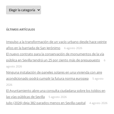
Categorias
ÚLTIMOS ARTÍCULOS
Impulso a la transformación de un vacío urbano desde hace veinte
años en la barriada de San Jerónimo
6 agosto 2026
El nuevo contrato para la conservación de monumentos de la vía
pública en Sevilla tendrá un 25 por ciento más de presupuesto
6
agosto 2026
Ninguna instalación de paneles solares en una vivienda con aire
acondicionado podrá cumplir la futura norma europea
5 agosto
2026
El Ayuntamiento abre una consulta ciudadana sobre los toldos en
las vías públicas de Sevilla
5 agosto 2026
Julio (2026) deja 382 parados menos en Sevilla capital
4 agosto 2026