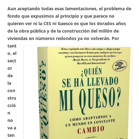
Aun aceptando todas esas lamentaciones, el problema de
fondo que expusimos al principio y que parece no
quieren ver ni la CES ni Gaesco es que los dorados años
de la obra pública y de la construcción del millón de
viviendas en números
redondos ya no volverán. Por
tant
o, el
sect
or
de
la
con
stru
cció
n
no
va a
ten