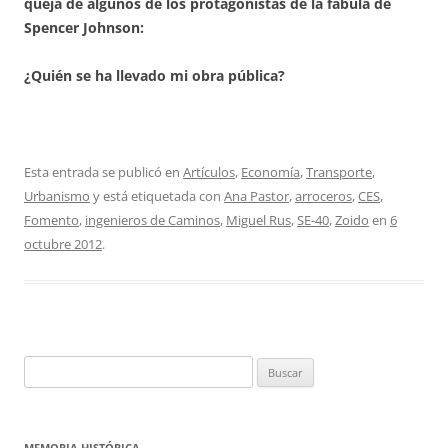
queja de algunos de los protagonistas de la fábula de
Spencer Johnson:
¿Quién se ha llevado mi obra pública?
Esta entrada se publicó en
Artículos
,
Economía
,
Transporte
,
Urbanismo
y está etiquetada con
Ana Pastor
,
arroceros
,
CES
,
Fomento
,
ingenieros de Caminos
,
Miguel Rus
,
SE-40
,
Zoido
en
6
octubre 2012
.
Buscar:
MEMORIA HISTÓRICA