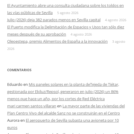
El Ayuntamiento abre una consulta ciudadana sobre los toldos en
las vías públicas de Sevilla
5 agosto 2026
Julio (2026) deja 382 parados menos en Sevilla capital
4 agosto 2026
El Puerto modifica la Delimitación de Espacios y Usos tan sólo diez
meses después de su aprobación
4 agosto 2026
Oleoestepa, premio Alimentos de España a la innovación
3 agosto
2026
COMENTARIOS
Eduardo
en
Mis paneles solares en la planta deTejeda de Tiétar,
gestionada por Ekiluz/Repsol, generaron en julio (2026) un 86%
menos que hace un año, por los cortes de Red Eléctrica
mari carmen santos villaran
en
La mayor parte de las viviendas del
Plan Centro Vivo del alcalde Sanz no se construirán en el Centro
Aurora
en
El aeropuerto de Sevilla subasta una avioneta por 10
euros