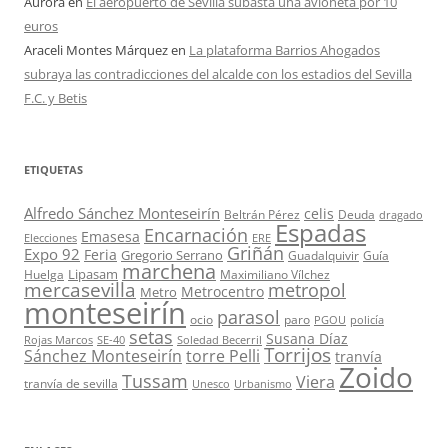
Aurora
en
El aeropuerto de Sevilla subasta una avioneta por 10
euros
Araceli Montes Márquez
en
La plataforma Barrios Ahogados
subraya las contradicciones del alcalde con los estadios del Sevilla
F.C. y Betis
ETIQUETAS
Alfredo Sánchez Monteseirín
celis
Beltrán Pérez
Deuda
dragado
Espadas
Encarnación
Emasesa
Elecciones
ERE
Griñán
Expo 92
Feria
Gregorio Serrano
Guadalquivir
Guía
marchena
Lipasam
Huelga
Maximiliano Vílchez
mercasevilla
metropol
Metrocentro
Metro
monteseirín
parasol
ocio
paro
PGOU
policía
setas
Susana Díaz
Rojas Marcos
SE-40
Soledad Becerril
Torrijos
Sánchez Monteseirín
torre Pelli
tranvía
Zoido
Tussam
Viera
tranvía de sevilla
Unesco
Urbanismo