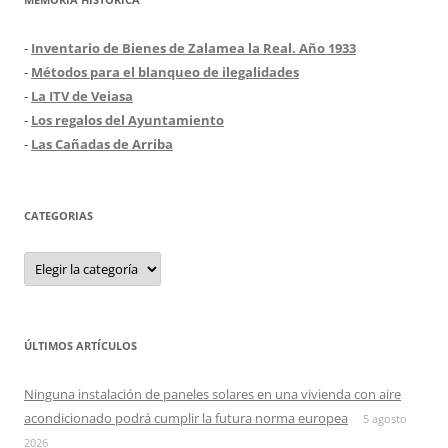
-
Inventario de Bienes de Zalamea la Real. Año 1933
-
Métodos para el blanqueo de ilegalidades
-
La ITV de Veiasa
-
Los regalos del Ayuntamiento
-
Las Cañadas de Arriba
CATEGORIAS
Categorias
ÚLTIMOS ARTÍCULOS
Ninguna instalación de paneles solares en una vivienda con aire
acondicionado podrá cumplir la futura norma europea
5 agosto
2026