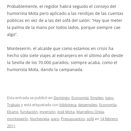
Probablemente, el regidor habrá seguido el consejo del
humorista Mota pero aplicado a las rendijas de las cuentas
públicas en vez de a las del sofá del salón: “Hay que meter
la palma de la mano por todos lados, porque siempre cae
algo”.
Monteseirín, el alcalde que como estamos en crisis ha
hecho sólo siete viajes al extranjero en el último año desde
la Sevilla de los 70.000 parados, siempre acaba, como el
humorista Mota, dando la campanada.
Esta entrada se publicó en
Domingo
,
Economía
,
Empleo
,
paro
,
Trabajo
y está etiquetada con
biblioteca
,
desempleo
,
Economía
,
Elcano
,
fundación
,
inversión
,
José Mota
,
Marcelino Oreja
,
monteseirín
,
Nochevieja
,
paro
,
Presupuestos
,
sofá
en
14 febrero
2011
.