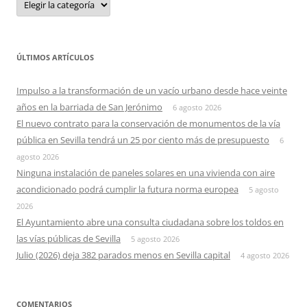
ÚLTIMOS ARTÍCULOS
Impulso a la transformación de un vacío urbano desde hace veinte
años en la barriada de San Jerónimo
6 agosto 2026
El nuevo contrato para la conservación de monumentos de la vía
pública en Sevilla tendrá un 25 por ciento más de presupuesto
6
agosto 2026
Ninguna instalación de paneles solares en una vivienda con aire
acondicionado podrá cumplir la futura norma europea
5 agosto
2026
El Ayuntamiento abre una consulta ciudadana sobre los toldos en
las vías públicas de Sevilla
5 agosto 2026
Julio (2026) deja 382 parados menos en Sevilla capital
4 agosto 2026
COMENTARIOS