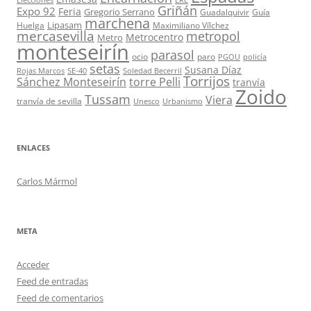
ERE
Griñán
Expo 92
Feria
Gregorio Serrano
Guadalquivir
Guía
marchena
Lipasam
Huelga
Maximiliano Vílchez
mercasevilla
metropol
Metrocentro
Metro
monteseirín
parasol
ocio
paro
PGOU
policía
setas
Susana Díaz
Rojas Marcos
SE-40
Soledad Becerril
Torrijos
Sánchez Monteseirín
torre Pelli
tranvía
Zoido
Tussam
Viera
tranvía de sevilla
Unesco
Urbanismo
ENLACES
Carlos Mármol
META
Acceder
Feed de entradas
Feed de comentarios