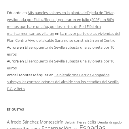
Eduardo
en
Mis paneles solares en la planta deTejeda de Tiétar,
gestionada por Ekiluz/Repsol, generaron en julio (2026) un 86%
menos que hace un año, por los cortes de Red Eléctrica
mari carmen santos villaran
en
La mayor parte de las viviendas del
Plan Centro Vivo del alcalde Sanz no se construirán en el Centro
Aurora
en
El aeropuerto de Sevilla subasta una avioneta por 10
euros
Aurora
en
El aeropuerto de Sevilla subasta una avioneta por 10
euros
Araceli Montes Márquez
en
La plataforma Barrios Ahogados
subraya las contradicciones del alcalde con los estadios del Sevilla
F.C. y Betis
ETIQUETAS
Alfredo Sánchez Monteseirín
celis
Beltrán Pérez
Deuda
dragado
Espadas
Encarnación
Emasesa
Elecciones