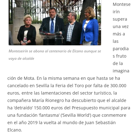
Montese
irín
supera
una vez
más a
las
parodia
Monteseirín se abona al centenario de Elcano aunque se
s fruto
vaya de alcalde
de la
imagina
ción de Mota. En la misma semana en que hasta se ha
cancelado en Sevilla la Feria del Toro por falta de 300.000
euros, entre las lamentaciones del sector turístico, la
compañera María Rionegro ha descubierto que el alcalde
ha ‘detraído’ 150.000 euros del Presupuesto municipal para
una fundación ‘fantasma’ (‘Sevilla World’) que conmemore
en el año 2019 la vuelta al mundo de Juan Sebastián
Elcano.