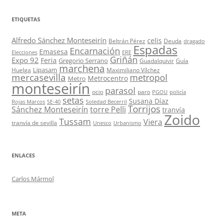
ETIQUETAS
Alfredo Sánchez Monteseirín
celis
Beltrán Pérez
Deuda
dragado
Espadas
Encarnación
Emasesa
Elecciones
ERE
Griñán
Expo 92
Feria
Gregorio Serrano
Guadalquivir
Guía
marchena
Lipasam
Huelga
Maximiliano Vílchez
mercasevilla
metropol
Metrocentro
Metro
monteseirín
parasol
ocio
paro
PGOU
policía
setas
Susana Díaz
Rojas Marcos
SE-40
Soledad Becerril
Torrijos
Sánchez Monteseirín
torre Pelli
tranvía
Zoido
Tussam
Viera
tranvía de sevilla
Unesco
Urbanismo
ENLACES
Carlos Mármol
META