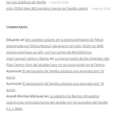
las vías públicas de Sevilla
5 agosto 2026
Julio (2026) deja 382 parados menos en Sevilla capital
4 agosto 2026
COMENTARIOS
Eduardo
en
Mis paneles solares en la planta deTejeda de Tiétar,
gestionada por Ekiluz/Repsol, generaron en julio (2026) un 86%
menos que hace un año, por los cortes de Red Eléctrica
mari carmen santos villaran
en
La mayor parte de las viviendas del
Plan Centro Vivo del alcalde Sanz no se construirán en el Centro
Aurora
en
El aeropuerto de Sevilla subasta una avioneta por 10
euros
Aurora
en
El aeropuerto de Sevilla subasta una avioneta por 10
euros
Araceli Montes Márquez
en
La plataforma Barrios Ahogados
subraya las contradicciones del alcalde con los estadios del Sevilla
F.C. y Betis