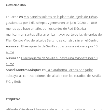
COMENTARIOS
Eduardo
en
Mis paneles solares en la planta deTejeda de Tiétar,
gestionada por Ekiluz/Repsol, generaron en julio (2026) un 86%
menos que hace un año, por los cortes de Red Eléctrica
mari carmen santos villaran
en
La mayor parte de las viviendas del
Plan Centro Vivo del alcalde Sanz no se construirán en el Centro
Aurora
en
El aeropuerto de Sevilla subasta una avioneta por 10
euros
Aurora
en
El aeropuerto de Sevilla subasta una avioneta por 10
euros
Araceli Montes Márquez
en
La plataforma Barrios Ahogados
subraya las contradicciones del alcalde con los estadios del Sevilla
F.C. y Betis
ETIQUETAS
Alfredo Sánchez Monteseirín
celis