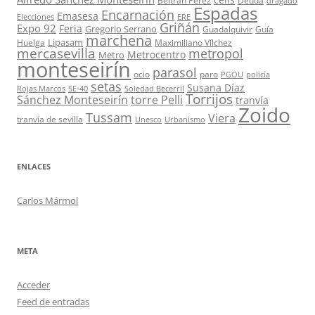
Beltrán Pérez
Deuda
dragado
Espadas
Encarnación
Emasesa
Elecciones
ERE
Griñán
Expo 92
Feria
Gregorio Serrano
Guadalquivir
Guía
marchena
Lipasam
Huelga
Maximiliano Vílchez
mercasevilla
metropol
Metrocentro
Metro
monteseirín
parasol
ocio
paro
PGOU
policía
setas
Susana Díaz
Rojas Marcos
SE-40
Soledad Becerril
Torrijos
Sánchez Monteseirín
torre Pelli
tranvía
Zoido
Tussam
Viera
tranvía de sevilla
Unesco
Urbanismo
ENLACES
Carlos Mármol
META
Acceder
Feed de entradas