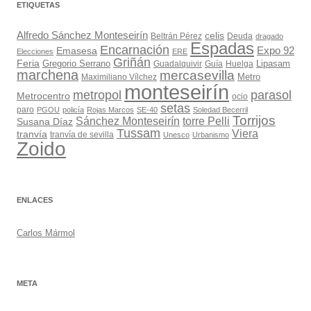
ETIQUETAS
Alfredo Sánchez Monteseirín
celis
Beltrán Pérez
Deuda
dragado
Espadas
Encarnación
Expo 92
Emasesa
Elecciones
ERE
Griñán
Feria
Gregorio Serrano
Lipasam
Guadalquivir
Guía
Huelga
marchena
mercasevilla
Maximiliano Vílchez
Metro
monteseirín
metropol
parasol
Metrocentro
ocio
setas
paro
PGOU
policía
Rojas Marcos
SE-40
Soledad Becerril
Torrijos
Sánchez Monteseirín
torre Pelli
Susana Díaz
Tussam
Viera
tranvía
tranvía de sevilla
Unesco
Urbanismo
Zoido
ENLACES
Carlos Mármol
META