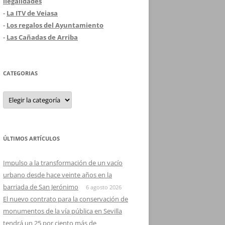
ilegalidades
-
La ITV de Veiasa
-
Los regalos del Ayuntamiento
-
Las Cañadas de Arriba
CATEGORIAS
Categorias
ÚLTIMOS ARTÍCULOS
Impulso a la transformación de un vacío
urbano desde hace veinte años en la
barriada de San Jerónimo
6 agosto 2026
El nuevo contrato para la conservación de
monumentos de la vía pública en Sevilla
tendrá un 25 por ciento más de