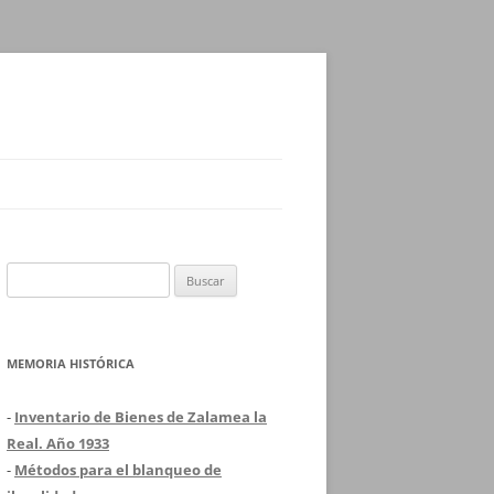
Buscar:
MEMORIA HISTÓRICA
-
Inventario de Bienes de Zalamea la
Real. Año 1933
-
Métodos para el blanqueo de