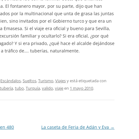
a. El fontanero mayor, por su parte, dijo que han
ados por la multinacional que unta de grasa las juntas
en, sino invitados por el Gobierno turco y que era un
 Emasesa. Si el viaje era oficial y bueno para Sevilla,
xcursión familiar y ocultarlo? Si era oficial, ¿por qué
agado? Y si era privado, ¿qué hace el alcalde dejándose
 a tráfico de…. tuberías, naturalmente.
,
Escándalos
,
Sueltos
,
Turismo
,
Viajes
y está etiquetada con
tubería
,
tubo
,
Turquía
,
valido
,
viaje
en
1 mayo 2010
.
 en 480
La caseta de Feria de Adán y Eva
→