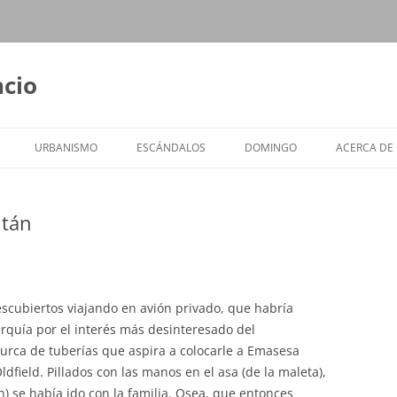
ncio
URBANISMO
ESCÁNDALOS
DOMINGO
ACERCA DE
ltán
descubiertos viajando en avión privado, que habría
urquía por el interés más desinteresado del
urca de tuberías que aspira a colocarle a Emasesa
field. Pillados con las manos en el asa (de la maleta),
in) se había ido con la familia. Osea, que entonces