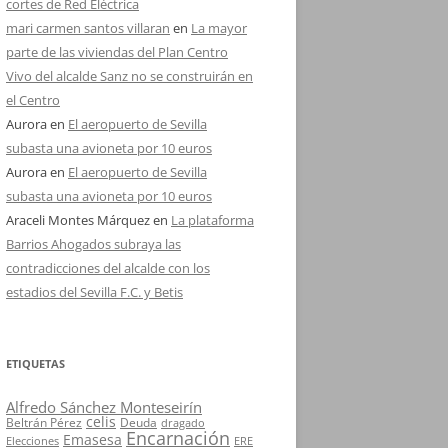
cortes de Red Eléctrica
mari carmen santos villaran
en
La mayor
parte de las viviendas del Plan Centro
Vivo del alcalde Sanz no se construirán en
el Centro
Aurora
en
El aeropuerto de Sevilla
subasta una avioneta por 10 euros
Aurora
en
El aeropuerto de Sevilla
subasta una avioneta por 10 euros
Araceli Montes Márquez
en
La plataforma
Barrios Ahogados subraya las
contradicciones del alcalde con los
estadios del Sevilla F.C. y Betis
ETIQUETAS
Alfredo Sánchez Monteseirín
celis
Beltrán Pérez
Deuda
dragado
Encarnación
Emasesa
Elecciones
ERE