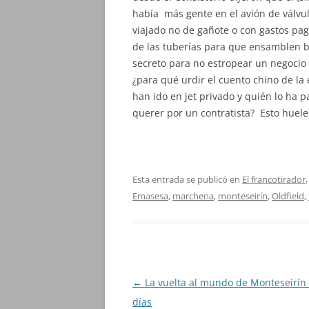
había más gente en el avión de válvul
viajado no de gañote o con gastos pag
de las tuberías para que ensamblen bi
secreto para no estropear un negocio a
¿para qué urdir el cuento chino de la e
han ido en jet privado y quién lo ha p
querer por un contratista? Esto huele
Esta entrada se publicó en
El francotirador
Emasesa
,
marchena
,
monteseirín
,
Oldfield
,
Navegación
←
La vuelta al mundo de Monteseirín
de
días