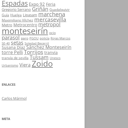
Espadas
Expo 92
Feria
Griñán
Gregorio Serrano
Guadalquivir
marchena
Lipasam
Guía
Huelga
mercasevilla
Maximiliano Vílchez
metropol
Metrocentro
Metro
monteseirín
ocio
parasol
paro
PGOU
policía
Rojas Marcos
setas
SE-40
Soledad Becerril
Sánchez Monteseirín
Susana Díaz
Torrijos
torre Pelli
tranvía
Tussam
tranvía de sevilla
Unesco
Zoido
Viera
Urbanismo
ENLACES
Carlos Mármol
META