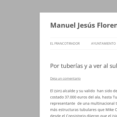
Saltar
al
contenido
Manuel Jesús Flore
EL FRANCOTIRADOR
AYUNTAMIENTO
Por tuberías y a ver al su
Deja un comentario
El (sin) alcalde y su valido han sido 
costado 37.000 euros del ala, hasta T
representante de una multinacional t
más estructuras tubulares que Mike Old
desde el Consistorio dijeron que el (s