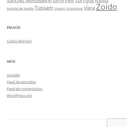
Torrijos
Sánchez Monteseirín
torre Pelli
tranvía
Zoido
Tussam
Viera
tranvía de sevilla
Unesco
Urbanismo
ENLACES
Carlos Mármol
META
Acceder
Feed de entradas
Feed de comentarios
WordPress.org