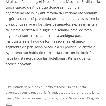
Alfalfa, la Alameda y el Pabellón de la Madrina. Sevilla es la
única ciudad de Andalucía donde se incumple
flagrantemente la ley antimovida del Parlamento andaluz,
según la cual está prohibido terminantemente beber en la
vía pública salvo en los sitios designados expresamente a
tal efecto. Monteseirín sigue sin señalar botellódromo
alguno y mantiene una tolerancia ambigua para no
malquistarse el favor de los más jóvenes, el único
segmento de población proclive a su política. Mientras el
Ayuntamiento habla de ‘tolerancia cero’ con la doble fila,
hace la vista gorda con las ‘botellonas’. Piensa que los
coches no votan.
Esta entrada se publicó en
El francotirador
,
Sueltos
y está
etiquetada con
Alameda
,
Alfalfa
,
antiguo
,
botellódromo
,
botellona
,
casco
,
Madrina
,
monteseirín
,
movida
,
policía
,
Salvador
en
10 agosto
2010
.