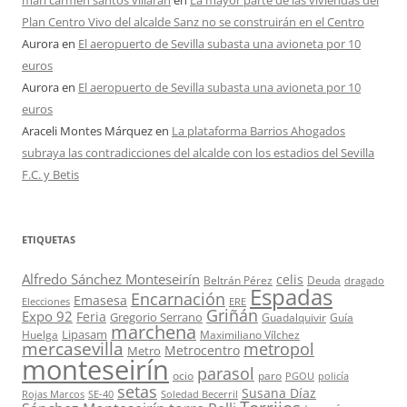
mari carmen santos villaran
en
La mayor parte de las viviendas del
Plan Centro Vivo del alcalde Sanz no se construirán en el Centro
Aurora
en
El aeropuerto de Sevilla subasta una avioneta por 10
euros
Aurora
en
El aeropuerto de Sevilla subasta una avioneta por 10
euros
Araceli Montes Márquez
en
La plataforma Barrios Ahogados
subraya las contradicciones del alcalde con los estadios del Sevilla
F.C. y Betis
ETIQUETAS
Alfredo Sánchez Monteseirín
celis
Beltrán Pérez
Deuda
dragado
Espadas
Encarnación
Emasesa
Elecciones
ERE
Griñán
Expo 92
Feria
Gregorio Serrano
Guadalquivir
Guía
marchena
Lipasam
Huelga
Maximiliano Vílchez
mercasevilla
metropol
Metrocentro
Metro
monteseirín
parasol
ocio
paro
PGOU
policía
setas
Susana Díaz
Rojas Marcos
SE-40
Soledad Becerril