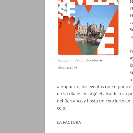
t
r
E
c
S
s
P
A
Campaña de autobombo de
k
Monteseirín
s
a
aeropuerto, los eventos que organice 
en su día le encargó el alcalde a su 
del Barranco y hasta un concierto en 
ceja’.
LA FACTURA