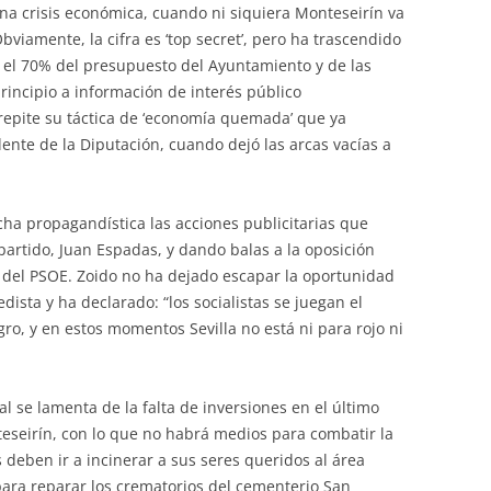
ena crisis económica, cuando ni siquiera Monteseirín va
bviamente, la cifra es ‘top secret’, pero ha trascendido
s el 70% del presupuesto del Ayuntamiento y de las
incipio a información de interés público
repite su táctica de ‘economía quemada’ que ya
ente de la Diputación, cuando dejó las arcas vacías a
cha propagandística las acciones publicitarias que
partido, Juan Espadas, y dando balas a la oposición
as del PSOE. Zoido no ha dejado escapar la oportunidad
edista y ha declarado: “los socialistas se juegan el
egro, y en estos momentos Sevilla no está ni para rojo ni
l se lamenta de la falta de inversiones en el último
eseirín, con lo que no habrá medios para combatir la
os deben ir a incinerar a sus seres queridos al área
ara reparar los crematorios del cementerio San