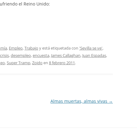
sufriendo el Reino Unido:
omía
,
Empleo
,
Trabajo
y está etiquetada con
'Sevilla se ve'
,
crisis
,
desempleo
,
encuesta
,
James Callaghan
,
Juan Espadas
,
deo
,
Super Tramp
,
Zoido
en
8 febrero 2011
.
Almas muertas, almas vivas
→