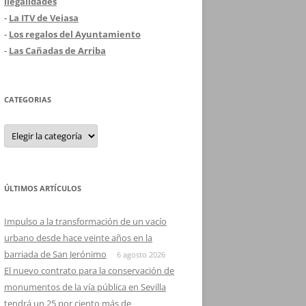
ilegalidades
-
La ITV de Veiasa
-
Los regalos del Ayuntamiento
-
Las Cañadas de Arriba
CATEGORIAS
Categorias
ÚLTIMOS ARTÍCULOS
Impulso a la transformación de un vacío
urbano desde hace veinte años en la
barriada de San Jerónimo
6 agosto 2026
El nuevo contrato para la conservación de
monumentos de la vía pública en Sevilla
tendrá un 25 por ciento más de