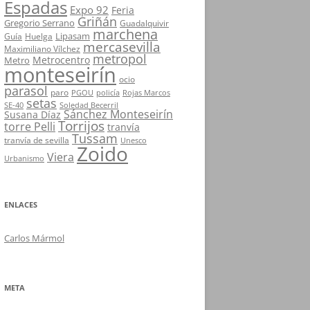
Espadas
Expo 92
Feria
Griñán
Gregorio Serrano
Guadalquivir
marchena
Lipasam
Guía
Huelga
mercasevilla
Maximiliano Vílchez
metropol
Metrocentro
Metro
monteseirín
ocio
parasol
paro
PGOU
policía
Rojas Marcos
setas
SE-40
Soledad Becerril
Sánchez Monteseirín
Susana Díaz
Torrijos
torre Pelli
tranvía
Tussam
tranvía de sevilla
Unesco
Zoido
Viera
Urbanismo
ENLACES
Carlos Mármol
META