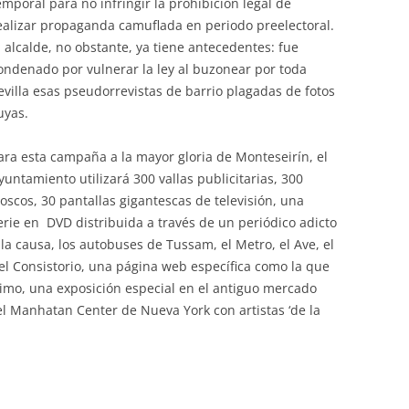
emporal para no infringir la prohibición legal de
ealizar propaganda camuflada en periodo preelectoral.
l alcalde, no obstante, ya tiene antecedentes: fue
ondenado por vulnerar la ley al buzonear por toda
evilla esas pseudorrevistas de barrio plagadas de fotos
uyas.
ara esta campaña a la mayor gloria de Monteseirín, el
yuntamiento utilizará 300 vallas publicitarias, 300
ioscos, 30 pantallas gigantescas de televisión, una
erie en DVD distribuida a través de un periódico adicto
 la causa, los autobuses de Tussam, el Metro, el Ave, el
el Consistorio, una página web específica como la que
primo, una exposición especial en el antiguo mercado
el Manhatan Center de Nueva York con artistas ‘de la