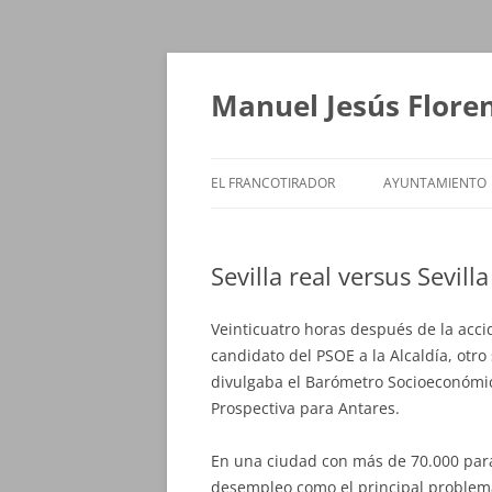
Saltar
al
contenido
Manuel Jesús Flore
EL FRANCOTIRADOR
AYUNTAMIENTO
Sevilla real versus Sevilla 
Veinticuatro horas después de la acc
candidato del PSOE a la Alcaldía, otro 
divulgaba el Barómetro Socioeconómic
Prospectiva para Antares.
En una ciudad con más de 70.000 para
desempleo como el principal problema.