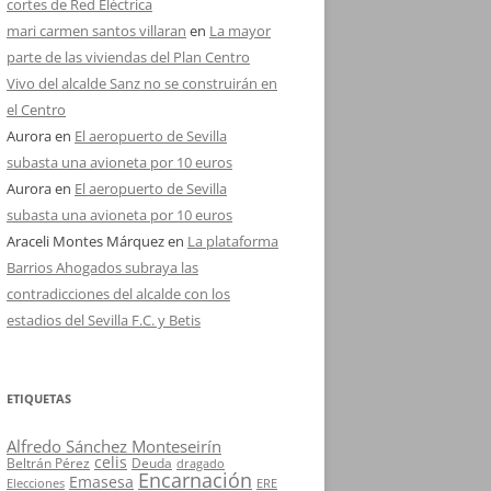
cortes de Red Eléctrica
mari carmen santos villaran
en
La mayor
parte de las viviendas del Plan Centro
Vivo del alcalde Sanz no se construirán en
el Centro
Aurora
en
El aeropuerto de Sevilla
subasta una avioneta por 10 euros
Aurora
en
El aeropuerto de Sevilla
subasta una avioneta por 10 euros
Araceli Montes Márquez
en
La plataforma
Barrios Ahogados subraya las
contradicciones del alcalde con los
estadios del Sevilla F.C. y Betis
ETIQUETAS
Alfredo Sánchez Monteseirín
celis
Beltrán Pérez
Deuda
dragado
Encarnación
Emasesa
Elecciones
ERE