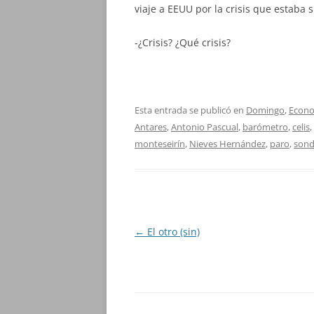
viaje a EEUU por la crisis que estaba 
-¿Crisis? ¿Qué crisis?
Esta entrada se publicó en
Domingo
,
Econ
Antares
,
Antonio Pascual
,
barómetro
,
celis
,
monteseirín
,
Nieves Hernández
,
paro
,
son
Navegación
←
El otro (sin)
de
entradas