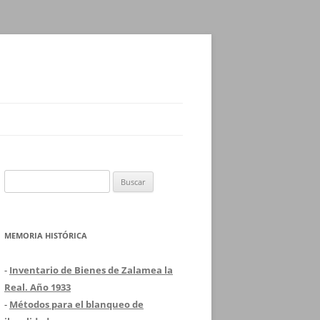
Buscar:
MEMORIA HISTÓRICA
-
Inventario de Bienes de Zalamea la
Real. Año 1933
-
Métodos para el blanqueo de