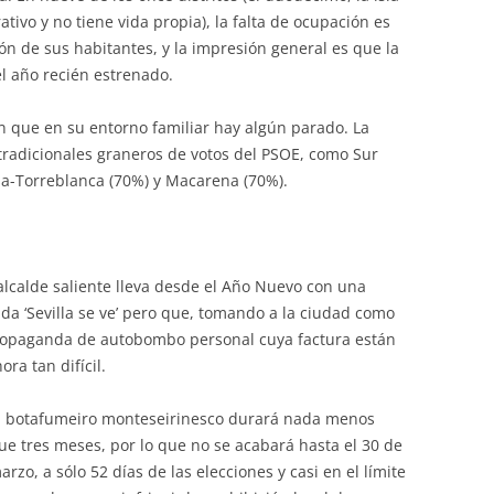
tivo y no tiene vida propia), la falta de ocupación es
n de sus habitantes, y la impresión general es que la
el año recién estrenado.
n que en su entorno familiar hay algún parado. La
tradicionales graneros de votos del PSOE, como Sur
sa-Torreblanca (70%) y Macarena (70%).
 alcalde saliente lleva desde el Año Nuevo con una
 ‘Sevilla se ve’ pero que, tomando a la ciudad como
propaganda de autobombo personal cuya factura están
ra tan difícil.
l botafumeiro monteseirinesco durará nada menos
ue tres meses, por lo que no se acabará hasta el 30 de
arzo, a sólo 52 días de las elecciones y casi en el límite