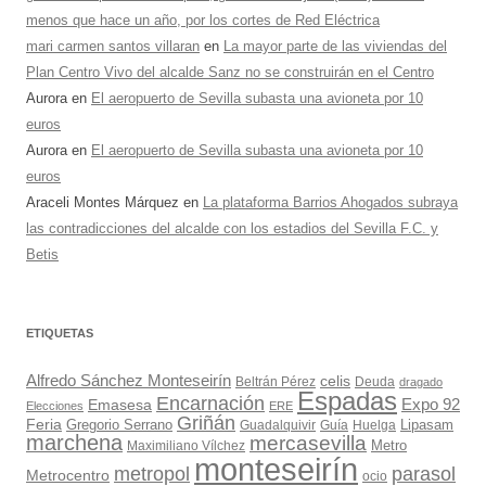
menos que hace un año, por los cortes de Red Eléctrica
mari carmen santos villaran
en
La mayor parte de las viviendas del
Plan Centro Vivo del alcalde Sanz no se construirán en el Centro
Aurora
en
El aeropuerto de Sevilla subasta una avioneta por 10
euros
Aurora
en
El aeropuerto de Sevilla subasta una avioneta por 10
euros
Araceli Montes Márquez
en
La plataforma Barrios Ahogados subraya
las contradicciones del alcalde con los estadios del Sevilla F.C. y
Betis
ETIQUETAS
Alfredo Sánchez Monteseirín
celis
Beltrán Pérez
Deuda
dragado
Espadas
Encarnación
Expo 92
Emasesa
Elecciones
ERE
Griñán
Feria
Gregorio Serrano
Lipasam
Guadalquivir
Guía
Huelga
marchena
mercasevilla
Maximiliano Vílchez
Metro
monteseirín
metropol
parasol
Metrocentro
ocio