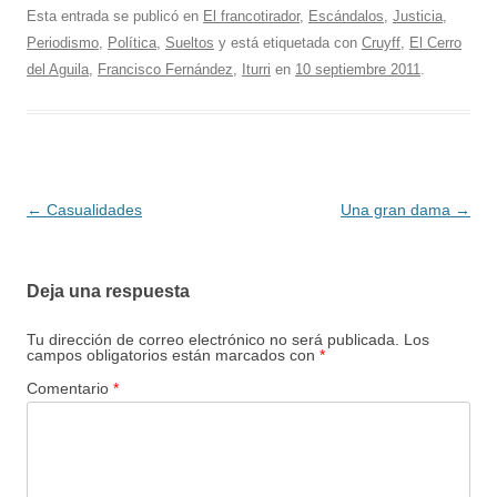
Esta entrada se publicó en
El francotirador
,
Escándalos
,
Justicia
,
Periodismo
,
Política
,
Sueltos
y está etiquetada con
Cruyff
,
El Cerro
del Aguila
,
Francisco Fernández
,
Iturri
en
10 septiembre 2011
.
Navegación
←
Casualidades
Una gran dama
→
de
entradas
Deja una respuesta
Tu dirección de correo electrónico no será publicada.
Los
campos obligatorios están marcados con
*
Comentario
*