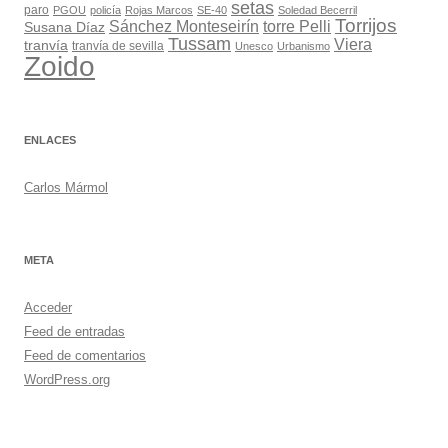
setas
paro
PGOU
policía
Rojas Marcos
SE-40
Soledad Becerril
Torrijos
Sánchez Monteseirín
torre Pelli
Susana Díaz
Tussam
Viera
tranvía
tranvía de sevilla
Unesco
Urbanismo
Zoido
ENLACES
Carlos Mármol
META
Acceder
Feed de entradas
Feed de comentarios
WordPress.org