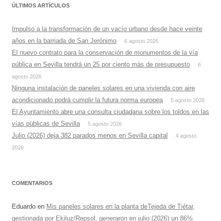
ÚLTIMOS ARTÍCULOS
Impulso a la transformación de un vacío urbano desde hace veinte
años en la barriada de San Jerónimo
6 agosto 2026
El nuevo contrato para la conservación de monumentos de la vía
pública en Sevilla tendrá un 25 por ciento más de presupuesto
6
agosto 2026
Ninguna instalación de paneles solares en una vivienda con aire
acondicionado podrá cumplir la futura norma europea
5 agosto 2026
El Ayuntamiento abre una consulta ciudadana sobre los toldos en las
vías públicas de Sevilla
5 agosto 2026
Julio (2026) deja 382 parados menos en Sevilla capital
4 agosto
2026
COMENTARIOS
Eduardo
en
Mis paneles solares en la planta deTejeda de Tiétar,
gestionada por Ekiluz/Repsol, generaron en julio (2026) un 86%