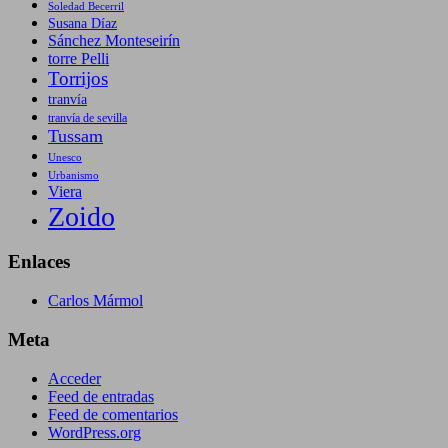
Soledad Becerril
Susana Díaz
Sánchez Monteseirín
torre Pelli
Torrijos
tranvía
tranvía de sevilla
Tussam
Unesco
Urbanismo
Viera
Zoido
Enlaces
Carlos Mármol
Meta
Acceder
Feed de entradas
Feed de comentarios
WordPress.org