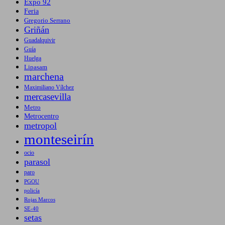
Expo 92
Feria
Gregorio Serrano
Griñán
Guadalquivir
Guía
Huelga
Lipasam
marchena
Maximiliano Vílchez
mercasevilla
Metro
Metrocentro
metropol
monteseirín
ocio
parasol
paro
PGOU
policía
Rojas Marcos
SE-40
setas