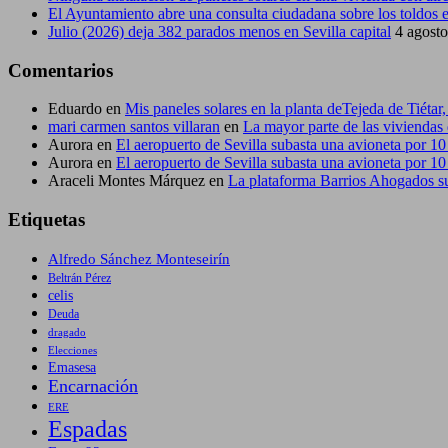
El Ayuntamiento abre una consulta ciudadana sobre los toldos en
Julio (2026) deja 382 parados menos en Sevilla capital
4 agost
Comentarios
Eduardo
en
Mis paneles solares en la planta deTejeda de Tiéta
mari carmen santos villaran
en
La mayor parte de las viviendas 
Aurora
en
El aeropuerto de Sevilla subasta una avioneta por 10
Aurora
en
El aeropuerto de Sevilla subasta una avioneta por 10
Araceli Montes Márquez
en
La plataforma Barrios Ahogados sub
Etiquetas
Alfredo Sánchez Monteseirín
Beltrán Pérez
celis
Deuda
dragado
Elecciones
Emasesa
Encarnación
ERE
Espadas