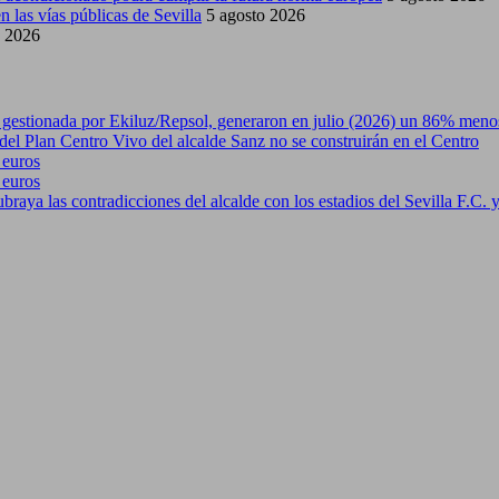
 las vías públicas de Sevilla
5 agosto 2026
o 2026
r, gestionada por Ekiluz/Repsol, generaron en julio (2026) un 86% menos
del Plan Centro Vivo del alcalde Sanz no se construirán en el Centro
 euros
 euros
raya las contradicciones del alcalde con los estadios del Sevilla F.C. y