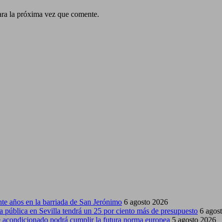
ara la próxima vez que comente.
nte años en la barriada de San Jerónimo
6 agosto 2026
 pública en Sevilla tendrá un 25 por ciento más de presupuesto
6 agos
re acondicionado podrá cumplir la futura norma europea
5 agosto 2026