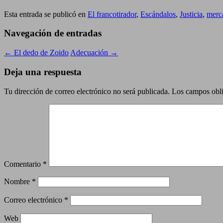
Esta entrada se publicó en
El francotirador
,
Escándalos
,
Justicia
,
merca
Navegación de entradas
←
El dedo de Zoido
Adecuación
→
Deja una respuesta
Tu dirección de correo electrónico no será publicada.
Los campos obli
Comentario
*
Nombre
*
Correo electrónico
*
Web