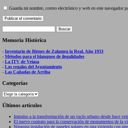
Guarda mi nombre, correo electrónico y web en este navegador p
Buscar:
Memoria Histórica
-
Inventario de Bienes de Zalamea la Real. Año 1933
-
Métodos para el blanqueo de ilegalidades
-
La ITV de Veiasa
-
Los regalos del Ayuntamiento
-
Las Cañadas de Arriba
Categorias
Categorias
Últimos artículos
Impulso a la transformación de un vacío urbano desde hace vei
El nuevo contrato para la conservación de monumentos de la vía
Ninguna instalación de paneles solares en una vivienda con ai