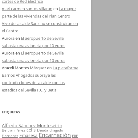
cortes de Red Eléctrica
mari carmen santos villaran
en
La mayor
parte de las viviendas del Plan Centro
Vivo del alcalde Sanz no se construirán en
el Centro
Aurora
en
El aeropuerto de Sevilla
subasta una avioneta por 10 euros
Aurora
en
El aeropuerto de Sevilla
subasta una avioneta por 10 euros
Araceli Montes Márquez
en
La plataforma
Barrios Ahogados subraya las
contradicciones del alcalde con los
estadios del Sevilla F.C. y Betis
ETIQUETAS
Alfredo Sánchez Monteseirín
celis
Beltrán Pérez
Deuda
dragado
Encarnación
Emasesa
Elecciones
ERE