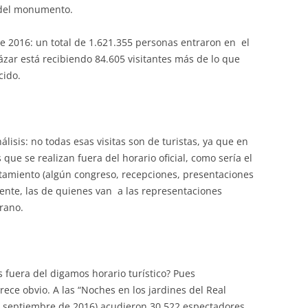
del monumento.
de 2016: un total de 1.621.355 personas entraron en el
cázar está recibiendo 84.605 visitantes más de lo que
cido.
isis: no todas esas visitas son de turistas, ya que en
s que se realizan fuera del horario oficial, como sería el
ntamiento (algún congreso, recepciones, presentaciones
mente, las de quienes van a las representaciones
erano.
s fuera del digamos horario turístico? Pues
ece obvio. A las “Noches en los jardines del Real
 de septiembre de 2016) acudieron 30.522 espectadores,