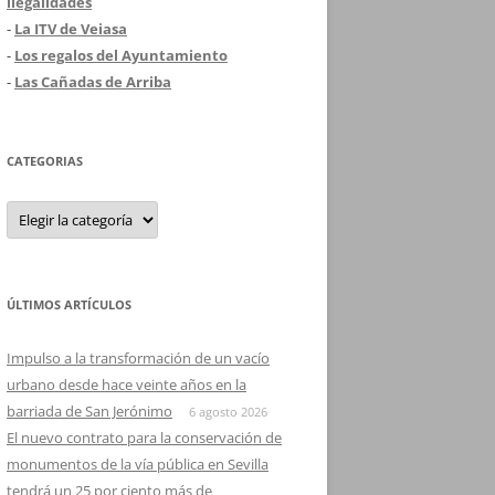
ilegalidades
-
La ITV de Veiasa
-
Los regalos del Ayuntamiento
-
Las Cañadas de Arriba
CATEGORIAS
Categorias
ÚLTIMOS ARTÍCULOS
Impulso a la transformación de un vacío
urbano desde hace veinte años en la
barriada de San Jerónimo
6 agosto 2026
El nuevo contrato para la conservación de
monumentos de la vía pública en Sevilla
tendrá un 25 por ciento más de