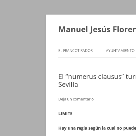
Saltar
al
contenido
Manuel Jesús Flore
EL FRANCOTIRADOR
AYUNTAMIENTO
El “numerus clausus” turí
Sevilla
Deja un comentario
LIMITE
Hay una regla según la cual no pued