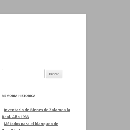
Buscar:
MEMORIA HISTÓRICA
-
Inventario de Bienes de Zalamea la
Real. Año 1933
-
Métodos para el blanqueo de