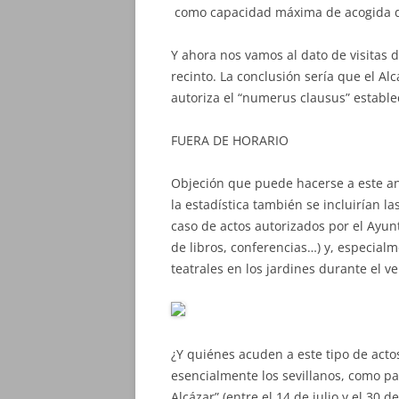
como capacidad máxima de acogida 
Y ahora nos vamos al dato de visitas 
recinto. La conclusión sería que el Al
autoriza el “numerus clausus” estable
FUERA DE HORARIO
Objeción que puede hacerse a este anál
la estadística también se incluirían la
caso de actos autorizados por el Ayu
de libros, conferencias…) y, especial
teatrales en los jardines durante el v
¿Y quiénes acuden a este tipo de acto
esencialmente los sevillanos, como par
Alcázar” (entre el 14 de julio y el 30