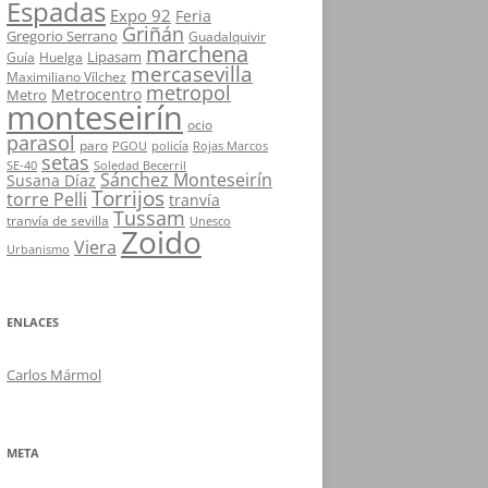
Espadas
Expo 92
Feria
Griñán
Gregorio Serrano
Guadalquivir
marchena
Lipasam
Guía
Huelga
mercasevilla
Maximiliano Vílchez
metropol
Metrocentro
Metro
monteseirín
ocio
parasol
paro
PGOU
policía
Rojas Marcos
setas
SE-40
Soledad Becerril
Sánchez Monteseirín
Susana Díaz
Torrijos
torre Pelli
tranvía
Tussam
tranvía de sevilla
Unesco
Zoido
Viera
Urbanismo
ENLACES
Carlos Mármol
META