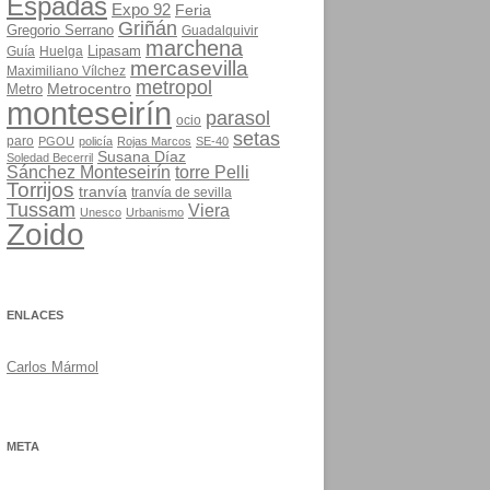
Espadas
Expo 92
Feria
Griñán
Gregorio Serrano
Guadalquivir
marchena
Lipasam
Guía
Huelga
mercasevilla
Maximiliano Vílchez
metropol
Metrocentro
Metro
monteseirín
parasol
ocio
setas
paro
PGOU
policía
Rojas Marcos
SE-40
Susana Díaz
Soledad Becerril
Sánchez Monteseirín
torre Pelli
Torrijos
tranvía
tranvía de sevilla
Tussam
Viera
Unesco
Urbanismo
Zoido
ENLACES
Carlos Mármol
META