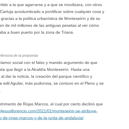
ntido a la que agarrarse y a que se movilizara, con otros
 Cartuja acostumbrado a pontificar sobre cualquier cosa y
 gracias a la política urbanística de Monteseirín y de su
en de mil millones de las antiguas pesetas al ver cómo
gaba a buen puerto por la zona de Triana.
efensora de la propuesta
o clamor social con el falso y manido argumento de que
ta que llegó a la Alcaldía Monteseirín. Hasta una
l dar la noticia, la creación del parque científico y
la edil Aguilar, más pudorosa, se contuvo en el Pleno y se
.
rimento de Rojas Marcos, el cual por cierto declinó que
ljesusflorencio.com/2021/01/monteseirin-se-atribuye-
o-de-rojas-marcos-y-de-la-junta-de-andalucia/