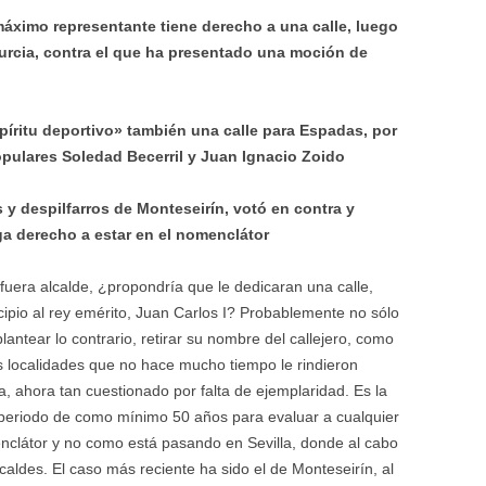
áximo representante tiene derecho a una calle, luego
Murcia, contra el que ha presentado una moción de
spíritu deportivo» también una calle para Espadas, por
opulares Soledad Becerril y Juan Ignacio Zoido
 y despilfarros de Monteseirín, votó en contra y
ga derecho a estar en el nomenclátor
uera alcalde, ¿propondría que le dedicaran una calle,
ipio al rey emérito, Juan Carlos I? Probablemente no sólo
lantear lo contrario, retirar su nombre del callejero, como
s localidades que no hace mucho tiempo le rindieron
, ahora tan cuestionado por falta de ejemplaridad. Es la
 periodo de como mínimo 50 años para evaluar a cualquier
nclátor y no como está pasando en Sevilla, donde al cabo
aldes. El caso más reciente ha sido el de Monteseirín, al