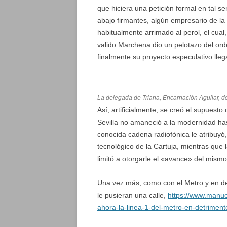
que hiciera una petición formal en tal se
abajo firmantes, algún empresario de la
habitualmente arrimado al perol, el cual,
valido Marchena dio un pelotazo del ord
finalmente su proyecto especulativo lle
La delegada de Triana, Encarnación Aguilar, d
Así, artificialmente, se creó el supuest
Sevilla no amaneció a la modernidad has
conocida cadena radiofónica le atribuyó, a
tecnológico de la Cartuja, mientras que 
limitó a otorgarle el «avance» del mismo
Una vez más, como con el Metro y en det
le pusieran una calle,
https://www.manue
ahora-la-linea-1-del-metro-en-detriment