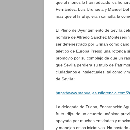
que al menos le han reducido los honor
Fernández, Luis Uruñuela y Manuel Del 
más que al final quieran camuflarla com
El Pleno del Ayuntamiento de Sevilla ce
nombre de Alfredo Sánchez Monteseirín 
ser defenestrado por Griñán como candi
teletipo de Europa Press) una rotonda sit
promovió por su complejo de que un ras
que Sevilla perdiera su título de Patrim
ciudadanos e intelectuales, tal como vim
de Sevilla’:
https://www.manueljesusflorencio.com/202
La delegada de Triana, Encarnación Agui
fruto -dijo- de un acuerdo unánime previ
apoyado por muchas entidades y movim
y manejan estas iniciativas. Ha bastado 