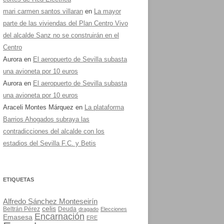
mari carmen santos villaran
en
La mayor
parte de las viviendas del Plan Centro Vivo
del alcalde Sanz no se construirán en el
Centro
Aurora
en
El aeropuerto de Sevilla subasta
una avioneta por 10 euros
Aurora
en
El aeropuerto de Sevilla subasta
una avioneta por 10 euros
Araceli Montes Márquez
en
La plataforma
Barrios Ahogados subraya las
contradicciones del alcalde con los
estadios del Sevilla F.C. y Betis
ETIQUETAS
Alfredo Sánchez Monteseirín
celis
Beltrán Pérez
Deuda
dragado
Elecciones
Encarnación
Emasesa
ERE