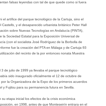
nventan falsas leyendas con tal de que quede como si fuera
 el artífice del parque tecnológico de la Cartuja, sino el
 Castells, y el desaparecido urbanista británico Peter Hall
igación sobre Nuevas Tecnologías en Andalucía (PINTA),
e la Sociedad Estatal para la Exposición Universal de
cía (con el socialista José Rodríguez de la Borbolla de
 informe fue la creación del PTA en Málaga y de Cartuja-93
eutilización del recinto de la por entonces nonata Muestra
l 3 de julio de 1999 ya llevaba el parque tecnológico
había sido inaugurado oficialmente el 12 de octubre de
a por la Organizadora de la Expo de los primeros acuerdos
l y Fujitsu para su permanencia futura en Sevilla.
su etapa inicial los efectos de la crisis económica
Exposición, en 1998, antes de que Monteseirín entrara en el