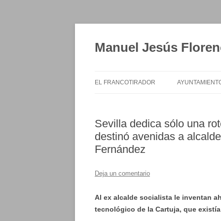
Saltar
al
contenido
Manuel Jesús Floren
EL FRANCOTIRADOR
AYUNTAMIENT
Sevilla dedica sólo una r
destinó avenidas a alcald
Fernández
Deja un comentario
Al ex alcalde socialista le inventan a
tecnológico de la Cartuja, que existí