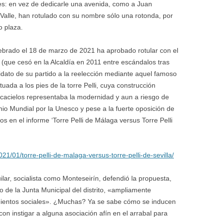
es: en vez de dedicarle una avenida, como a Juan
Valle, han rotulado con su nombre sólo una rotonda, por
o plaza.
lebrado el 18 de marzo de 2021 ha aprobado rotular con el
(que cesó en la Alcaldía en 2011 entre escándalos tras
dato de su partido a la reelección mediante aquel famoso
uada a los pies de la torre Pelli, cuya construcción
cacielos representaba la modernidad y aun a riesgo de
onio Mundial por la Unesco y pese a la fuerte oposición de
os en el informe ‘Torre Pelli de Málaga versus Torre Pelli
1/01/torre-pelli-de-malaga-versus-torre-pelli-de-sevilla/
lar, socialista como Monteseirín, defendió la propuesta,
o de la Junta Municipal del distrito, «ampliamente
ientos sociales». ¿Muchas? Ya se sabe cómo se inducen
con instigar a alguna asociación afín en el arrabal para