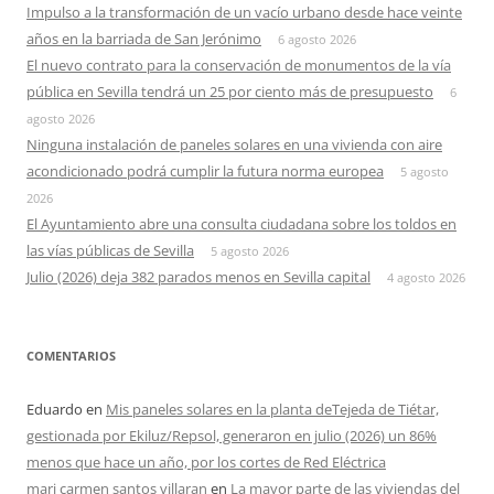
Impulso a la transformación de un vacío urbano desde hace veinte
años en la barriada de San Jerónimo
6 agosto 2026
El nuevo contrato para la conservación de monumentos de la vía
pública en Sevilla tendrá un 25 por ciento más de presupuesto
6
agosto 2026
Ninguna instalación de paneles solares en una vivienda con aire
acondicionado podrá cumplir la futura norma europea
5 agosto
2026
El Ayuntamiento abre una consulta ciudadana sobre los toldos en
las vías públicas de Sevilla
5 agosto 2026
Julio (2026) deja 382 parados menos en Sevilla capital
4 agosto 2026
COMENTARIOS
Eduardo
en
Mis paneles solares en la planta deTejeda de Tiétar,
gestionada por Ekiluz/Repsol, generaron en julio (2026) un 86%
menos que hace un año, por los cortes de Red Eléctrica
mari carmen santos villaran
en
La mayor parte de las viviendas del