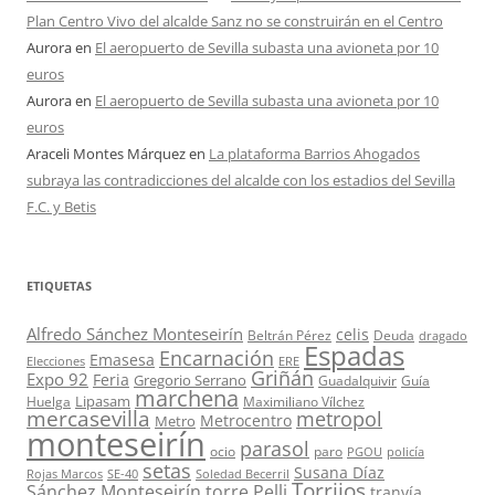
Plan Centro Vivo del alcalde Sanz no se construirán en el Centro
Aurora
en
El aeropuerto de Sevilla subasta una avioneta por 10
euros
Aurora
en
El aeropuerto de Sevilla subasta una avioneta por 10
euros
Araceli Montes Márquez
en
La plataforma Barrios Ahogados
subraya las contradicciones del alcalde con los estadios del Sevilla
F.C. y Betis
ETIQUETAS
Alfredo Sánchez Monteseirín
celis
Beltrán Pérez
Deuda
dragado
Espadas
Encarnación
Emasesa
Elecciones
ERE
Griñán
Expo 92
Feria
Gregorio Serrano
Guadalquivir
Guía
marchena
Lipasam
Huelga
Maximiliano Vílchez
mercasevilla
metropol
Metrocentro
Metro
monteseirín
parasol
ocio
paro
PGOU
policía
setas
Susana Díaz
Rojas Marcos
SE-40
Soledad Becerril
Torrijos
Sánchez Monteseirín
torre Pelli
tranvía