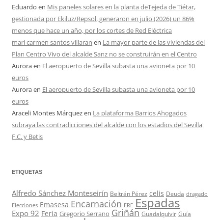
Eduardo
en
Mis paneles solares en la planta deTejeda de Tiétar,
gestionada por Ekiluz/Repsol, generaron en julio (2026) un 86%
menos que hace un año, por los cortes de Red Eléctrica
mari carmen santos villaran
en
La mayor parte de las viviendas del
Plan Centro Vivo del alcalde Sanz no se construirán en el Centro
Aurora
en
El aeropuerto de Sevilla subasta una avioneta por 10
euros
Aurora
en
El aeropuerto de Sevilla subasta una avioneta por 10
euros
Araceli Montes Márquez
en
La plataforma Barrios Ahogados
subraya las contradicciones del alcalde con los estadios del Sevilla
F.C. y Betis
ETIQUETAS
Alfredo Sánchez Monteseirín
celis
Beltrán Pérez
Deuda
dragado
Espadas
Encarnación
Emasesa
Elecciones
ERE
Griñán
Expo 92
Feria
Gregorio Serrano
Guadalquivir
Guía