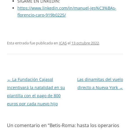
SÍGAME EN LINKEDIN:
https://www.linkedin.com/in/manuel-jes%C3%BAs-
florencio-caro-919b0225/
Esta entrada fue publicada en
ICAS
el
13 octubre 2022
.
←
La Fundación Cajasol
Las dinamitas del vuelo
Navegación
incentivará la natalidad en su
directo a Nueva York
→
de
plantilla con el pago de 800
entradas
euros por cada nuevo hijo
Un comentario en “
Betis-Roma: hasta los operarios