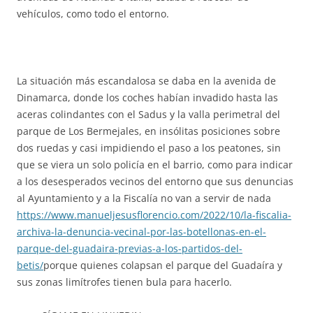
vehículos, como todo el entorno.
La situación más escandalosa se daba en la avenida de
Dinamarca, donde los coches habían invadido hasta las
aceras colindantes con el Sadus y la valla perimetral del
parque de Los Bermejales, en insólitas posiciones sobre
dos ruedas y casi impidiendo el paso a los peatones, sin
que se viera un solo policía en el barrio, como para indicar
a los desesperados vecinos del entorno que sus denuncias
al Ayuntamiento y a la Fiscalía no van a servir de nada
https://www.manueljesusflorencio.com/2022/10/la-fiscalia-
archiva-la-denuncia-vecinal-por-las-botellonas-en-el-
parque-del-guadaira-previas-a-los-partidos-del-
betis/
porque quienes colapsan el parque del Guadaíra y
sus zonas limítrofes tienen bula para hacerlo.