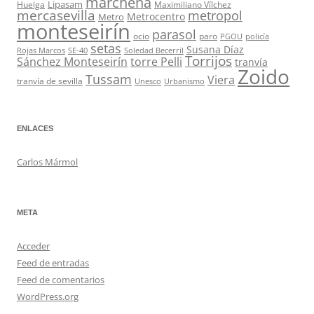
marchena
Lipasam
Huelga
Maximiliano Vílchez
mercasevilla
metropol
Metrocentro
Metro
monteseirín
parasol
ocio
paro
PGOU
policía
setas
Susana Díaz
Rojas Marcos
SE-40
Soledad Becerril
Torrijos
Sánchez Monteseirín
torre Pelli
tranvía
Zoido
Tussam
Viera
tranvía de sevilla
Unesco
Urbanismo
ENLACES
Carlos Mármol
META
Acceder
Feed de entradas
Feed de comentarios
WordPress.org