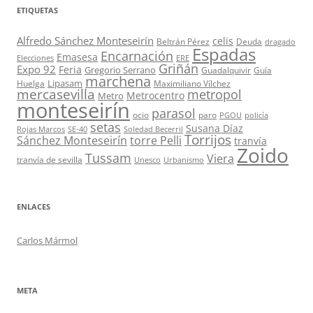
ETIQUETAS
Alfredo Sánchez Monteseirín
celis
Beltrán Pérez
Deuda
dragado
Espadas
Encarnación
Emasesa
Elecciones
ERE
Griñán
Expo 92
Feria
Gregorio Serrano
Guadalquivir
Guía
marchena
Lipasam
Huelga
Maximiliano Vílchez
mercasevilla
metropol
Metrocentro
Metro
monteseirín
parasol
ocio
paro
PGOU
policía
setas
Susana Díaz
Rojas Marcos
SE-40
Soledad Becerril
Torrijos
Sánchez Monteseirín
torre Pelli
tranvía
Zoido
Tussam
Viera
tranvía de sevilla
Unesco
Urbanismo
ENLACES
Carlos Mármol
META