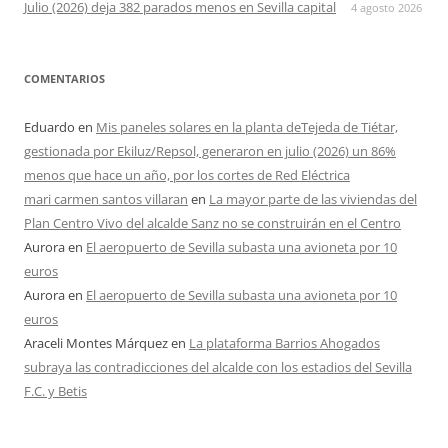
Julio (2026) deja 382 parados menos en Sevilla capital
4 agosto 2026
COMENTARIOS
Eduardo
en
Mis paneles solares en la planta deTejeda de Tiétar,
gestionada por Ekiluz/Repsol, generaron en julio (2026) un 86%
menos que hace un año, por los cortes de Red Eléctrica
mari carmen santos villaran
en
La mayor parte de las viviendas del
Plan Centro Vivo del alcalde Sanz no se construirán en el Centro
Aurora
en
El aeropuerto de Sevilla subasta una avioneta por 10
euros
Aurora
en
El aeropuerto de Sevilla subasta una avioneta por 10
euros
Araceli Montes Márquez
en
La plataforma Barrios Ahogados
subraya las contradicciones del alcalde con los estadios del Sevilla
F.C. y Betis