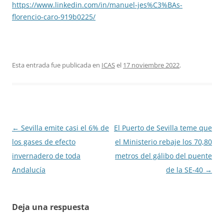
https://www.linkedin.com/in/manuel-jes%C3%BAs-
florencio-caro-919b0225/
Esta entrada fue publicada en
ICAS
el
17 noviembre 2022
.
Navegación
←
Sevilla emite casi el 6% de
El Puerto de Sevilla teme que
de
los gases de efecto
el Ministerio rebaje los 70,80
entradas
invernadero de toda
metros del gálibo del puente
Andalucía
de la SE-40
→
Deja una respuesta