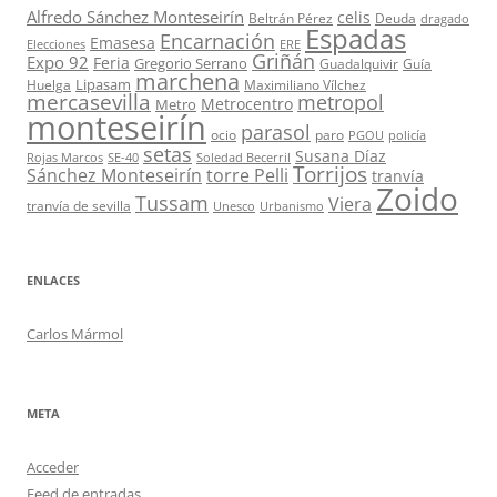
Alfredo Sánchez Monteseirín
celis
Beltrán Pérez
Deuda
dragado
Espadas
Encarnación
Emasesa
Elecciones
ERE
Griñán
Expo 92
Feria
Gregorio Serrano
Guadalquivir
Guía
marchena
Lipasam
Huelga
Maximiliano Vílchez
mercasevilla
metropol
Metrocentro
Metro
monteseirín
parasol
ocio
paro
PGOU
policía
setas
Susana Díaz
Rojas Marcos
SE-40
Soledad Becerril
Torrijos
Sánchez Monteseirín
torre Pelli
tranvía
Zoido
Tussam
Viera
tranvía de sevilla
Unesco
Urbanismo
ENLACES
Carlos Mármol
META
Acceder
Feed de entradas