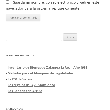
Guarda mi nombre, correo electrónico y web en este
navegador para la próxima vez que comente.
Buscar:
MEMORIA HISTÓRICA
-
Inventario de Bienes de Zalamea la Real. Año 1933
-
Métodos para el blanqueo de ilegalidades
-
La ITV de Veiasa
-
Los regalos del Ayuntamiento
-
Las Cañadas de Arriba
CATEGORIAS