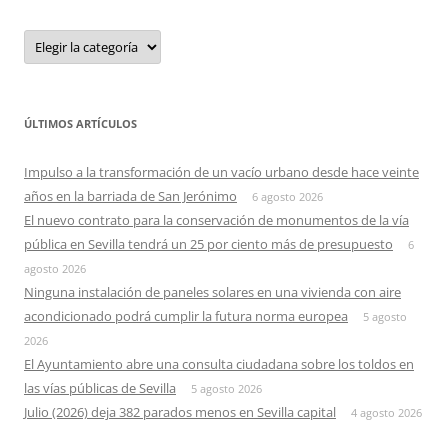
Categorias
ÚLTIMOS ARTÍCULOS
Impulso a la transformación de un vacío urbano desde hace veinte
años en la barriada de San Jerónimo
6 agosto 2026
El nuevo contrato para la conservación de monumentos de la vía
pública en Sevilla tendrá un 25 por ciento más de presupuesto
6
agosto 2026
Ninguna instalación de paneles solares en una vivienda con aire
acondicionado podrá cumplir la futura norma europea
5 agosto
2026
El Ayuntamiento abre una consulta ciudadana sobre los toldos en
las vías públicas de Sevilla
5 agosto 2026
Julio (2026) deja 382 parados menos en Sevilla capital
4 agosto 2026