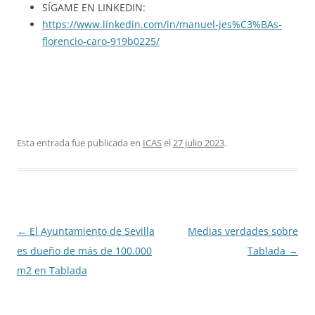
SÍGAME EN LINKEDIN:
https://www.linkedin.com/in/manuel-jes%C3%BAs-
florencio-caro-919b0225/
Esta entrada fue publicada en
ICAS
el
27 julio 2023
.
Navegación
←
El Ayuntamiento de Sevilla
Medias verdades sobre
de
es dueño de más de 100.000
Tablada
→
entradas
m2 en Tablada