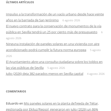
ÚLTIMOS ARTÍCULOS
Impulso a la transformación de un vacío urbano desde hace veinte
años en la barriada de San Jerónimo
6 agosto 2026
El nuevo contrato para la conservación de monumentos de la vía
pública en Sevilla tendrá un 25 por ciento más de presupuesto
6
agosto 2026
Ninguna instalación de paneles solares en una vivienda con aire
acondicionado podrá cumplir la futura norma europea
5 agosto
2026
El Ayuntamiento abre una consulta ciudadana sobre los toldos en
las vías públicas de Sevilla
5 agosto 2026
Julio (2026) deja 382 parados menos en Sevilla capital
4 agosto 2026
COMENTARIOS
Eduardo
en
Mis paneles solares en la planta deTejeda de Tiétar,
gestionada por Ekiluz/Repsol, generaron en julio (2026) un 86%