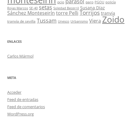
parasol
ocio
paro
PGOU
policía
setas
Susana Díaz
Rojas Marcos
SE-40
Soledad Becerril
Torrijos
Sánchez Monteseirín
torre Pelli
tranvía
Zoido
Tussam
Viera
tranvía de sevilla
Unesco
Urbanismo
ENLACES
Carlos Mármol
META
Acceder
Feed de entradas
Feed de comentarios
WordPress.org