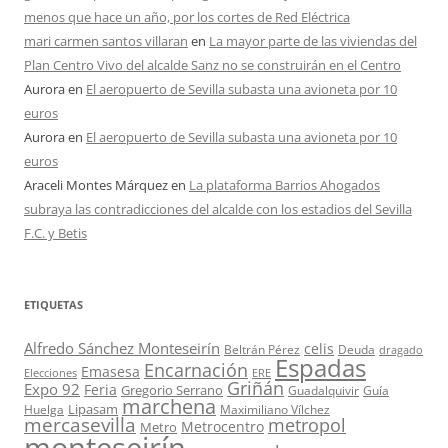
menos que hace un año, por los cortes de Red Eléctrica
mari carmen santos villaran
en
La mayor parte de las viviendas del
Plan Centro Vivo del alcalde Sanz no se construirán en el Centro
Aurora
en
El aeropuerto de Sevilla subasta una avioneta por 10
euros
Aurora
en
El aeropuerto de Sevilla subasta una avioneta por 10
euros
Araceli Montes Márquez
en
La plataforma Barrios Ahogados
subraya las contradicciones del alcalde con los estadios del Sevilla
F.C. y Betis
ETIQUETAS
Alfredo Sánchez Monteseirín
celis
Beltrán Pérez
Deuda
dragado
Espadas
Encarnación
Emasesa
Elecciones
ERE
Griñán
Expo 92
Feria
Gregorio Serrano
Guadalquivir
Guía
marchena
Lipasam
Huelga
Maximiliano Vílchez
mercasevilla
metropol
Metrocentro
Metro
monteseirín