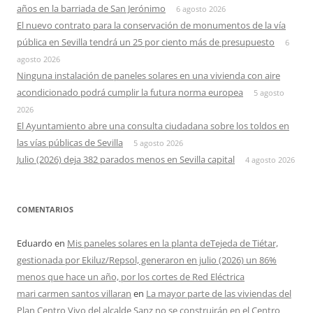
años en la barriada de San Jerónimo
6 agosto 2026
El nuevo contrato para la conservación de monumentos de la vía
pública en Sevilla tendrá un 25 por ciento más de presupuesto
6
agosto 2026
Ninguna instalación de paneles solares en una vivienda con aire
acondicionado podrá cumplir la futura norma europea
5 agosto
2026
El Ayuntamiento abre una consulta ciudadana sobre los toldos en
las vías públicas de Sevilla
5 agosto 2026
Julio (2026) deja 382 parados menos en Sevilla capital
4 agosto 2026
COMENTARIOS
Eduardo
en
Mis paneles solares en la planta deTejeda de Tiétar,
gestionada por Ekiluz/Repsol, generaron en julio (2026) un 86%
menos que hace un año, por los cortes de Red Eléctrica
mari carmen santos villaran
en
La mayor parte de las viviendas del
Plan Centro Vivo del alcalde Sanz no se construirán en el Centro