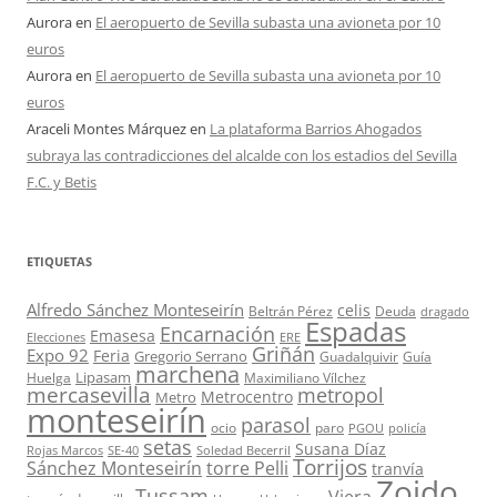
Aurora
en
El aeropuerto de Sevilla subasta una avioneta por 10
euros
Aurora
en
El aeropuerto de Sevilla subasta una avioneta por 10
euros
Araceli Montes Márquez
en
La plataforma Barrios Ahogados
subraya las contradicciones del alcalde con los estadios del Sevilla
F.C. y Betis
ETIQUETAS
Alfredo Sánchez Monteseirín
celis
Beltrán Pérez
Deuda
dragado
Espadas
Encarnación
Emasesa
Elecciones
ERE
Griñán
Expo 92
Feria
Gregorio Serrano
Guadalquivir
Guía
marchena
Lipasam
Huelga
Maximiliano Vílchez
mercasevilla
metropol
Metrocentro
Metro
monteseirín
parasol
ocio
paro
PGOU
policía
setas
Susana Díaz
Rojas Marcos
SE-40
Soledad Becerril
Torrijos
Sánchez Monteseirín
torre Pelli
tranvía
Zoido
Tussam