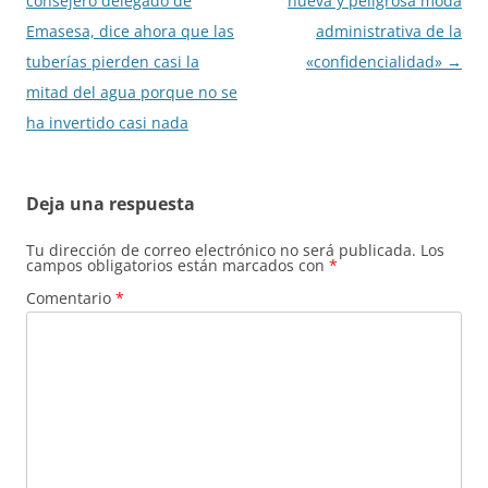
de
consejero delegado de
nueva y peligrosa moda
entradas
Emasesa, dice ahora que las
administrativa de la
tuberías pierden casi la
«confidencialidad»
→
mitad del agua porque no se
ha invertido casi nada
Deja una respuesta
Tu dirección de correo electrónico no será publicada.
Los
campos obligatorios están marcados con
*
Comentario
*