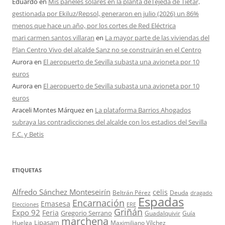
Eduardo
en
Mis paneles solares en la planta deTejeda de Tiétar,
gestionada por Ekiluz/Repsol, generaron en julio (2026) un 86%
menos que hace un año, por los cortes de Red Eléctrica
mari carmen santos villaran
en
La mayor parte de las viviendas del
Plan Centro Vivo del alcalde Sanz no se construirán en el Centro
Aurora
en
El aeropuerto de Sevilla subasta una avioneta por 10
euros
Aurora
en
El aeropuerto de Sevilla subasta una avioneta por 10
euros
Araceli Montes Márquez
en
La plataforma Barrios Ahogados
subraya las contradicciones del alcalde con los estadios del Sevilla
F.C. y Betis
ETIQUETAS
Alfredo Sánchez Monteseirín
celis
Beltrán Pérez
Deuda
dragado
Espadas
Encarnación
Emasesa
Elecciones
ERE
Griñán
Expo 92
Feria
Gregorio Serrano
Guadalquivir
Guía
marchena
Lipasam
Huelga
Maximiliano Vílchez