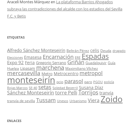
Araceli Montes Márquez
en
La plataforma Barrios Ahogados
subraya las contradicciones del alcalde con los estadios del Sevilla
F.C. y Betis
ETIQUETAS
Alfredo Sánchez Monteseirín
celis
Beltrán Pérez
Deuda
dragado
Espadas
Encarnación
Emasesa
Elecciones
ERE
Griñán
Expo 92
Feria
Gregorio Serrano
Guadalquivir
Guía
marchena
Lipasam
Huelga
Maximiliano Vílchez
mercasevilla
metropol
Metrocentro
Metro
monteseirín
parasol
ocio
paro
PGOU
policía
setas
Susana Díaz
Rojas Marcos
SE-40
Soledad Becerril
Torrijos
Sánchez Monteseirín
torre Pelli
tranvía
Zoido
Tussam
Viera
tranvía de sevilla
Unesco
Urbanismo
ENLACES