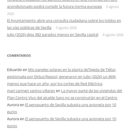
acondicionado podrá cumplir la futura norma europea
5 agosto
2026
El Ayuntamiento abre una consulta ciudadana sobre los toldos en
las vías públicas de Sevilla
5 agosto 2026
Julio (2026) deja 382 parados menos en Sevilla capital
4 agosto 2026
COMENTARIOS
Eduardo
en
Mis paneles solares en la planta deTejeda de Tiétar,
gestionada por Ekiluz/Repsol, generaron en julio (2026) un 86%
menos que hace un año, por los cortes de Red Eléctrica
mari carmen santos villaran
en
La mayor parte de las viviendas del
Plan Centro Vivo del alcalde Sanz no se construirán en el Centro
Aurora
en
El aeropuerto de Sevilla subasta una avioneta por 10
euros
Aurora
en
El aeropuerto de Sevilla subasta una avioneta por 10
euros