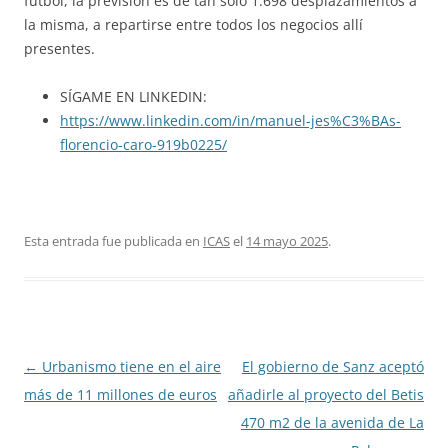
fútbol, la previsión es de tan sólo 1.698 desplazamientos a
la misma, a repartirse entre todos los negocios allí
presentes.
SÍGAME EN LINKEDIN:
https://www.linkedin.com/in/manuel-jes%C3%BAs-
florencio-caro-919b0225/
Esta entrada fue publicada en
ICAS
el
14 mayo 2025
.
Navegación
←
Urbanismo tiene en el aire
El gobierno de Sanz aceptó
de
más de 11 millones de euros
añadirle al proyecto del Betis
entradas
470 m2 de la avenida de La