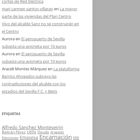
cortes de Red Eléctrica
mari carmen santos villaran
en
La mayor
parte de las viviendas del Plan Centro
Vivo del alcalde Sanz no se construirán en
el Centro
Aurora
en
El aeropuerto de Sevilla
subasta una avioneta por 10 euros
Aurora
en
El aeropuerto de Sevilla
subasta una avioneta por 10 euros
Araceli Montes Márquez
en
La plataforma
Barrios Ahogados subraya las
contradicciones del alcalde con los
estadios del Sevilla F.C. y Betis
ETIQUETAS
Alfredo Sánchez Monteseirín
celis
Beltrán Pérez
Deuda
dragado
Encarnación
Emasesa
Elecciones
ERE