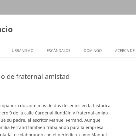
ncio
URBANISMO
ESCÁNDALOS
DOMINGO
ACERCA DE
lo de fraternal amistad
ompañero durante más de dos decenios en la histórica
ero 9 de la calle Cardenal Ilundáin y fraternal amigo
ue su padre, el escritor Manuel Ferrand. Aunque
milia Ferrand también trabajando para la empresa
ulada, o colaborando con el periódico, como Manuel