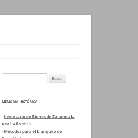
Buscar:
MEMORIA HISTÓRICA
-
Inventario de Bienes de Zalamea la
Real. Año 1933
-
Métodos para el blanqueo de