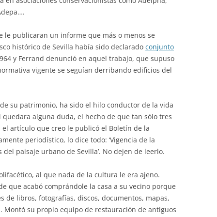
ida en asociaciones conservacionistas como Adelpha,
 Adepa….
ue le publicaran un informe que más o menos se
casco histórico de Sevilla había sido declarado
conjunto
1964 y Ferrand denunció en aquel trabajo, que supuso
ormativa vigente se seguían derribando edificios del
 de su patrimonio, ha sido el hilo conductor de la vida
i quedara alguna duda, el hecho de que tan sólo tres
 artículo que creo le publicó el Boletín de la
mente periodístico, lo dice todo: ‘Vigencia de la
 del paisaje urbano de Sevilla’. No dejen de leerlo.
ifacético, al que nada de la cultura le era ajeno.
 de que acabó comprándole la casa a su vecino porque
es de libros, fotografías, discos, documentos, mapas,
. Montó su propio equipo de restauración de antiguos