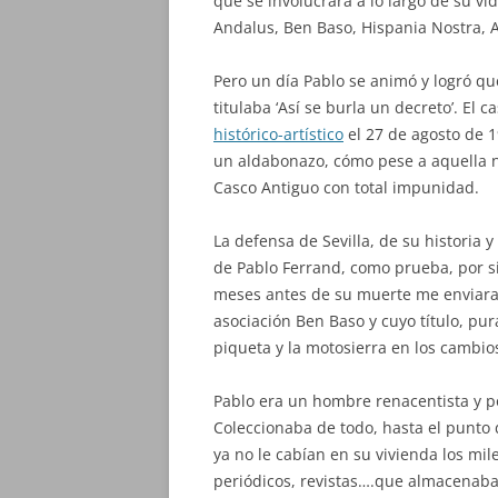
que se involucrara a lo largo de su v
Andalus, Ben Baso, Hispania Nostra,
Pero un día Pablo se animó y logró q
titulaba ‘Así se burla un decreto’. El 
histórico-artístico
el 27 de agosto de 
un aldabonazo, cómo pese a aquella n
Casco Antiguo con total impunidad.
La defensa de Sevilla, de su historia y
de Pablo Ferrand, como prueba, por s
meses antes de su muerte me enviara el
asociación Ben Baso y cuyo título, pura
piqueta y la motosierra en los cambios
Pablo era un hombre renacentista y pol
Coleccionaba de todo, hasta el punto
ya no le cabían en su vivienda los mil
periódicos, revistas….que almacenaba