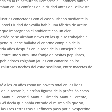
ada en la reinstaurada Democracia. Entonces tanto el
aban en los confines de la ciudad antes de Bellavista.
ustrias conectadas con el casco urbano mediante la
 hotel Ciudad de Sevilla había una fábrica de aceite
 que impregnaba el ambiente con un olor
 periódico se alzaban naves en las que se trabajaba el
rpendicular se hallaba el enorme complejo de la
tida años después en la sede de la Consejería de
Y entre uno y otra, una franja de casitas populares,
 pobladores colgaban jaulas con canarios en los
 calurosas noches del estío sevillano, entre macetas de
é a los 20 años como un novato total en las lides
de la serranía, ejercían figuras de la profesión como
lón, Manuel Ferrand, Manuel Olmedo, Manuel Lorente,
 -él decía que había entrado el mismo día que yo,
las Tres Letras tras su efímero paso por el vespertino