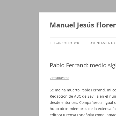
Saltar
al
contenido
Manuel Jesús Flore
EL FRANCOTIRADOR
AYUNTAMIENTO
Pablo Ferrand: medio sig
2 respuestas
Se me ha muerto Pablo Ferrand, mi c
Redacción de ABC de Sevilla en el núm
desde entonces. Compañero al igual q
hubo otros miembros de la extensa fa
editora (Prensa Española) como Inmac