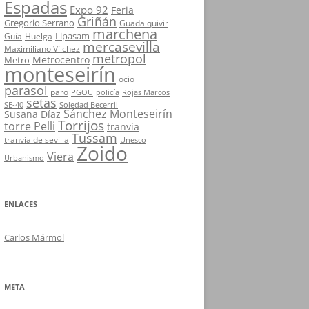
Espadas
Expo 92
Feria
Griñán
Gregorio Serrano
Guadalquivir
marchena
Lipasam
Guía
Huelga
mercasevilla
Maximiliano Vílchez
metropol
Metrocentro
Metro
monteseirín
ocio
parasol
paro
PGOU
policía
Rojas Marcos
setas
SE-40
Soledad Becerril
Sánchez Monteseirín
Susana Díaz
Torrijos
torre Pelli
tranvía
Tussam
tranvía de sevilla
Unesco
Zoido
Viera
Urbanismo
ENLACES
Carlos Mármol
META