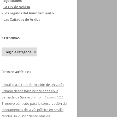
ilegalidades
-
La ITV de Veiasa
-
Los regalos del Ayuntamiento
-
Las Cañadas de Arriba
CATEGORIAS
Categorias
ÚLTIMOS ARTÍCULOS
Impulso a la transformación de un vacío
urbano desde hace veinte años en la
barriada de San Jerónimo
6 agosto 2026
El nuevo contrato para la conservación de
monumentos de la vía pública en Sevilla
tendrá un 25 por ciento más de