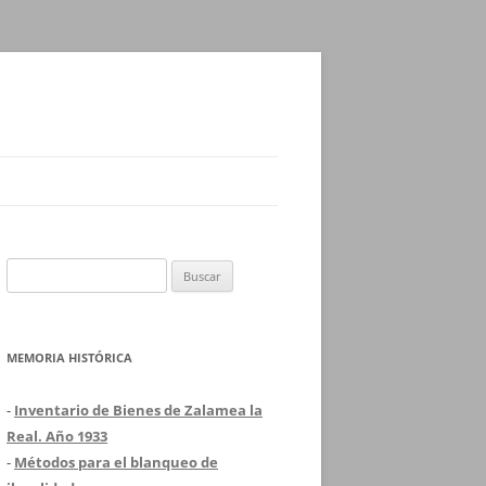
Buscar:
MEMORIA HISTÓRICA
-
Inventario de Bienes de Zalamea la
Real. Año 1933
-
Métodos para el blanqueo de