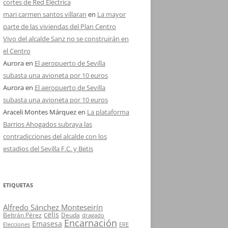
cortes de Red Eléctrica
mari carmen santos villaran
en
La mayor
parte de las viviendas del Plan Centro
Vivo del alcalde Sanz no se construirán en
el Centro
Aurora
en
El aeropuerto de Sevilla
subasta una avioneta por 10 euros
Aurora
en
El aeropuerto de Sevilla
subasta una avioneta por 10 euros
Araceli Montes Márquez
en
La plataforma
Barrios Ahogados subraya las
contradicciones del alcalde con los
estadios del Sevilla F.C. y Betis
ETIQUETAS
Alfredo Sánchez Monteseirín
celis
Beltrán Pérez
Deuda
dragado
Encarnación
Emasesa
Elecciones
ERE