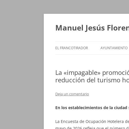
Saltar
al
contenido
Manuel Jesús Flore
EL FRANCOTIRADOR
AYUNTAMIENTO
La «impagable» promoción
reducción del turismo ho
Deja un comentario
En los establecimientos de la ciudad 
La Encuesta de Ocupación Hotelera del
mayo de 2026 refleja que el número de 