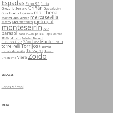
Espadas
Expo 92
Feria
Griñán
Gregorio Serrano
Guadalquivir
marchena
Lipasam
Guía
Huelga
mercasevilla
Maximiliano Vílchez
metropol
Metrocentro
Metro
monteseirín
ocio
parasol
paro
PGOU
policía
Rojas Marcos
setas
SE-40
Soledad Becerril
Sánchez Monteseirín
Susana Díaz
Torrijos
torre Pelli
tranvía
Tussam
tranvía de sevilla
Unesco
Zoido
Viera
Urbanismo
ENLACES
Carlos Mármol
META