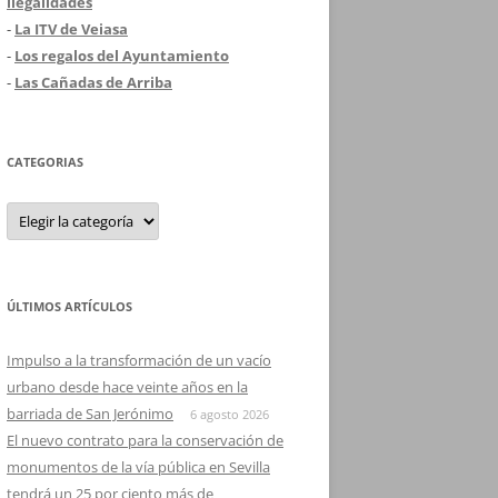
ilegalidades
-
La ITV de Veiasa
-
Los regalos del Ayuntamiento
-
Las Cañadas de Arriba
CATEGORIAS
Categorias
ÚLTIMOS ARTÍCULOS
Impulso a la transformación de un vacío
urbano desde hace veinte años en la
barriada de San Jerónimo
6 agosto 2026
El nuevo contrato para la conservación de
monumentos de la vía pública en Sevilla
tendrá un 25 por ciento más de