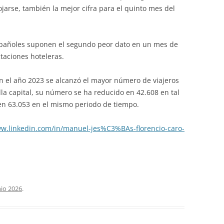
jarse, también la mejor cifra para el quinto mes del
 españoles suponen el segundo peor dato en un mes de
taciones hoteleras.
en el año 2023 se alcanzó el mayor número de viajeros
lla capital, su número se ha reducido en 42.608 en tal
 en 63.053 en el mismo periodo de tiempo.
ww.linkedin.com/in/manuel-jes%C3%BAs-florencio-caro-
nio 2026
.