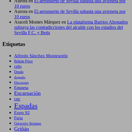
Aurora
en
El aeropuerto de Sevilla subasta una avioneta por
10 euros
Aurora
en
El aeropuerto de Sevilla subasta una avioneta por
10 euros
Araceli Montes Márquez
en
La plataforma Barrios Ahogados
subraya las contradicciones del alcalde con los estadios del
Sevilla F.C. y Betis
Etiquetas
Alfredo Sánchez Monteseirín
Beltrán Pérez
celis
Deuda
dragado
Elecciones
Emasesa
Encarnación
ERE
Espadas
Expo 92
Feria
Gregorio Serrano
Griñán