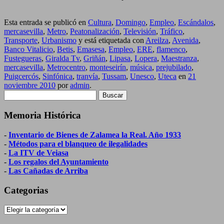
Esta entrada se publicó en
Cultura
,
Domingo
,
Empleo
,
Escándalos
,
mercasevilla
,
Metro
,
Peatonalización
,
Televisión
,
Tráfico
,
Transporte
,
Urbanismo
y está etiquetada con
Areilza
,
Avenida
,
Banco Vitalicio
,
Betis
,
Emasesa
,
Empleo
,
ERE
,
flamenco
,
Fustegueras
,
Giralda Tv
,
Griñán
,
Lipasa
,
Lopera
,
Maestranza
,
mercasevilla
,
Metrocentro
,
monteseirín
,
música
,
prejubilado
,
Puigcercós
,
Sinfónica
,
tranvía
,
Tussam
,
Unesco
,
Uteca
en
21
noviembre 2010
por
admin
.
Buscar:
Memoria Histórica
-
Inventario de Bienes de Zalamea la Real. Año 1933
-
Métodos para el blanqueo de ilegalidades
-
La ITV de Veiasa
-
Los regalos del Ayuntamiento
-
Las Cañadas de Arriba
Categorias
Categorias