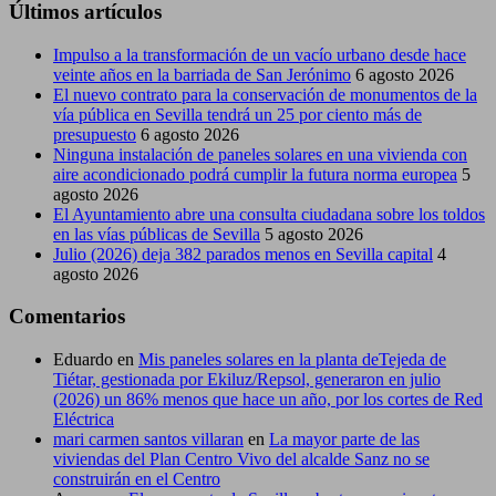
Últimos artículos
Impulso a la transformación de un vacío urbano desde hace
veinte años en la barriada de San Jerónimo
6 agosto 2026
El nuevo contrato para la conservación de monumentos de la
vía pública en Sevilla tendrá un 25 por ciento más de
presupuesto
6 agosto 2026
Ninguna instalación de paneles solares en una vivienda con
aire acondicionado podrá cumplir la futura norma europea
5
agosto 2026
El Ayuntamiento abre una consulta ciudadana sobre los toldos
en las vías públicas de Sevilla
5 agosto 2026
Julio (2026) deja 382 parados menos en Sevilla capital
4
agosto 2026
Comentarios
Eduardo
en
Mis paneles solares en la planta deTejeda de
Tiétar, gestionada por Ekiluz/Repsol, generaron en julio
(2026) un 86% menos que hace un año, por los cortes de Red
Eléctrica
mari carmen santos villaran
en
La mayor parte de las
viviendas del Plan Centro Vivo del alcalde Sanz no se
construirán en el Centro