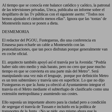
Al tiempo que se conocía este balance catódico y caótico, la patronal
de las televisiones privadas, Uteca, publicaba un informe sobre el
despilfarro de las Tv públicas con el siguiente aserto: “Todos nos
hemos ajustado el cinturón menos ellas”. Ignora que las ‘tontas’ de
Monteseirín nunca se ponen a dieta.
DESMEMORIA
El redactor del PGOU, Fustegueras, dio una conferencia en
Emasesa para echarle un cable a Monteseirín con las
peatonalizaciones, que tan poco disfrutan porque generalmente van
en coche oficial.
El. arquitecto también apoyó así el tranvía por la Avenida: “Podría
haber sido otro medio y más barato, pero no creo que pase mucho
tiempo en que se convierta en una parte más del Metro”. Será
manipulando una vez más el lenguaje, porque por definición Metro
es un tren subterráneo y tranvía uno en superficie. Lo que no dijo
Fustegueras es que la Junta ya ofreció al Ayuntamiento integrar el
tranvía en el Metro mediante el subterfugio de clasificarlo como una
extensión metropolitana y asumiendo sus costes.
Ello suponía un importante ahorro para la ciudad pero a condición
de segregar el tranvía de Tussam e incluirlo en la política de
transportes de la Junta. ¿No se pide eso mismo ahora que la