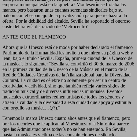
empresa municipal está en la quiebra? Monteseirín se frotaba las
manos, pero bastaron unas cuantas serenatas sindicales bajo su
balcón con el espantajo de la privatización para que rechazara la
oferta. Por la debilidad del alcalde, Sevilla ha soportado el oneroso
coste del tranvía disfrazado de ‘Metrocentro’.
ANTES QUE EL FLAMENCO
Ahora que la Unesco está de moda por haber declarado el flamenco
Patrimonio de la Humanidad les invito a que miren su página web y
lean, bajo el título ‘Sevilla, España, primera ciudad de la Unesco de
la música´, lo siguiente: “Sevilla se convirtió el 30 de marzo de 2006
en la primera ciudad de la Unesco de la Música en el marco de la
Red de Ciudades Creativas de la Alianza global para la Diversidad
Cultural. La ciudad es célebre no solamente por ser un centro de
creatividad y actividad, sino que también refleja varios siglos de
tradición musical y de diversas influencias mundiales. Eventos
musicales extraordinarios reúnen artistas de todos los géneros y
atraen la calidad y la diversidad a esta ciudad que apoya y estimula
con orgullo su música…(¿?).”
Tenemos la marca Unesco cuatro años antes que el flamenco, pero
por los recortes que le aplican al Maestranza y la Sinfónica parece
que las Administraciones todavía no se han enterado. En Sevilla,
hasta la música es víctima de las conspiraciones de silencio.