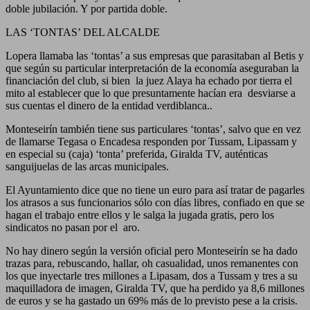
doble jubilación. Y por partida doble.
LAS ‘TONTAS’ DEL ALCALDE
Lopera llamaba las ‘tontas’ a sus empresas que parasitaban al Betis y
que según su particular interpretación de la economía aseguraban la
financiación del club, si bien la juez Alaya ha echado por tierra el
mito al establecer que lo que presuntamente hacían era desviarse a
sus cuentas el dinero de la entidad verdiblanca..
Monteseirín también tiene sus particulares ‘tontas’, salvo que en vez
de llamarse Tegasa o Encadesa responden por Tussam, Lipassam y
en especial su (caja) ‘tonta’ preferida, Giralda TV, auténticas
sanguijuelas de las arcas municipales.
El Ayuntamiento dice que no tiene un euro para así tratar de pagarles
los atrasos a sus funcionarios sólo con días libres, confiado en que se
hagan el trabajo entre ellos y le salga la jugada gratis, pero los
sindicatos no pasan por el aro.
No hay dinero según la versión oficial pero Monteseirín se ha dado
trazas para, rebuscando, hallar, oh casualidad, unos remanentes con
los que inyectarle tres millones a Lipasam, dos a Tussam y tres a su
maquilladora de imagen, Giralda TV, que ha perdido ya 8,6 millones
de euros y se ha gastado un 69% más de lo previsto pese a la crisis.