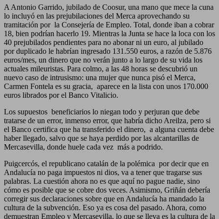
A Antonio Garrido, jubilado de Coosur, una mano que mece la cuna
lo incluyó en las prejubilaciones del Merca aprovechando su
tramitación por la Consejería de Empleo. Total, donde iban a cobrar
18, bien podrían hacerlo 19. Mientras la Junta se hace la loca con los
40 prejubilados pendientes para no abonar ni un euro, al jubilado
por duplicado le habrían ingresado 131.550 euros, a razón de 5.876
euros/mes, un dinero que no verán junto a lo largo de su vida los
actuales mileuristas. Para colmo, a las 48 horas se descubrió un
nuevo caso de intrusismo: una mujer que nunca pisó el Merca,
Carmen Fontela es su gracia, aparece en la lista con unos 170.000
euros librados por el Banco Vitalicio.
Los supuestos beneficiarios lo niegan todo y perjuran que debe
tratarse de un error, inmenso error, que habría dicho Areilza, pero si
el Banco certifica que ha transferido el dinero, a alguna cuenta debe
haber llegado, salvo que se haya perdido por las alcantarillas de
Mercasevilla, donde huele cada vez más a podrido.
Puigcercós, el republicano catalán de la polémica por decir que en
Andalucía no paga impuestos ni dios, va a tener que tragarse sus
palabras. La cuestión ahora no es que aquí no pague nadie, sino
cómo es posible que se cobre dos veces. Asimismo, Griñán debería
corregir sus declaraciones sobre que en Andalucía ha mandado la
cultura de la subvención. Eso ya es cosa del pasado. Ahora, como
demuestran Empleo y Mercasevilla, lo que se lleva es la cultura de la