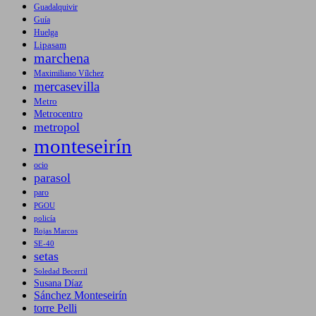
Guadalquivir
Guía
Huelga
Lipasam
marchena
Maximiliano Vílchez
mercasevilla
Metro
Metrocentro
metropol
monteseirín
ocio
parasol
paro
PGOU
policía
Rojas Marcos
SE-40
setas
Soledad Becerril
Susana Díaz
Sánchez Monteseirín
torre Pelli