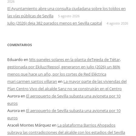
2026
El Ayuntamiento abre una consulta ciudadana sobre los toldos en
las vías públicas de Sevilla
5 agosto 2026
Julio (2026) deja 382 parados menos en Sevilla capital
4 agosto 2026
COMENTARIOS
Eduardo
en
Mis paneles solares en la planta deTejeda de Tiétar,
gestionada por Ekiluz/Repsol, generaron en julio (2026) un 86%
menos que hace un año, por los cortes de Red Eléctrica
mari carmen santos villaran
en
La mayor parte de las viviendas del
Plan Centro Vivo del alcalde Sanz no se construirán en el Centro
Aurora
en
El aeropuerto de Sevilla subasta una avioneta por 10
euros
Aurora
en
El aeropuerto de Sevilla subasta una avioneta por 10
euros
Araceli Montes Márquez
en
La plataforma Barrios Ahogados
subraya las contradicciones del alcalde con los estadios del Sevilla