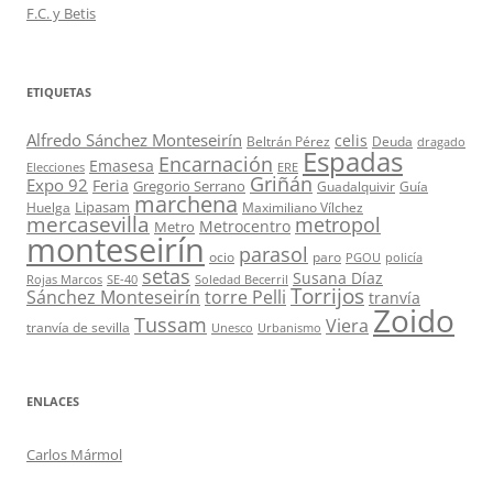
F.C. y Betis
ETIQUETAS
Alfredo Sánchez Monteseirín
celis
Beltrán Pérez
Deuda
dragado
Espadas
Encarnación
Emasesa
Elecciones
ERE
Griñán
Expo 92
Feria
Gregorio Serrano
Guadalquivir
Guía
marchena
Lipasam
Huelga
Maximiliano Vílchez
mercasevilla
metropol
Metrocentro
Metro
monteseirín
parasol
ocio
paro
PGOU
policía
setas
Susana Díaz
Rojas Marcos
SE-40
Soledad Becerril
Torrijos
Sánchez Monteseirín
torre Pelli
tranvía
Zoido
Tussam
Viera
tranvía de sevilla
Unesco
Urbanismo
ENLACES
Carlos Mármol