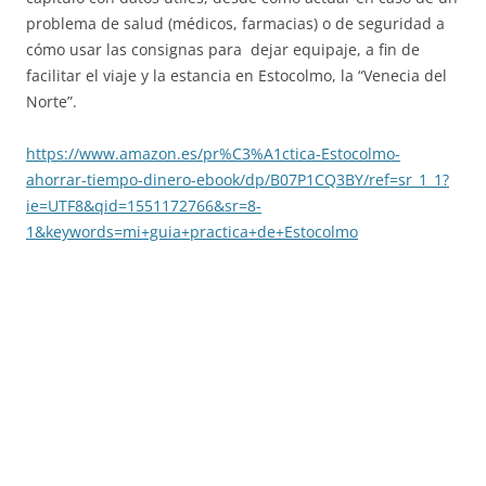
problema de salud (médicos, farmacias) o de seguridad a
cómo usar las consignas para dejar equipaje, a fin de
facilitar el viaje y la estancia en Estocolmo, la “Venecia del
Norte”.
https://www.amazon.es/pr%C3%A1ctica-Estocolmo-
ahorrar-tiempo-dinero-ebook/dp/B07P1CQ3BY/ref=sr_1_1?
ie=UTF8&qid=1551172766&sr=8-
1&keywords=mi+guia+practica+de+Estocolmo