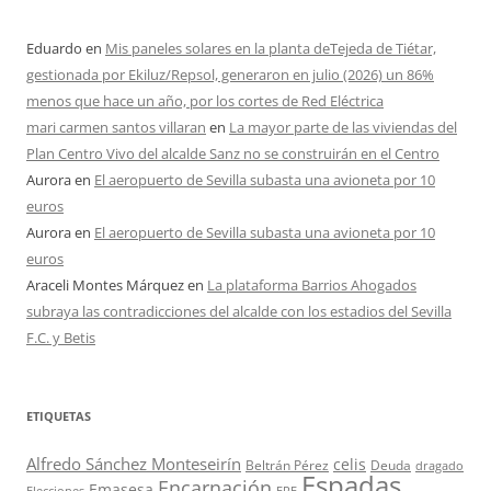
Eduardo
en
Mis paneles solares en la planta deTejeda de Tiétar,
gestionada por Ekiluz/Repsol, generaron en julio (2026) un 86%
menos que hace un año, por los cortes de Red Eléctrica
mari carmen santos villaran
en
La mayor parte de las viviendas del
Plan Centro Vivo del alcalde Sanz no se construirán en el Centro
Aurora
en
El aeropuerto de Sevilla subasta una avioneta por 10
euros
Aurora
en
El aeropuerto de Sevilla subasta una avioneta por 10
euros
Araceli Montes Márquez
en
La plataforma Barrios Ahogados
subraya las contradicciones del alcalde con los estadios del Sevilla
F.C. y Betis
ETIQUETAS
Alfredo Sánchez Monteseirín
celis
Beltrán Pérez
Deuda
dragado
Espadas
Encarnación
Emasesa
Elecciones
ERE