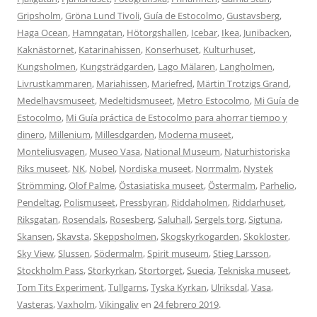
Gripsholm
,
Gröna Lund Tivoli
,
Guía de Estocolmo
,
Gustavsberg
,
Haga Ocean
,
Hamngatan
,
Hötorgshallen
,
Icebar
,
Ikea
,
Junibacken
,
Kaknästornet
,
Katarinahissen
,
Konserhuset
,
Kulturhuset
,
Kungsholmen
,
Kungsträdgarden
,
Lago Mälaren
,
Langholmen
,
Livrustkammaren
,
Mariahissen
,
Mariefred
,
Märtin Trotzigs Grand
,
Medelhavsmuseet
,
Medeltidsmuseet
,
Metro Estocolmo
,
Mi Guía de
Estocolmo
,
Mi Guía práctica de Estocolmo para ahorrar tiempo y
dinero
,
Millenium
,
Millesdgarden
,
Moderna museet
,
Monteliusvagen
,
Museo Vasa
,
National Museum
,
Naturhistoriska
Riks museet
,
NK
,
Nobel
,
Nordiska museet
,
Norrmalm
,
Nystek
Strömming
,
Olof Palme
,
Östasiatiska museet
,
Östermalm
,
Parhelio
,
Pendeltag
,
Polismuseet
,
Pressbyran
,
Riddaholmen
,
Riddarhuset
,
Riksgatan
,
Rosendals
,
Rosesberg
,
Saluhall
,
Sergels torg
,
Sigtuna
,
Skansen
,
Skavsta
,
Skeppsholmen
,
Skogskyrkogarden
,
Skokloster
,
Sky View
,
Slussen
,
Södermalm
,
Spirit museum
,
Stieg Larsson
,
Stockholm Pass
,
Storkyrkan
,
Stortorget
,
Suecia
,
Tekniska museet
,
Tom Tits Experiment
,
Tullgarns
,
Tyska Kyrkan
,
Ulriksdal
,
Vasa
,
Vasteras
,
Vaxholm
,
Vikingaliv
en
24 febrero 2019
.