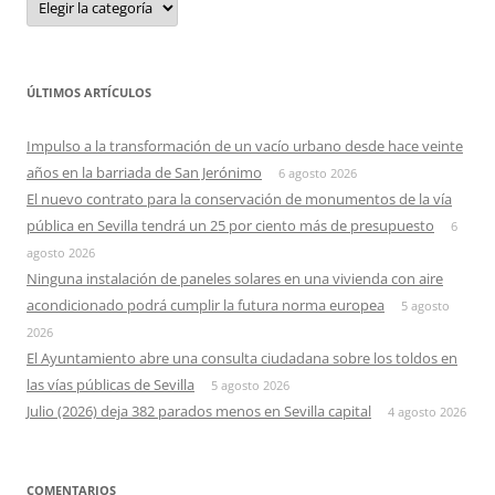
ÚLTIMOS ARTÍCULOS
Impulso a la transformación de un vacío urbano desde hace veinte
años en la barriada de San Jerónimo
6 agosto 2026
El nuevo contrato para la conservación de monumentos de la vía
pública en Sevilla tendrá un 25 por ciento más de presupuesto
6
agosto 2026
Ninguna instalación de paneles solares en una vivienda con aire
acondicionado podrá cumplir la futura norma europea
5 agosto
2026
El Ayuntamiento abre una consulta ciudadana sobre los toldos en
las vías públicas de Sevilla
5 agosto 2026
Julio (2026) deja 382 parados menos en Sevilla capital
4 agosto 2026
COMENTARIOS