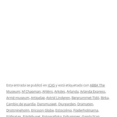
Esta entrada se publicó en
ICAS
y está etiquetada con
ABBA The
Museum
,
Af Chapman
,
Ahléns
,
Arkdes
,
Arlanda
,
Arlanda Express
,
Armé museum
,
Artipelag
,
Astrid Lindgren
,
Bergrummet-Tidö
,
Birka
,
Cambio de guardia
,
Dansmuseet
,
Djurgarden
,
Dramaten
,
Drottningholm
,
Ericsson Globe
,
Estocolmo
,
Fjäderholmarna
,
Fjällgatan
,
Fjärilshuset
,
Fotografiska
,
Frihamnen
,
Gamla Stan
,