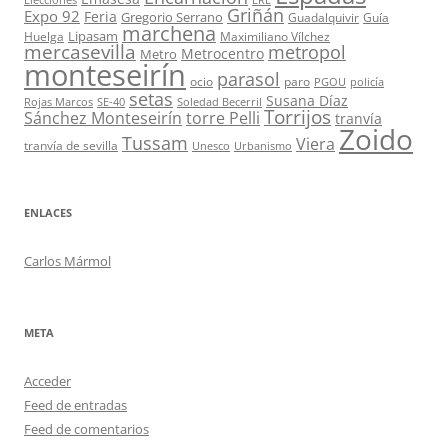
Griñán
Expo 92
Feria
Gregorio Serrano
Guadalquivir
Guía
marchena
Lipasam
Huelga
Maximiliano Vílchez
mercasevilla
metropol
Metrocentro
Metro
monteseirín
parasol
ocio
paro
PGOU
policía
setas
Susana Díaz
Rojas Marcos
SE-40
Soledad Becerril
Torrijos
Sánchez Monteseirín
torre Pelli
tranvía
Zoido
Tussam
Viera
tranvía de sevilla
Unesco
Urbanismo
ENLACES
Carlos Mármol
META
Acceder
Feed de entradas
Feed de comentarios