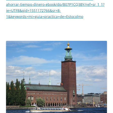
ahorrar-tiempo-dinero-ebook/dp/B07P1CQ3BY/ref=sr_1_1?
ie=UTF8&qid=1551172766&sr=8-
1&keywords=mi+guia+practica+de+Estocolmo