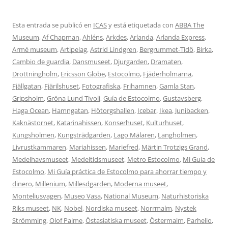
Esta entrada se publicó en
ICAS
y está etiquetada con
ABBA The
Museum
,
Af Chapman
,
Ahléns
,
Arkdes
,
Arlanda
,
Arlanda Express
,
Armé museum
,
Artipelag
,
Astrid Lindgren
,
Bergrummet-Tidö
,
Birka
,
Cambio de guardia
,
Dansmuseet
,
Djurgarden
,
Dramaten
,
Drottningholm
,
Ericsson Globe
,
Estocolmo
,
Fjäderholmarna
,
Fjällgatan
,
Fjärilshuset
,
Fotografiska
,
Frihamnen
,
Gamla Stan
,
Gripsholm
,
Gröna Lund Tivoli
,
Guía de Estocolmo
,
Gustavsberg
,
Haga Ocean
,
Hamngatan
,
Hötorgshallen
,
Icebar
,
Ikea
,
Junibacken
,
Kaknästornet
,
Katarinahissen
,
Konserhuset
,
Kulturhuset
,
Kungsholmen
,
Kungsträdgarden
,
Lago Mälaren
,
Langholmen
,
Livrustkammaren
,
Mariahissen
,
Mariefred
,
Märtin Trotzigs Grand
,
Medelhavsmuseet
,
Medeltidsmuseet
,
Metro Estocolmo
,
Mi Guía de
Estocolmo
,
Mi Guía práctica de Estocolmo para ahorrar tiempo y
dinero
,
Millenium
,
Millesdgarden
,
Moderna museet
,
Monteliusvagen
,
Museo Vasa
,
National Museum
,
Naturhistoriska
Riks museet
,
NK
,
Nobel
,
Nordiska museet
,
Norrmalm
,
Nystek
Strömming
,
Olof Palme
,
Östasiatiska museet
,
Östermalm
,
Parhelio
,