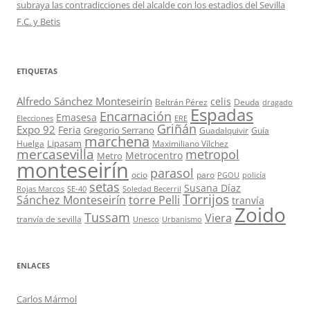
subraya las contradicciones del alcalde con los estadios del Sevilla
F.C. y Betis
ETIQUETAS
Alfredo Sánchez Monteseirín
celis
Beltrán Pérez
Deuda
dragado
Espadas
Encarnación
Emasesa
Elecciones
ERE
Griñán
Expo 92
Feria
Gregorio Serrano
Guadalquivir
Guía
marchena
Lipasam
Huelga
Maximiliano Vílchez
mercasevilla
metropol
Metrocentro
Metro
monteseirín
parasol
ocio
paro
PGOU
policía
setas
Susana Díaz
Rojas Marcos
SE-40
Soledad Becerril
Torrijos
Sánchez Monteseirín
torre Pelli
tranvía
Zoido
Tussam
Viera
tranvía de sevilla
Unesco
Urbanismo
ENLACES
Carlos Mármol