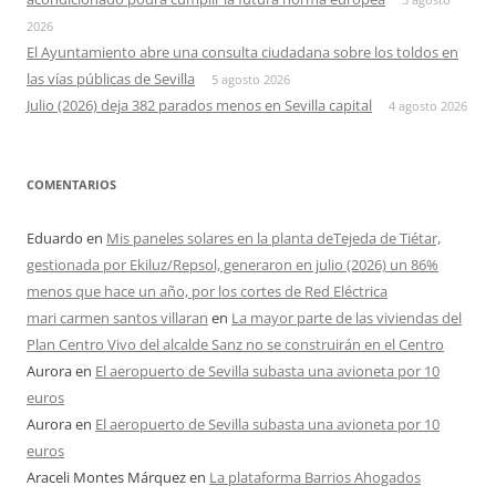
2026
El Ayuntamiento abre una consulta ciudadana sobre los toldos en
las vías públicas de Sevilla
5 agosto 2026
Julio (2026) deja 382 parados menos en Sevilla capital
4 agosto 2026
COMENTARIOS
Eduardo
en
Mis paneles solares en la planta deTejeda de Tiétar,
gestionada por Ekiluz/Repsol, generaron en julio (2026) un 86%
menos que hace un año, por los cortes de Red Eléctrica
mari carmen santos villaran
en
La mayor parte de las viviendas del
Plan Centro Vivo del alcalde Sanz no se construirán en el Centro
Aurora
en
El aeropuerto de Sevilla subasta una avioneta por 10
euros
Aurora
en
El aeropuerto de Sevilla subasta una avioneta por 10
euros
Araceli Montes Márquez
en
La plataforma Barrios Ahogados