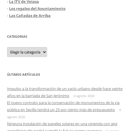
-
La ITV de Veiasa
-
Los regalos del Ayuntamiento
-
Las Cañadas de Arriba
CATEGORIAS
Categorias
ÚLTIMOS ARTÍCULOS
Impulso a la transformación de un vacío urbano desde hace veinte
años en la barriada de San Jerónimo
6 agosto 2026
El nuevo contrato para la conservación de monumentos de la vía
pública en Sevilla tendrá un 25 por ciento más de presupuesto
6
agosto 2026
Ninguna instalación de paneles solares en una vivienda con aire
acondicionado podrá cumplir la futura norma europea
5 agosto