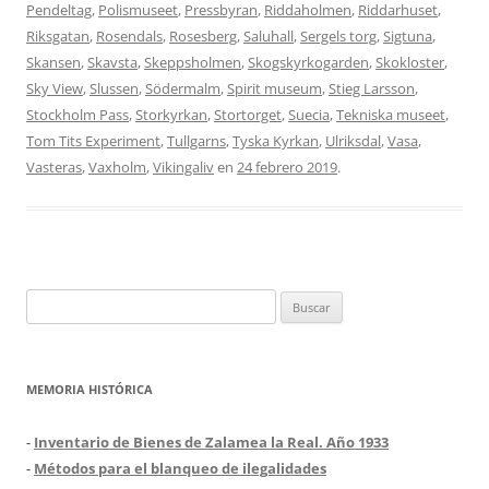
Pendeltag
,
Polismuseet
,
Pressbyran
,
Riddaholmen
,
Riddarhuset
,
Riksgatan
,
Rosendals
,
Rosesberg
,
Saluhall
,
Sergels torg
,
Sigtuna
,
Skansen
,
Skavsta
,
Skeppsholmen
,
Skogskyrkogarden
,
Skokloster
,
Sky View
,
Slussen
,
Södermalm
,
Spirit museum
,
Stieg Larsson
,
Stockholm Pass
,
Storkyrkan
,
Stortorget
,
Suecia
,
Tekniska museet
,
Tom Tits Experiment
,
Tullgarns
,
Tyska Kyrkan
,
Ulriksdal
,
Vasa
,
Vasteras
,
Vaxholm
,
Vikingaliv
en
24 febrero 2019
.
Buscar:
MEMORIA HISTÓRICA
-
Inventario de Bienes de Zalamea la Real. Año 1933
-
Métodos para el blanqueo de ilegalidades