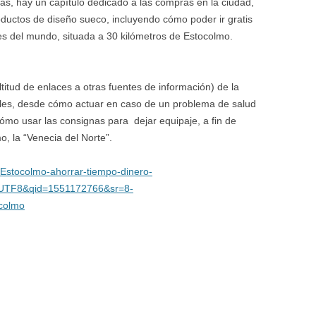
más, hay un capítulo dedicado a las compras en la ciudad,
ductos de diseño sueco, incluyendo cómo poder ir gratis
es del mundo, situada a 30 kilómetros de Estocolmo.
titud de enlaces a otras fuentes de información) de la
tiles, desde cómo actuar en caso de un problema de salud
ómo usar las consignas para dejar equipaje, a fin de
mo, la “Venecia del Norte”.
Estocolmo-ahorrar-tiempo-dinero-
=UTF8&qid=1551172766&sr=8-
colmo