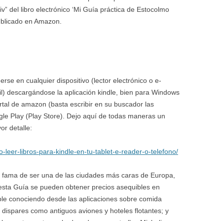
tiv” del libro electrónico ‘Mi Guía práctica de Estocolmo
publicado en Amazon.
se en cualquier dispositivo (lector electrónico o e-
il) descargándose la aplicación kindle, bien para Windows
rtal de amazon (basta escribir en su buscador las
gle Play (Play Store). Dejo aquí de todas maneras un
or detalle:
-leer-libros-para-kindle-en-tu-tablet-e-reader-o-telefono/
ne fama de ser una de las ciudades más caras de Europa,
 esta Guía se pueden obtener precios asequibles en
ble conociendo desde las aplicaciones sobre comida
n dispares como antiguos aviones y hoteles flotantes; y