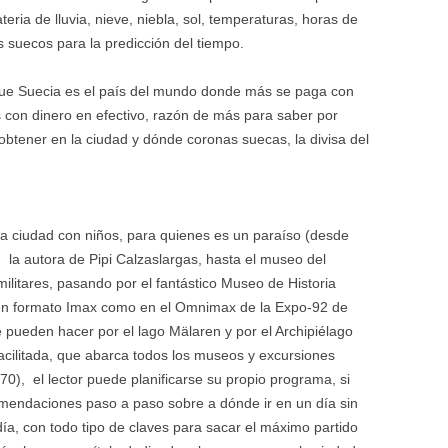
ria de lluvia, nieve, niebla, sol, temperaturas, horas de
 suecos para la predicción del tiempo.
 que Suecia es el país del mundo donde más se paga con
s con dinero en efectivo, razón de más para saber por
 obtener en la ciudad y dónde coronas suecas, la divisa del
 la ciudad con niños, para quienes es un paraíso (desde
 la autora de Pipi Calzaslargas, hasta el museo del
militares, pasando por el fantástico Museo de Historia
 en formato Imax como en el Omnimax de la Expo-92 de
e pueden hacer por el lago Mälaren y por el Archipiélago
facilitada, que abarca todos los museos y excursiones
e 70), el lector puede planificarse su propio programa, si
omendaciones paso a paso sobre a dónde ir en un día sin
 día, con todo tipo de claves para sacar el máximo partido