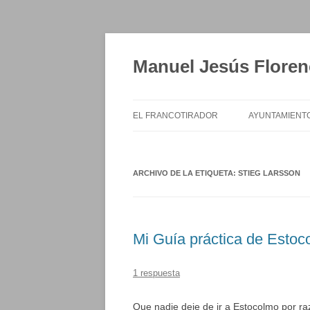
Saltar
al
contenido
Manuel Jesús Floren
EL FRANCOTIRADOR
AYUNTAMIENT
ARCHIVO DE LA ETIQUETA:
STIEG LARSSON
Mi Guía práctica de Estoc
1 respuesta
Que nadie deje de ir a Estocolmo por 