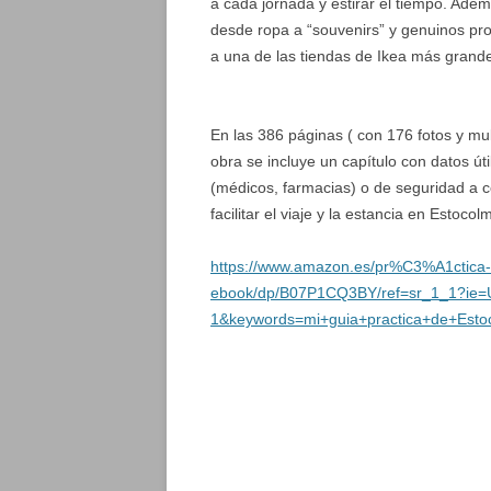
a cada jornada y estirar el tiempo. Ade
desde ropa a “souvenirs” y genuinos pro
a una de las tiendas de Ikea más grand
En las 386 páginas ( con 176 fotos y mul
obra se incluye un capítulo con datos ú
(médicos, farmacias) o de seguridad a c
facilitar el viaje y la estancia en Estocol
https://www.amazon.es/pr%C3%A1ctica-
ebook/dp/B07P1CQ3BY/ref=sr_1_1?ie
1&keywords=mi+guia+practica+de+Esto