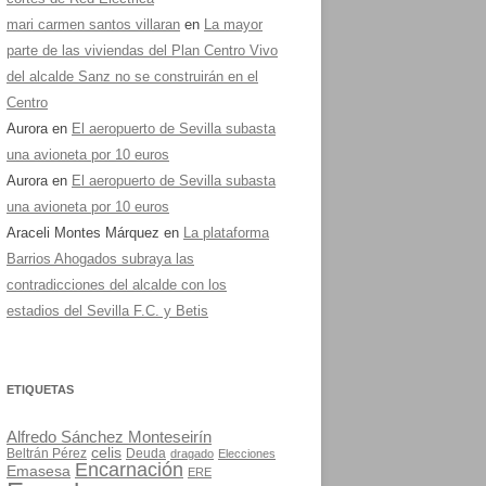
mari carmen santos villaran
en
La mayor
parte de las viviendas del Plan Centro Vivo
del alcalde Sanz no se construirán en el
Centro
Aurora
en
El aeropuerto de Sevilla subasta
una avioneta por 10 euros
Aurora
en
El aeropuerto de Sevilla subasta
una avioneta por 10 euros
Araceli Montes Márquez
en
La plataforma
Barrios Ahogados subraya las
contradicciones del alcalde con los
estadios del Sevilla F.C. y Betis
ETIQUETAS
Alfredo Sánchez Monteseirín
celis
Beltrán Pérez
Deuda
dragado
Elecciones
Encarnación
Emasesa
ERE