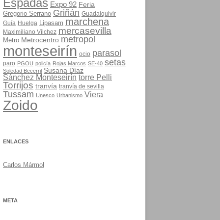
Espadas
Expo 92
Feria
Griñán
Gregorio Serrano
Guadalquivir
marchena
Lipasam
Guía
Huelga
mercasevilla
Maximiliano Vílchez
metropol
Metrocentro
Metro
monteseirín
parasol
ocio
setas
paro
PGOU
policía
Rojas Marcos
SE-40
Susana Díaz
Soledad Becerril
Sánchez Monteseirín
torre Pelli
Torrijos
tranvía
tranvía de sevilla
Tussam
Viera
Unesco
Urbanismo
Zoido
ENLACES
Carlos Mármol
META