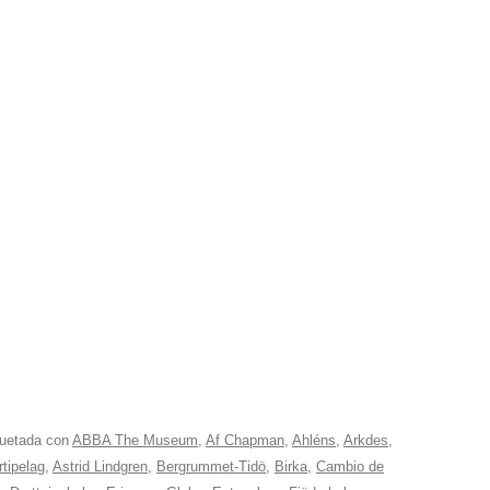
quetada con
ABBA The Museum
,
Af Chapman
,
Ahléns
,
Arkdes
,
rtipelag
,
Astrid Lindgren
,
Bergrummet-Tidö
,
Birka
,
Cambio de