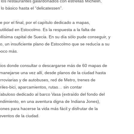
 los restaurantes galardonados con estrellas Michelin,
lo básico hasta el “delicatessen”.
 por el final, por el capítulo dedicado a mapas,
tilidad en Estocolmo. Es la respuesta a la falta de
llísima capital de Suecia. En su día sólo pude conseguir, y
ro, un insuficiente plano de Estocolmo que se reducía a su
 poco más.
sitios donde consultar o descargarse más de 60 mapas de
y manejarse una vez allí, desde planos de la ciudad hasta
rroviarias y de autobuses, red de Metro, trenes de
rriles-bici, aparcamientos, rutas… sin contar
buloso dedicado al barco Vasa (extraído del fondo del
dimiento, en una aventura digna de Indiana Jones),
iones para hacerse la vida más fácil y disfrutar de la
 eventos de la ciudad.