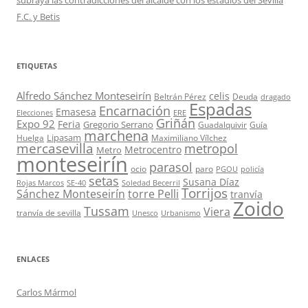
F.C. y Betis
ETIQUETAS
Alfredo Sánchez Monteseirín
celis
Beltrán Pérez
Deuda
dragado
Espadas
Encarnación
Emasesa
Elecciones
ERE
Griñán
Expo 92
Feria
Gregorio Serrano
Guadalquivir
Guía
marchena
Lipasam
Huelga
Maximiliano Vílchez
mercasevilla
metropol
Metrocentro
Metro
monteseirín
parasol
ocio
paro
PGOU
policía
setas
Susana Díaz
Rojas Marcos
SE-40
Soledad Becerril
Torrijos
Sánchez Monteseirín
torre Pelli
tranvía
Zoido
Tussam
Viera
tranvía de sevilla
Unesco
Urbanismo
ENLACES
Carlos Mármol