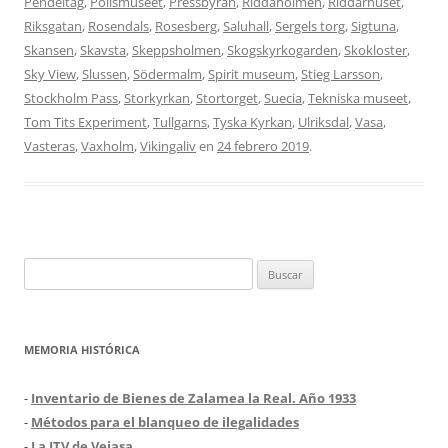
Pendeltag
,
Polismuseet
,
Pressbyran
,
Riddaholmen
,
Riddarhuset
,
Riksgatan
,
Rosendals
,
Rosesberg
,
Saluhall
,
Sergels torg
,
Sigtuna
,
Skansen
,
Skavsta
,
Skeppsholmen
,
Skogskyrkogarden
,
Skokloster
,
Sky View
,
Slussen
,
Södermalm
,
Spirit museum
,
Stieg Larsson
,
Stockholm Pass
,
Storkyrkan
,
Stortorget
,
Suecia
,
Tekniska museet
,
Tom Tits Experiment
,
Tullgarns
,
Tyska Kyrkan
,
Ulriksdal
,
Vasa
,
Vasteras
,
Vaxholm
,
Vikingaliv
en
24 febrero 2019
.
Buscar:
MEMORIA HISTÓRICA
-
Inventario de Bienes de Zalamea la Real. Año 1933
-
Métodos para el blanqueo de ilegalidades
-
La ITV de Veiasa