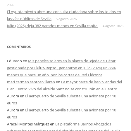
2026
El Ayuntamiento abre una consulta ciudadana sobre los toldos en
las vías públicas de Sevilla
5 agosto 2026
Julio (2026) deja 382 parados menos en Sevilla capital
4 agosto 2026
COMENTARIOS
Eduardo
en
Mis paneles solares en la planta deTejeda de Tiétar,
gestionada por Ekiluz/Repsol, generaron en julio (2026) un 86%
menos que hace un año, por los cortes de Red Eléctrica
mari carmen santos villaran
en
La mayor parte de las viviendas del
Plan Centro Vivo del alcalde Sanz no se construirán en el Centro
Aurora
en
El aeropuerto de Sevilla subasta una avioneta por 10
euros
Aurora
en
El aeropuerto de Sevilla subasta una avioneta por 10
euros
Araceli Montes Márquez
en
La plataforma Barrios Ahogados
subraya las contradicciones del alcalde con los estadios del Sevilla