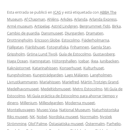
Esta entrada se publicó en
ICAS
y está etiquetada con
ABBA The
Museum
,
Af Chapman
,
Ahléns
,
Arkdes
,
Arlanda
,
Arlanda Express
,
Armé museum
,
Artipelag
,
Astrid Lindgren
,
Bergrummet-Tidö
,
Birka
,
Cambio de guardia
,
Dansmuseet
,
Djurgarden
,
Dramaten
,
Drottningholm
,
Ericsson Globe
,
Estocolmo
,
Fjäderholmarna
,
Fjällgatan
,
Fjärilshuset
,
Fotografiska
,
Frihamnen
,
Gamla Stan
,
Gripsholm
,
Gröna Lund Tivoli
,
Guía de Estocolmo
,
Gustavsberg
,
Haga Ocean
,
Hamngatan
,
Hötorgshallen
,
Icebar
,
Ikea
,
Junibacken
,
Kaknästornet
,
Katarinahissen
,
Konserhuset
,
Kulturhuset
,
Kungsholmen
,
Kungsträdgarden
,
Lago Mälaren
,
Langholmen
,
Livrustkammaren
,
Mariahissen
,
Mariefred
,
Märtin Trotzigs Grand
,
Medelhavsmuseet
,
Medeltidsmuseet
,
Metro Estocolmo
,
Mi Guía de
Estocolmo
,
Mi Guía práctica de Estocolmo para ahorrar tiempo y
dinero
,
Millenium
,
Millesdgarden
,
Moderna museet
,
Monteliusvagen
,
Museo Vasa
,
National Museum
,
Naturhistoriska
Riks museet
,
NK
,
Nobel
,
Nordiska museet
,
Norrmalm
,
Nystek
Strömming
,
Olof Palme
,
Östasiatiska museet
,
Östermalm
,
Parhelio
,