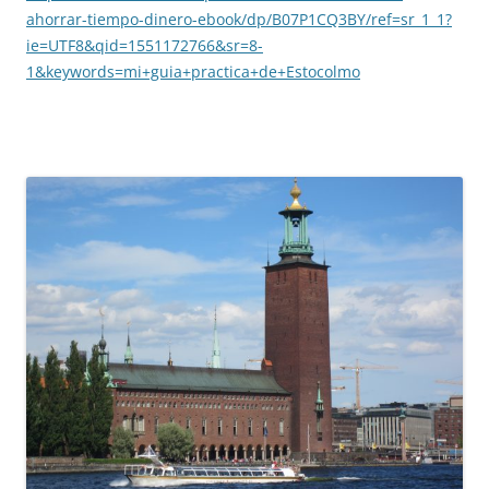
ahorrar-tiempo-dinero-ebook/dp/B07P1CQ3BY/ref=sr_1_1?
ie=UTF8&qid=1551172766&sr=8-
1&keywords=mi+guia+practica+de+Estocolmo