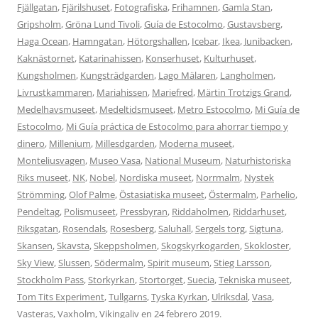
Fjällgatan
,
Fjärilshuset
,
Fotografiska
,
Frihamnen
,
Gamla Stan
,
Gripsholm
,
Gröna Lund Tivoli
,
Guía de Estocolmo
,
Gustavsberg
,
Haga Ocean
,
Hamngatan
,
Hötorgshallen
,
Icebar
,
Ikea
,
Junibacken
,
Kaknästornet
,
Katarinahissen
,
Konserhuset
,
Kulturhuset
,
Kungsholmen
,
Kungsträdgarden
,
Lago Mälaren
,
Langholmen
,
Livrustkammaren
,
Mariahissen
,
Mariefred
,
Märtin Trotzigs Grand
,
Medelhavsmuseet
,
Medeltidsmuseet
,
Metro Estocolmo
,
Mi Guía de
Estocolmo
,
Mi Guía práctica de Estocolmo para ahorrar tiempo y
dinero
,
Millenium
,
Millesdgarden
,
Moderna museet
,
Monteliusvagen
,
Museo Vasa
,
National Museum
,
Naturhistoriska
Riks museet
,
NK
,
Nobel
,
Nordiska museet
,
Norrmalm
,
Nystek
Strömming
,
Olof Palme
,
Östasiatiska museet
,
Östermalm
,
Parhelio
,
Pendeltag
,
Polismuseet
,
Pressbyran
,
Riddaholmen
,
Riddarhuset
,
Riksgatan
,
Rosendals
,
Rosesberg
,
Saluhall
,
Sergels torg
,
Sigtuna
,
Skansen
,
Skavsta
,
Skeppsholmen
,
Skogskyrkogarden
,
Skokloster
,
Sky View
,
Slussen
,
Södermalm
,
Spirit museum
,
Stieg Larsson
,
Stockholm Pass
,
Storkyrkan
,
Stortorget
,
Suecia
,
Tekniska museet
,
Tom Tits Experiment
,
Tullgarns
,
Tyska Kyrkan
,
Ulriksdal
,
Vasa
,
Vasteras
,
Vaxholm
,
Vikingaliv
en
24 febrero 2019
.