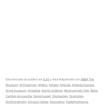
Esta entrada se publicó en
ICAS
y está etiquetada con
ABBA The
Museum
,
Af Chapman
,
Ahléns
,
Arkdes
,
Arlanda
,
Arlanda Express
,
Armé museum
,
Artipelag
,
Astrid Lindgren
,
Bergrummet-Tidö
,
Birka
,
Cambio de guardia
,
Dansmuseet
,
Djurgarden
,
Dramaten
,
Drottningholm
,
Ericsson Globe
,
Estocolmo
,
Fjäderholmarna
,