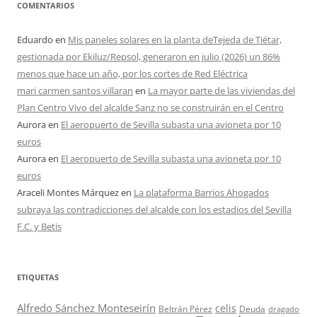
COMENTARIOS
Eduardo
en
Mis paneles solares en la planta deTejeda de Tiétar,
gestionada por Ekiluz/Repsol, generaron en julio (2026) un 86%
menos que hace un año, por los cortes de Red Eléctrica
mari carmen santos villaran
en
La mayor parte de las viviendas del
Plan Centro Vivo del alcalde Sanz no se construirán en el Centro
Aurora
en
El aeropuerto de Sevilla subasta una avioneta por 10
euros
Aurora
en
El aeropuerto de Sevilla subasta una avioneta por 10
euros
Araceli Montes Márquez
en
La plataforma Barrios Ahogados
subraya las contradicciones del alcalde con los estadios del Sevilla
F.C. y Betis
ETIQUETAS
Alfredo Sánchez Monteseirín
celis
Beltrán Pérez
Deuda
dragado