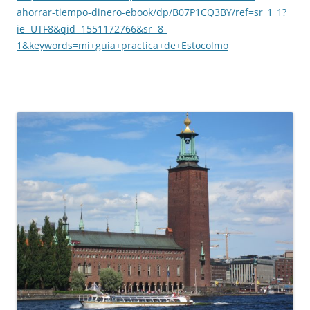
ahorrar-tiempo-dinero-ebook/dp/B07P1CQ3BY/ref=sr_1_1?
ie=UTF8&qid=1551172766&sr=8-
1&keywords=mi+guia+practica+de+Estocolmo