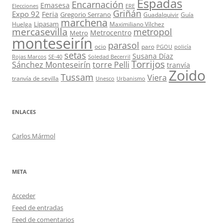
Espadas
Encarnación
Emasesa
Elecciones
ERE
Griñán
Expo 92
Feria
Gregorio Serrano
Guadalquivir
Guía
marchena
Lipasam
Huelga
Maximiliano Vílchez
mercasevilla
metropol
Metrocentro
Metro
monteseirín
parasol
ocio
paro
PGOU
policía
setas
Susana Díaz
Rojas Marcos
SE-40
Soledad Becerril
Torrijos
Sánchez Monteseirín
torre Pelli
tranvía
Zoido
Tussam
Viera
tranvía de sevilla
Unesco
Urbanismo
ENLACES
Carlos Mármol
META
Acceder
Feed de entradas
Feed de comentarios