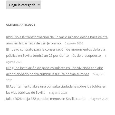
Categorias
ÚLTIMOS ARTÍCULOS
Impulso a la transformación de un vacío urbano desde hace veinte
años en la barriada de San Jerónimo
6 agosto 2026
El nuevo contrato para la conservación de monumentos de la vía
pública en Sevilla tendrá un 25 por ciento más de presupuesto
6
agosto 2026
Ninguna instalación de paneles solares en una vivienda con aire
acondicionado podrá cumplir la futura norma europea
5 agosto
2026
El Ayuntamiento abre una consulta ciudadana sobre los toldos en
las vías públicas de Sevilla
5 agosto 2026
Julio (2026) deja 382 parados menos en Sevilla capital
4 agosto 2026