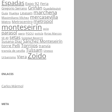
Espadas
Expo 92
Feria
Griñán
Gregorio Serrano
Guadalquivir
marchena
Lipasam
Guía
Huelga
mercasevilla
Maximiliano Vílchez
metropol
Metrocentro
Metro
monteseirín
ocio
parasol
paro
PGOU
policía
Rojas Marcos
setas
SE-40
Soledad Becerril
Sánchez Monteseirín
Susana Díaz
Torrijos
torre Pelli
tranvía
Tussam
tranvía de sevilla
Unesco
Zoido
Viera
Urbanismo
ENLACES
Carlos Mármol
META