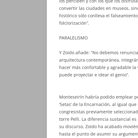
los perciben y con los que los disfrut
convertir las ciudades en museos, sin
histórico sólo conlleva el falseamiento
folclorización”.
PARALELISMO
Y Zoido añade: “No debemos renunciar 
arquitectura contemporánea, integrá
hacer más confortable y agradable la
puede proyectar e idear el genio”.
Monteseirín habría podido emplear pe
‘Setas’ de la Encarnación, al igual qu
congresistas previamente seleccionados
torre Pelli. La diferencia sustancial
su discurso, Zoido ha acabado moviénd
hasta el punto de asumir su argument