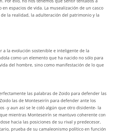
an. Por ello, no nos tenemos que sentir tentados a
o en espacios de vida. La musealización de un casco
 de la realidad, la adulteración del patrimonio y la
a la evolución sostenible e inteligente de la
ndola como un elemento que ha nacido no sólo para
 vida del hombre, sino como manifestación de lo que
rfectamente las palabras de Zoido para defender las
e Zoido las de Monteseirín para defender ante los
 -y aun así se le coló algún que otro disidente- la
 es que mientras Monteseirín se mantuvo coherente con
ose hacia las posiciones de su rival y predecesor,
ario, prueba de su camaleonismo político en función