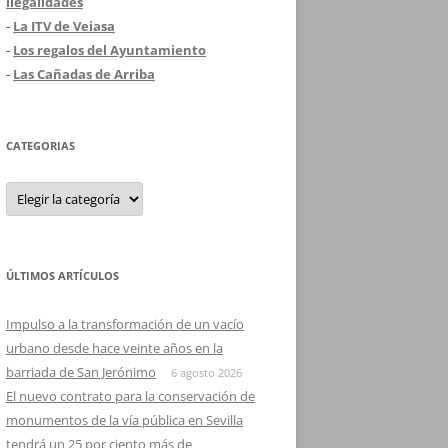
ilegalidades
-
La ITV de Veiasa
-
Los regalos del Ayuntamiento
-
Las Cañadas de Arriba
CATEGORIAS
Categorias
ÚLTIMOS ARTÍCULOS
Impulso a la transformación de un vacío
urbano desde hace veinte años en la
barriada de San Jerónimo
6 agosto 2026
El nuevo contrato para la conservación de
monumentos de la vía pública en Sevilla
tendrá un 25 por ciento más de