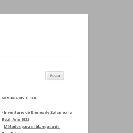
Buscar:
MEMORIA HISTÓRICA
-
Inventario de Bienes de Zalamea la
Real. Año 1933
-
Métodos para el blanqueo de