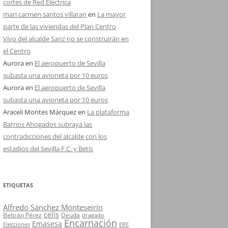
cortes de Red Eléctrica
mari carmen santos villaran
en
La mayor
parte de las viviendas del Plan Centro
Vivo del alcalde Sanz no se construirán en
el Centro
Aurora
en
El aeropuerto de Sevilla
subasta una avioneta por 10 euros
Aurora
en
El aeropuerto de Sevilla
subasta una avioneta por 10 euros
Araceli Montes Márquez
en
La plataforma
Barrios Ahogados subraya las
contradicciones del alcalde con los
estadios del Sevilla F.C. y Betis
ETIQUETAS
Alfredo Sánchez Monteseirín
celis
Beltrán Pérez
Deuda
dragado
Encarnación
Emasesa
Elecciones
ERE