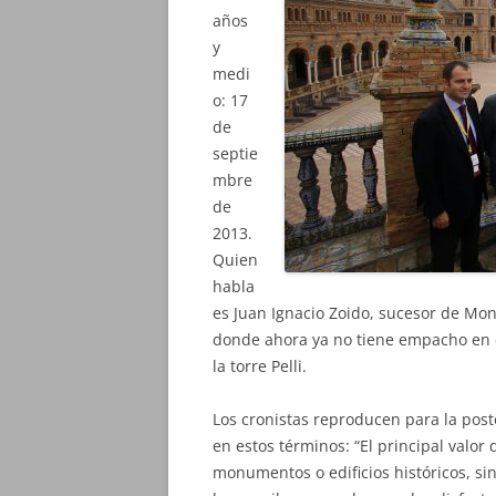
años
y
medi
o: 17
de
septie
mbre
de
2013.
Quien
habla
es Juan Ignacio Zoido, sucesor de Mont
donde ahora ya no tiene empacho en q
la torre Pelli.
Los cronistas reproducen para la post
en estos términos: “El principal valor
monumentos o edificios históricos, si