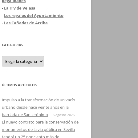
ilegalidades
-
La ITV de Veiasa
-
Los regalos del Ayuntamiento
-
Las Cañadas de Arriba
CATEGORIAS
Categorias
ÚLTIMOS ARTÍCULOS
Impulso a la transformación de un vacío
urbano desde hace veinte años en la
barriada de San Jerónimo
6 agosto 2026
El nuevo contrato para la conservación de
monumentos de la vía pública en Sevilla
tendrá un 25 por ciento más de