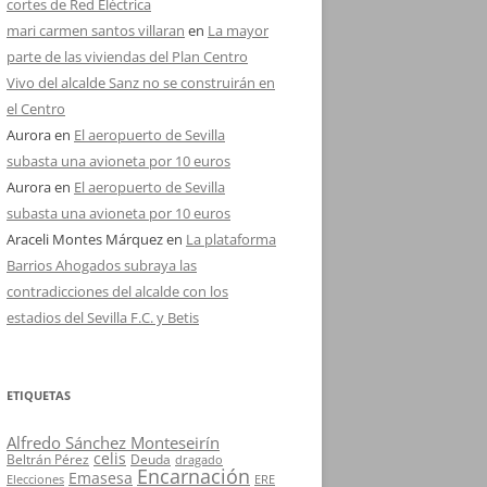
cortes de Red Eléctrica
mari carmen santos villaran
en
La mayor
parte de las viviendas del Plan Centro
Vivo del alcalde Sanz no se construirán en
el Centro
Aurora
en
El aeropuerto de Sevilla
subasta una avioneta por 10 euros
Aurora
en
El aeropuerto de Sevilla
subasta una avioneta por 10 euros
Araceli Montes Márquez
en
La plataforma
Barrios Ahogados subraya las
contradicciones del alcalde con los
estadios del Sevilla F.C. y Betis
ETIQUETAS
Alfredo Sánchez Monteseirín
celis
Beltrán Pérez
Deuda
dragado
Encarnación
Emasesa
Elecciones
ERE