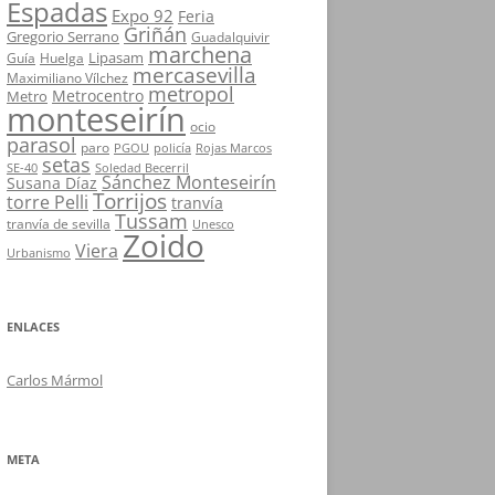
Espadas
Expo 92
Feria
Griñán
Gregorio Serrano
Guadalquivir
marchena
Lipasam
Guía
Huelga
mercasevilla
Maximiliano Vílchez
metropol
Metrocentro
Metro
monteseirín
ocio
parasol
paro
PGOU
policía
Rojas Marcos
setas
SE-40
Soledad Becerril
Sánchez Monteseirín
Susana Díaz
Torrijos
torre Pelli
tranvía
Tussam
tranvía de sevilla
Unesco
Zoido
Viera
Urbanismo
ENLACES
Carlos Mármol
META