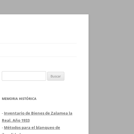
Buscar:
MEMORIA HISTÓRICA
-
Inventario de Bienes de Zalamea la
Real. Año 1933
-
Métodos para el blanqueo de