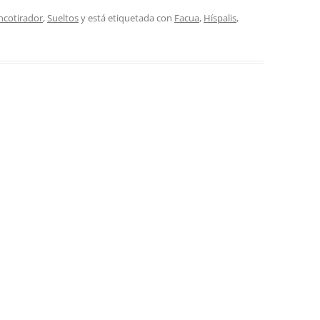
ancotirador
,
Sueltos
y está etiquetada con
Facua
,
Híspalis
,