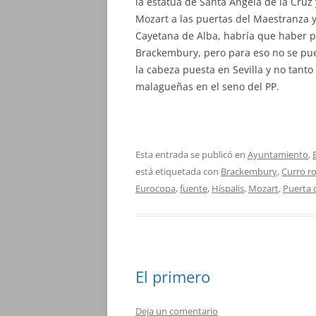
la estatua de Santa Angela de la Cruz 
Mozart a las puertas del Maestranza
Cayetana de Alba, habría que haber p
Brackembury, pero para eso no se pue
la cabeza puesta en Sevilla y no tanto 
malagueñas en el seno del PP.
Esta entrada se publicó en
Ayuntamiento
,
está etiquetada con
Brackembury
,
Curro r
Eurocopa
,
fuente
,
Híspalis
,
Mozart
,
Puerta 
El primero
Deja un comentario