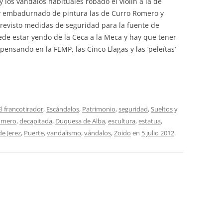
y los vándalos habituales robado el violín a la de
 y embadurnado de pintura las de Curro Romero y
revisto medidas de seguridad para la fuente de
de estar yendo de la Ceca a la Meca y hay que tener
pensando en la FEMP, las Cinco Llagas y las ‘peleítas’
El francotirador
,
Escándalos
,
Patrimonio
,
seguridad
,
Sueltos
y
omero
,
decapitada
,
Duquesa de Alba
,
escultura
,
estatua
,
de Jerez
,
Puerte
,
vandalismo
,
vándalos
,
Zoido
en
5 julio 2012
.