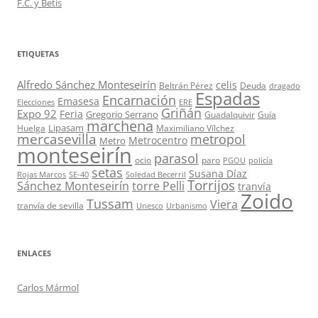
F.C. y Betis
ETIQUETAS
Alfredo Sánchez Monteseirín
celis
Beltrán Pérez
Deuda
dragado
Espadas
Encarnación
Emasesa
Elecciones
ERE
Griñán
Expo 92
Feria
Gregorio Serrano
Guadalquivir
Guía
marchena
Lipasam
Huelga
Maximiliano Vílchez
mercasevilla
metropol
Metrocentro
Metro
monteseirín
parasol
ocio
paro
PGOU
policía
setas
Susana Díaz
Rojas Marcos
SE-40
Soledad Becerril
Torrijos
Sánchez Monteseirín
torre Pelli
tranvía
Zoido
Tussam
Viera
tranvía de sevilla
Unesco
Urbanismo
ENLACES
Carlos Mármol