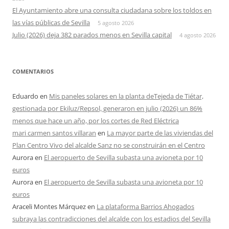
El Ayuntamiento abre una consulta ciudadana sobre los toldos en
las vías públicas de Sevilla
5 agosto 2026
Julio (2026) deja 382 parados menos en Sevilla capital
4 agosto 2026
COMENTARIOS
Eduardo
en
Mis paneles solares en la planta deTejeda de Tiétar,
gestionada por Ekiluz/Repsol, generaron en julio (2026) un 86%
menos que hace un año, por los cortes de Red Eléctrica
mari carmen santos villaran
en
La mayor parte de las viviendas del
Plan Centro Vivo del alcalde Sanz no se construirán en el Centro
Aurora
en
El aeropuerto de Sevilla subasta una avioneta por 10
euros
Aurora
en
El aeropuerto de Sevilla subasta una avioneta por 10
euros
Araceli Montes Márquez
en
La plataforma Barrios Ahogados
subraya las contradicciones del alcalde con los estadios del Sevilla