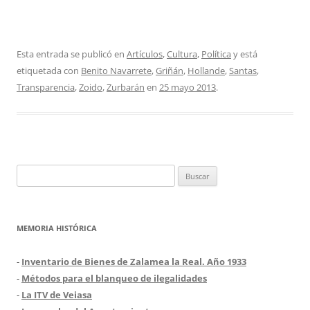
Esta entrada se publicó en
Artículos
,
Cultura
,
Política
y está
etiquetada con
Benito Navarrete
,
Griñán
,
Hollande
,
Santas
,
Transparencia
,
Zoido
,
Zurbarán
en
25 mayo 2013
.
Buscar:
MEMORIA HISTÓRICA
-
Inventario de Bienes de Zalamea la Real. Año 1933
-
Métodos para el blanqueo de ilegalidades
-
La ITV de Veiasa