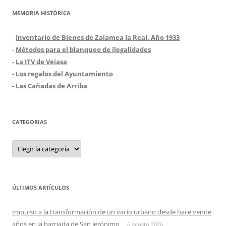
MEMORIA HISTÓRICA
-
Inventario de Bienes de Zalamea la Real. Año 1933
-
Métodos para el blanqueo de ilegalidades
-
La ITV de Veiasa
-
Los regalos del Ayuntamiento
-
Las Cañadas de Arriba
CATEGORIAS
Categorias
ÚLTIMOS ARTÍCULOS
Impulso a la transformación de un vacío urbano desde hace veinte
años en la barriada de San Jerónimo
6 agosto 2026