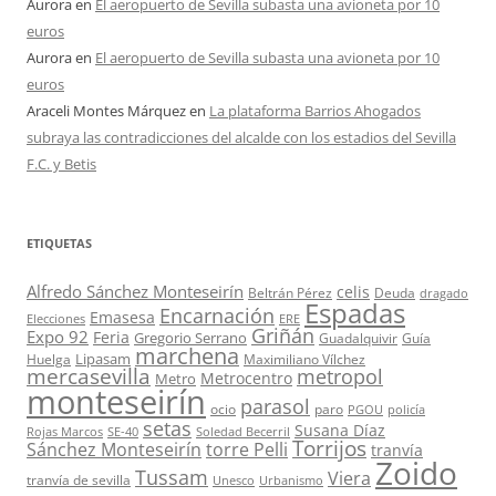
Aurora
en
El aeropuerto de Sevilla subasta una avioneta por 10
euros
Aurora
en
El aeropuerto de Sevilla subasta una avioneta por 10
euros
Araceli Montes Márquez
en
La plataforma Barrios Ahogados
subraya las contradicciones del alcalde con los estadios del Sevilla
F.C. y Betis
ETIQUETAS
Alfredo Sánchez Monteseirín
celis
Beltrán Pérez
Deuda
dragado
Espadas
Encarnación
Emasesa
Elecciones
ERE
Griñán
Expo 92
Feria
Gregorio Serrano
Guadalquivir
Guía
marchena
Lipasam
Huelga
Maximiliano Vílchez
mercasevilla
metropol
Metrocentro
Metro
monteseirín
parasol
ocio
paro
PGOU
policía
setas
Susana Díaz
Rojas Marcos
SE-40
Soledad Becerril
Torrijos
Sánchez Monteseirín
torre Pelli
tranvía
Zoido
Tussam
Viera
tranvía de sevilla
Unesco
Urbanismo