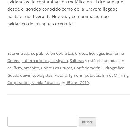
evidencias de contaminación metálica en el drenaje que
desde el sondeo conocido como de la Gravera llegaba
hasta el río Rivera de Huelva, y contaminación por
oxidación de las aguas drenadas.
Esta entrada se publicó en
Cobre Las Cruces
,
Ecología
,
Economía
,
Gerena
,
Informaciones
,
La Algaba
,
Salteras
y está etiquetada con
acuífero
,
arsénico
,
Cobre Las Cruces
,
Confederación Hidrográfica
Guadalquivir
,
ecologistas
,
Fiscalía
,
Igme
,
imputados; Inmet Minning
Corporation
,
Niebla-Posadas
en
15 abril 2010
.
Buscar: