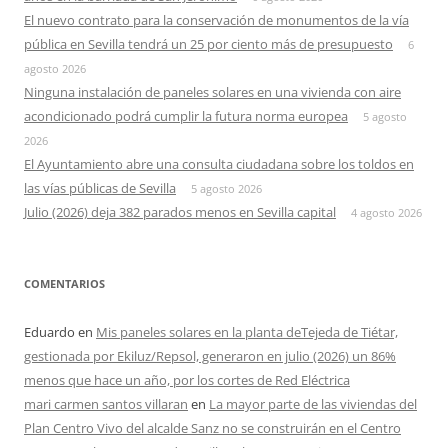
El nuevo contrato para la conservación de monumentos de la vía
pública en Sevilla tendrá un 25 por ciento más de presupuesto
6
agosto 2026
Ninguna instalación de paneles solares en una vivienda con aire
acondicionado podrá cumplir la futura norma europea
5 agosto
2026
El Ayuntamiento abre una consulta ciudadana sobre los toldos en
las vías públicas de Sevilla
5 agosto 2026
Julio (2026) deja 382 parados menos en Sevilla capital
4 agosto 2026
COMENTARIOS
Eduardo
en
Mis paneles solares en la planta deTejeda de Tiétar,
gestionada por Ekiluz/Repsol, generaron en julio (2026) un 86%
menos que hace un año, por los cortes de Red Eléctrica
mari carmen santos villaran
en
La mayor parte de las viviendas del
Plan Centro Vivo del alcalde Sanz no se construirán en el Centro