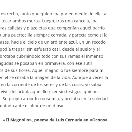
a estrecha, tanto que quien iba por en medio de ella, al
a tocar ambos muros. Luego, tras una cancela, iba
ras callejas y plazoletas que componían aquel barrio
ía una puertecilla siempre cerrada, y parecía como si la
asas, hacia el cielo de un ardiente azul. En un recodo
podía trepar, sin esfuerzo casi, desde el suelo; y al
n, brotaba cubriéndolo todo con sus ramas el inmenso
y agudas se posaban en primavera, con ese sutil
dos de sus flores. Aquel magnolio fue siempre para mí
 él se cifraba la imagen de la vida. Aunque a veces la
n la corriente de los seres y de las cosas, yo sabía
vir del árbol, aquel florecer sin testigos, quienes
. Su propio ardor lo consumía, y brotaba en la soledad
ceptado ante el altar de un dios».
«El Magnolio», poema de Luis Cernuda en «Ocnos».