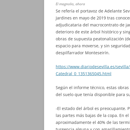
El magnolio, ahora
Se refería el portavoz de Adelante Se
Jardines en mayo de 2019 tras conoce
adjudicataria del macrocontrato de ja
deterioro de este árbol histórico y sin
obras de supuesta peatonalización (
espacio para moverse, y sin seguridad
despilfarrador Monteseirín.
https://www.diariodesevilla.es/sevill
Catedral_0_1351365045.html
Según el informe técnico, estas obras
del suelo que tenía disponible para s
-El estado del árbol es preocupante.
las partes más bajas de la copa. En el
aproximadamente el 40% de las termin
turgencia alguna y con amarillamiento