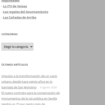
ilegalidades
-
La ITV de Veiasa
-
Los regalos del Ayuntamiento
-
Las Cañadas de Arriba
CATEGORIAS
Categorias
ÚLTIMOS ARTÍCULOS
Impulso a la transformación de un vacío
urbano desde hace veinte años en la
barriada de San Jerónimo
6 agosto 2026
El nuevo contrato para la conservación de
monumentos de la vía pública en Sevilla
tendrá un 25 por ciento más de