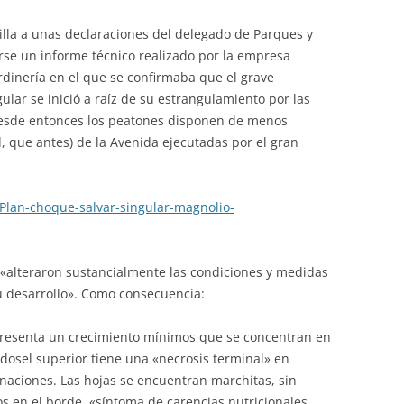
villa a unas declaraciones del delegado de Parques y
rse un informe técnico realizado por la empresa
rdinería en el que se confirmaba que el grave
gular se inició a raíz de su estrangulamiento por las
desde entonces los peatones disponen de menos
, que antes) de la Avenida ejecutadas por el gran
a/Plan-choque-salvar-singular-magnolio-
 «alteraron sustancialmente las condiciones y medidas
u desarrollo». Como consecuencia:
 Presenta un crecimiento mínimos que se concentran en
 dosel superior tiene una «necrosis terminal» en
aciones. Las hojas se encuentran marchitas, sin
s en el borde, «síntoma de carencias nutricionales