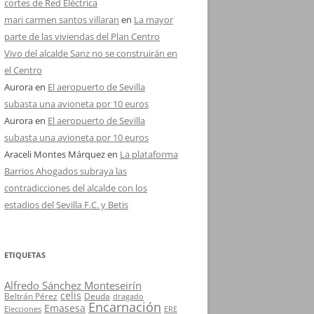
cortes de Red Eléctrica
mari carmen santos villaran
en
La mayor
parte de las viviendas del Plan Centro
Vivo del alcalde Sanz no se construirán en
el Centro
Aurora
en
El aeropuerto de Sevilla
subasta una avioneta por 10 euros
Aurora
en
El aeropuerto de Sevilla
subasta una avioneta por 10 euros
Araceli Montes Márquez
en
La plataforma
Barrios Ahogados subraya las
contradicciones del alcalde con los
estadios del Sevilla F.C. y Betis
ETIQUETAS
Alfredo Sánchez Monteseirín
celis
Beltrán Pérez
Deuda
dragado
Encarnación
Emasesa
Elecciones
ERE