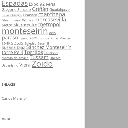
Espadas
Expo 92
Feria
Griñán
Gregorio Serrano
Guadalquivir
marchena
Lipasam
Guía
Huelga
mercasevilla
Maximiliano Vílchez
metropol
Metrocentro
Metro
monteseirín
ocio
parasol
paro
PGOU
policía
Rojas Marcos
setas
SE-40
Soledad Becerril
Sánchez Monteseirín
Susana Díaz
Torrijos
torre Pelli
tranvía
Tussam
tranvía de sevilla
Unesco
Zoido
Viera
Urbanismo
ENLACES
Carlos Mármol
META