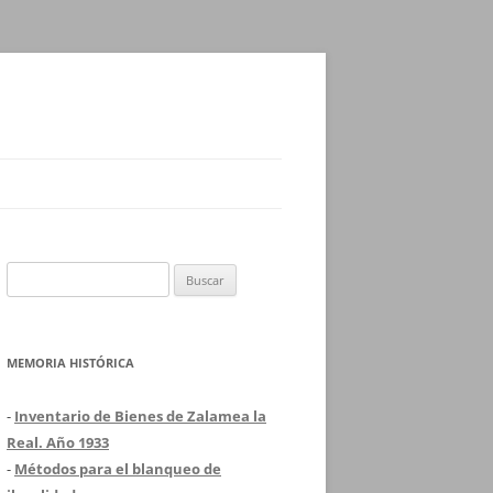
Buscar:
MEMORIA HISTÓRICA
-
Inventario de Bienes de Zalamea la
Real. Año 1933
-
Métodos para el blanqueo de