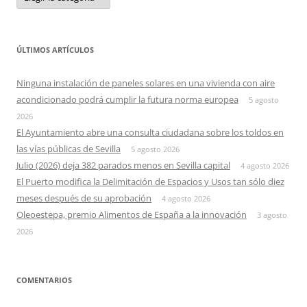
ÚLTIMOS ARTÍCULOS
Ninguna instalación de paneles solares en una vivienda con aire
acondicionado podrá cumplir la futura norma europea
5 agosto
2026
El Ayuntamiento abre una consulta ciudadana sobre los toldos en
las vías públicas de Sevilla
5 agosto 2026
Julio (2026) deja 382 parados menos en Sevilla capital
4 agosto 2026
El Puerto modifica la Delimitación de Espacios y Usos tan sólo diez
meses después de su aprobación
4 agosto 2026
Oleoestepa, premio Alimentos de España a la innovación
3 agosto
2026
COMENTARIOS