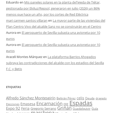
Eduardo
en
Mis paneles solares en la planta deTejeda de Tiétar,
gestionada por Ekiluz/Repsol, generaron en julio (2026) un 86%
menos que hace un año, por los cortes de Red Eléctrica
mari carmen santos villaran
en
La mayor parte de las viviendas del
Plan Centro Vivo del alcalde Sanz no se construirán en el Centro
Aurora
en
El aeropuerto de Sevilla subasta una avioneta por 10
euros
Aurora
en
El aeropuerto de Sevilla subasta una avioneta por 10
euros
Araceli Montes Márquez
en
La plataforma Barrios Ahogados
subraya las contradicciones del alcalde con los estadios del Sevilla
F.C. y Betis
ETIQUETAS
Alfredo Sánchez Monteseirín
celis
Beltrán Pérez
Deuda
dragado
Espadas
Encarnación
Emasesa
Elecciones
ERE
Griñán
Expo 92
Feria
Gregorio Serrano
Guadalquivir
Guía
marchena