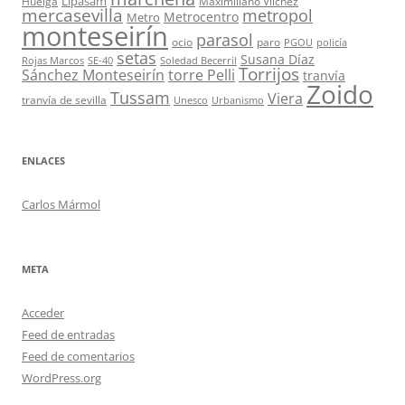
Lipasam
Huelga
Maximiliano Vílchez
mercasevilla
metropol
Metrocentro
Metro
monteseirín
parasol
ocio
paro
PGOU
policía
setas
Susana Díaz
Rojas Marcos
SE-40
Soledad Becerril
Torrijos
Sánchez Monteseirín
torre Pelli
tranvía
Zoido
Tussam
Viera
tranvía de sevilla
Unesco
Urbanismo
ENLACES
Carlos Mármol
META
Acceder
Feed de entradas
Feed de comentarios
WordPress.org