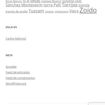
setas
Susana Díaz
Rojas Marcos
SE-40
Soledad Becerril
Torrijos
Sánchez Monteseirín
torre Pelli
tranvía
Zoido
Tussam
Viera
tranvía de sevilla
Unesco
Urbanismo
ENLACES
Carlos Mármol
META
Acceder
Feed de entradas
Feed de comentarios
WordPress.org