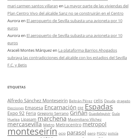
mari carmen santos villaran
en
La mayor parte de las viviendas del
Plan Centro Vivo del alcalde Sanz no se construirán en el Centro
Aurora
en
El aeropuerto de Sevilla subasta una avioneta por 10
euros
Aurora
en
El aeropuerto de Sevilla subasta una avioneta por 10
euros
Araceli Montes Márquez
en
La plataforma Barrios Ahogados
subraya las contradicciones del alcalde con los estadios del Sevilla
F.C. y Betis
ETIQUETAS
Alfredo Sánchez Monteseirín
celis
Beltrán Pérez
Deuda
dragado
Espadas
Encarnación
Emasesa
Elecciones
ERE
Griñán
Expo 92
Feria
Gregorio Serrano
Guadalquivir
Guía
marchena
Lipasam
Huelga
Maximiliano Vílchez
mercasevilla
metropol
Metrocentro
Metro
monteseirín
parasol
ocio
paro
PGOU
policía