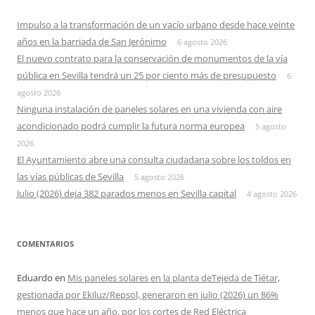
Impulso a la transformación de un vacío urbano desde hace veinte
años en la barriada de San Jerónimo
6 agosto 2026
El nuevo contrato para la conservación de monumentos de la vía
pública en Sevilla tendrá un 25 por ciento más de presupuesto
6
agosto 2026
Ninguna instalación de paneles solares en una vivienda con aire
acondicionado podrá cumplir la futura norma europea
5 agosto
2026
El Ayuntamiento abre una consulta ciudadana sobre los toldos en
las vías públicas de Sevilla
5 agosto 2026
Julio (2026) deja 382 parados menos en Sevilla capital
4 agosto 2026
COMENTARIOS
Eduardo
en
Mis paneles solares en la planta deTejeda de Tiétar,
gestionada por Ekiluz/Repsol, generaron en julio (2026) un 86%
menos que hace un año, por los cortes de Red Eléctrica