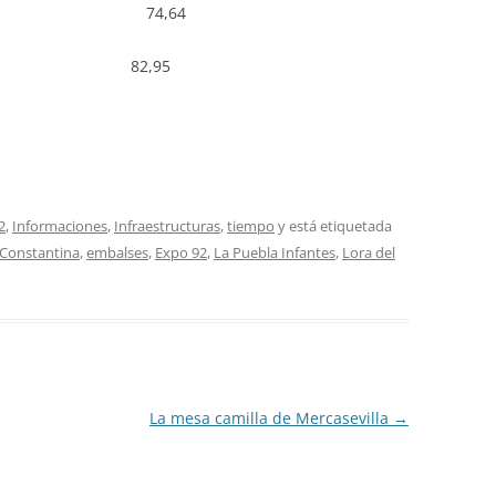
00 74,64
0,02 82,95
2
,
Informaciones
,
Infraestructuras
,
tiempo
y está etiquetada
Constantina
,
embalses
,
Expo 92
,
La Puebla Infantes
,
Lora del
La mesa camilla de Mercasevilla
→