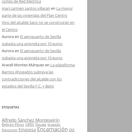
cortes de Red Eléctrica
mari carmen santos villaran
en
La mayor
parte de las viviendas del Plan Centro
Vivo del alcalde Sanz no se construirán en
el Centro
Aurora
en
El aeropuerto de Sevilla
subasta una avioneta por 10 euros
Aurora
en
El aeropuerto de Sevilla
subasta una avioneta por 10 euros
Araceli Montes Márquez
en
La plataforma
Barrios Ahogados subraya las
contradicciones del alcalde con los
estadios del Sevilla F.C. y Betis
ETIQUETAS
Alfredo Sánchez Monteseirín
celis
Beltrán Pérez
Deuda
dragado
Encarnación
Emasesa
Elecciones
ERE