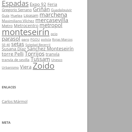
Espadas
Expo 92
Feria
Griñán
Gregorio Serrano
Guadalquivir
marchena
Lipasam
Guía
Huelga
mercasevilla
Maximiliano Vílchez
metropol
Metrocentro
Metro
monteseirín
ocio
parasol
paro
PGOU
policía
Rojas Marcos
setas
SE-40
Soledad Becerril
Sánchez Monteseirín
Susana Díaz
Torrijos
torre Pelli
tranvía
Tussam
tranvía de sevilla
Unesco
Zoido
Viera
Urbanismo
ENLACES
Carlos Mármol
META