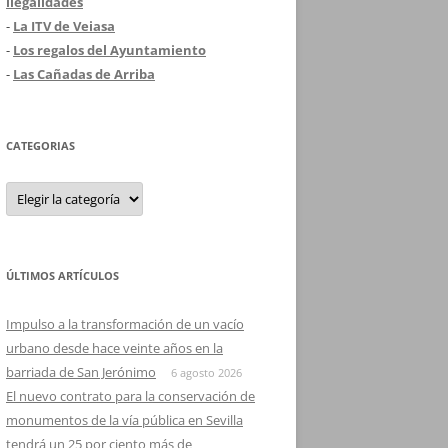
ilegalidades
-
La ITV de Veiasa
-
Los regalos del Ayuntamiento
-
Las Cañadas de Arriba
CATEGORIAS
Categorias
ÚLTIMOS ARTÍCULOS
Impulso a la transformación de un vacío
urbano desde hace veinte años en la
barriada de San Jerónimo
6 agosto 2026
El nuevo contrato para la conservación de
monumentos de la vía pública en Sevilla
tendrá un 25 por ciento más de