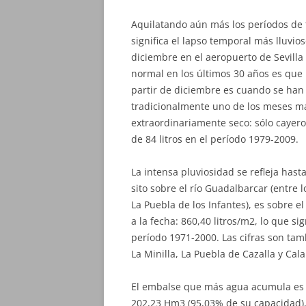
Aquilatando aún más los períodos de t
significa el lapso temporal más lluvio
diciembre en el aeropuerto de Sevilla
normal en los últimos 30 años es que n
partir de diciembre es cuando se han 
tradicionalmente uno de los meses m
extraordinariamente seco: sólo cayero
de 84 litros en el período 1979-2009.
La intensa pluviosidad se refleja hasta
sito sobre el río Guadalbarcar (entre 
La Puebla de los Infantes), es sobre e
a la fecha: 860,40 litros/m2, lo que si
período 1971-2000. Las cifras son ta
La Minilla, La Puebla de Cazalla y Cala
El embalse que más agua acumula es el
202,23 Hm3 (95,03% de su capacidad), 