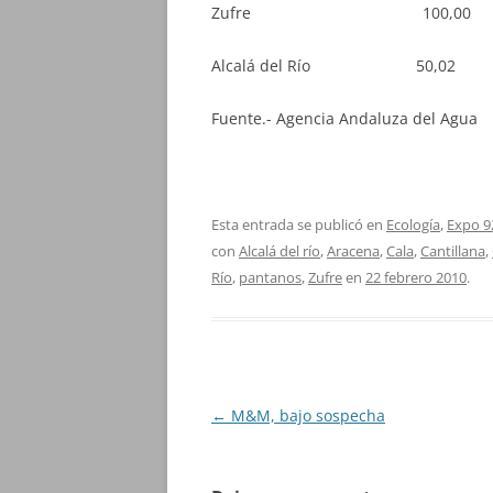
Zufre 100,
Alcalá del Río 5
Fuente.- Agencia Andaluza del Agua
Esta entrada se publicó en
Ecología
,
Expo 9
con
Alcalá del río
,
Aracena
,
Cala
,
Cantillana
,
Río
,
pantanos
,
Zufre
en
22 febrero 2010
.
Navegación
←
M&M, bajo sospecha
de
entradas