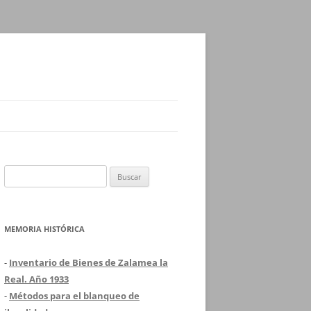
Buscar:
MEMORIA HISTÓRICA
-
Inventario de Bienes de Zalamea la
Real. Año 1933
-
Métodos para el blanqueo de