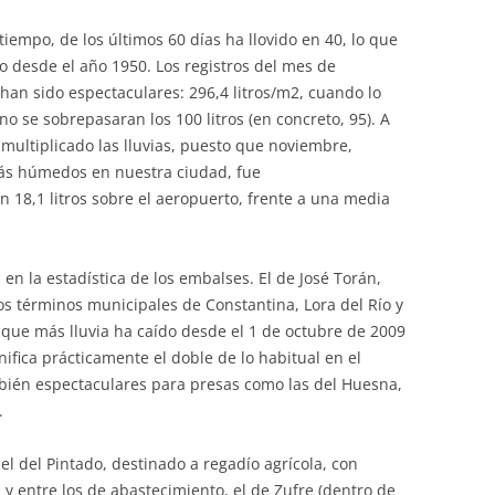
iempo, de los últimos 60 días ha llovido en 40, lo que
so desde el año 1950. Los registros del mes de
 han sido espectaculares: 296,4 litros/m2, cuando lo
o se sobrepasaran los 100 litros (en concreto, 95). A
multiplicado las lluvias, puesto que noviembre,
ás húmedos en nuestra ciudad, fue
n 18,1 litros sobre el aeropuerto, frente a una media
 en la estadística de los embalses. El de José Torán,
los términos municipales de Constantina, Lora del Río y
l que más lluvia ha caído desde el 1 de octubre de 2009
gnifica prácticamente el doble de lo habitual en el
mbién espectaculares para presas como las del Huesna,
.
 del Pintado, destinado a regadío agrícola, con
y entre los de abastecimiento, el de Zufre (dentro de