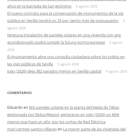
años en la barriada de San Jerónimo
6 agosto 2026
El nuevo contrato para la conservación de monumentos de la vía
pública en Sevilla tendrá un 25 por ciento más de presupuesto
6
agosto 2026
Ninguna instalación de paneles solares en una vivienda con aire
acondicionado podrá cumplir la futura norma europea
5 agosto
2026
El Ayuntamiento abre una consulta ciudadana sobre los toldos en
las vías públicas de Sevilla
5 agosto 2026
Julio (2026) deja 382 parados menos en Sevilla capital
4 agosto 2026
COMENTARIOS
Eduardo
en
Mis paneles solares en la planta deTejeda de Tiétar,
gestionada por Ekiluz/Repsol, generaron en julio (2026) un 86%
menos que hace un año, por los cortes de Red Eléctrica
mari carmen santos villaran
en
La mayor parte de las viviendas del