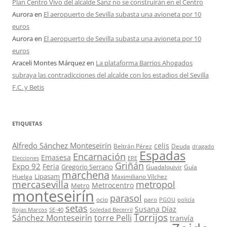
Plan Centro Vivo del alcalde Sanz no se construirán en el Centro
Aurora
en
El aeropuerto de Sevilla subasta una avioneta por 10
euros
Aurora
en
El aeropuerto de Sevilla subasta una avioneta por 10
euros
Araceli Montes Márquez
en
La plataforma Barrios Ahogados
subraya las contradicciones del alcalde con los estadios del Sevilla
F.C. y Betis
ETIQUETAS
Alfredo Sánchez Monteseirín
celis
Beltrán Pérez
Deuda
dragado
Espadas
Encarnación
Emasesa
Elecciones
ERE
Griñán
Expo 92
Feria
Gregorio Serrano
Guadalquivir
Guía
marchena
Lipasam
Huelga
Maximiliano Vílchez
mercasevilla
metropol
Metrocentro
Metro
monteseirín
parasol
ocio
paro
PGOU
policía
setas
Susana Díaz
Rojas Marcos
SE-40
Soledad Becerril
Torrijos
Sánchez Monteseirín
torre Pelli
tranvía