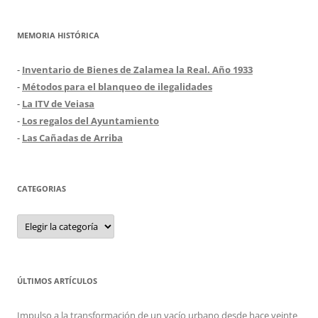
MEMORIA HISTÓRICA
-
Inventario de Bienes de Zalamea la Real. Año 1933
-
Métodos para el blanqueo de ilegalidades
-
La ITV de Veiasa
-
Los regalos del Ayuntamiento
-
Las Cañadas de Arriba
CATEGORIAS
Categorias
ÚLTIMOS ARTÍCULOS
Impulso a la transformación de un vacío urbano desde hace veinte