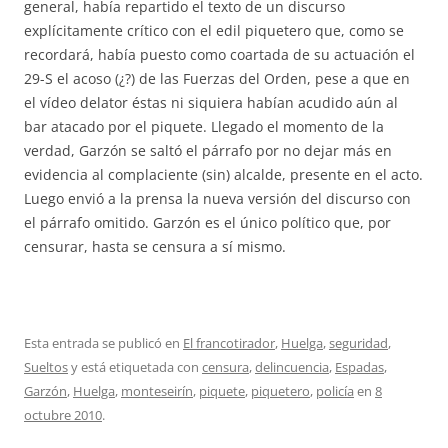
general, había repartido el texto de un discurso
explícitamente crítico con el edil piquetero que, como se
recordará, había puesto como coartada de su actuación el
29-S el acoso (¿?) de las Fuerzas del Orden, pese a que en
el vídeo delator éstas ni siquiera habían acudido aún al
bar atacado por el piquete. Llegado el momento de la
verdad, Garzón se saltó el párrafo por no dejar más en
evidencia al complaciente (sin) alcalde, presente en el acto.
Luego envió a la prensa la nueva versión del discurso con
el párrafo omitido. Garzón es el único político que, por
censurar, hasta se censura a sí mismo.
Esta entrada se publicó en
El francotirador
,
Huelga
,
seguridad
,
Sueltos
y está etiquetada con
censura
,
delincuencia
,
Espadas
,
Garzón
,
Huelga
,
monteseirín
,
piquete
,
piquetero
,
policía
en
8
octubre 2010
.