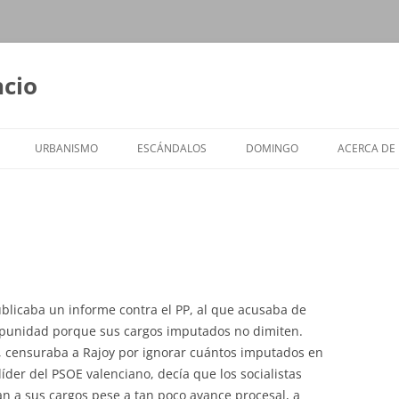
ncio
URBANISMO
ESCÁNDALOS
DOMINGO
ACERCA DE
blicaba un informe contra el PP, al que acusaba de
 impunidad porque sus cargos imputados no dimiten.
, censuraba a Rajoy por ignorar cuántos imputados en
líder del PSOE valenciano, decía que los socialistas
an a sus cargos pese a tan poco avance procesal, a