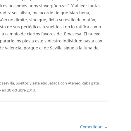
otros no somos unos sinvergüenzas”. Y al leer tantas
nradez socialista, me acordé de que Marchena,
ólo no dimite, sino que, fiel a su estilo de matón,
ta de sus periódicos a sueldo si no lo ratifica como
a a cambio de ciertos favores de Emasesa. El nuevo
pararle los pies a este siniestro individuo: basta con
e Valencia, porque el de Sevilla sigue a la luna de
asevilla
,
Sueltos
y está etiquetada con
Ateneo
,
cabalgata
,
o
en
30 octubre 2010
.
Comodidad
→