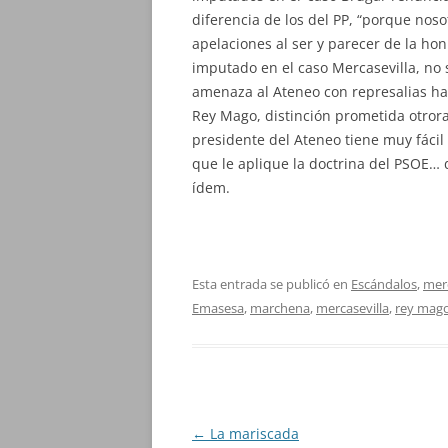
diferencia de los del PP, “porque nos
apelaciones al ser y parecer de la ho
imputado en el caso Mercasevilla, no s
amenaza al Ateneo con represalias has
Rey Mago, distinción prometida otror
presidente del Ateneo tiene muy fácil 
que le aplique la doctrina del PSOE… d
ídem.
Esta entrada se publicó en
Escándalos
,
merc
Emasesa
,
marchena
,
mercasevilla
,
rey mag
Navegación
←
La mariscada