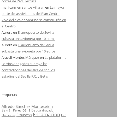
cortes de Red Eléctrica
mari carmen santos villaran
en
La mayor
parte de las viviendas del Plan Centro
Vivo del alcalde Sanz no se construirán en
el Centro
Aurora
en
El aeropuerto de Sevilla
subasta una avioneta por 10 euros
Aurora
en
El aeropuerto de Sevilla
subasta una avioneta por 10 euros
Araceli Montes Márquez
en
La plataforma
Barrios Ahogados subraya las
contradicciones del alcalde con los
estadios del Sevilla F.C. y Betis
ETIQUETAS
Alfredo Sánchez Monteseirín
celis
Beltrán Pérez
Deuda
dragado
Encarnación
Emasesa
Elecciones
ERE