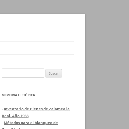
Buscar:
MEMORIA HISTÓRICA
-
Inventario de Bienes de Zalamea la
Real. Año 1933
-
Métodos para el blanqueo de