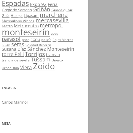
Espadas
Expo 92
Feria
Griñán
Gregorio Serrano
Guadalquivir
marchena
Lipasam
Guía
Huelga
mercasevilla
Maximiliano Vílchez
metropol
Metrocentro
Metro
monteseirín
ocio
parasol
paro
PGOU
policía
Rojas Marcos
setas
SE-40
Soledad Becerril
Sánchez Monteseirín
Susana Díaz
Torrijos
torre Pelli
tranvía
Tussam
tranvía de sevilla
Unesco
Zoido
Viera
Urbanismo
ENLACES
Carlos Mármol
META