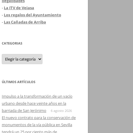
ilegalidades
-
La ITV de Veiasa
-
Los regalos del Ayuntamiento
-
Las Cañadas de Arriba
CATEGORIAS
Categorias
ÚLTIMOS ARTÍCULOS
Impulso a la transformación de un vacío
urbano desde hace veinte años en la
barriada de San Jerónimo
6 agosto 2026
El nuevo contrato para la conservación de
monumentos de la vía pública en Sevilla
tendrá un 25 por ciento más de