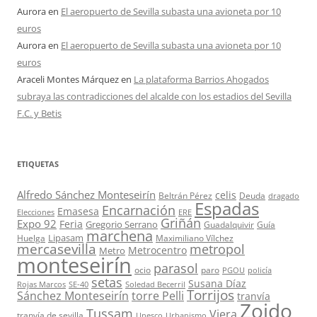
Aurora
en
El aeropuerto de Sevilla subasta una avioneta por 10
euros
Aurora
en
El aeropuerto de Sevilla subasta una avioneta por 10
euros
Araceli Montes Márquez
en
La plataforma Barrios Ahogados
subraya las contradicciones del alcalde con los estadios del Sevilla
F.C. y Betis
ETIQUETAS
Alfredo Sánchez Monteseirín
celis
Beltrán Pérez
Deuda
dragado
Espadas
Encarnación
Emasesa
Elecciones
ERE
Griñán
Expo 92
Feria
Gregorio Serrano
Guadalquivir
Guía
marchena
Lipasam
Huelga
Maximiliano Vílchez
mercasevilla
metropol
Metrocentro
Metro
monteseirín
parasol
ocio
paro
PGOU
policía
setas
Susana Díaz
Rojas Marcos
SE-40
Soledad Becerril
Torrijos
Sánchez Monteseirín
torre Pelli
tranvía
Zoido
Tussam
Viera
tranvía de sevilla
Unesco
Urbanismo