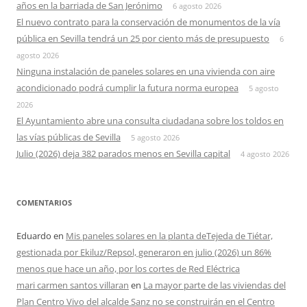
años en la barriada de San Jerónimo
6 agosto 2026
El nuevo contrato para la conservación de monumentos de la vía
pública en Sevilla tendrá un 25 por ciento más de presupuesto
6
agosto 2026
Ninguna instalación de paneles solares en una vivienda con aire
acondicionado podrá cumplir la futura norma europea
5 agosto
2026
El Ayuntamiento abre una consulta ciudadana sobre los toldos en
las vías públicas de Sevilla
5 agosto 2026
Julio (2026) deja 382 parados menos en Sevilla capital
4 agosto 2026
COMENTARIOS
Eduardo
en
Mis paneles solares en la planta deTejeda de Tiétar,
gestionada por Ekiluz/Repsol, generaron en julio (2026) un 86%
menos que hace un año, por los cortes de Red Eléctrica
mari carmen santos villaran
en
La mayor parte de las viviendas del
Plan Centro Vivo del alcalde Sanz no se construirán en el Centro