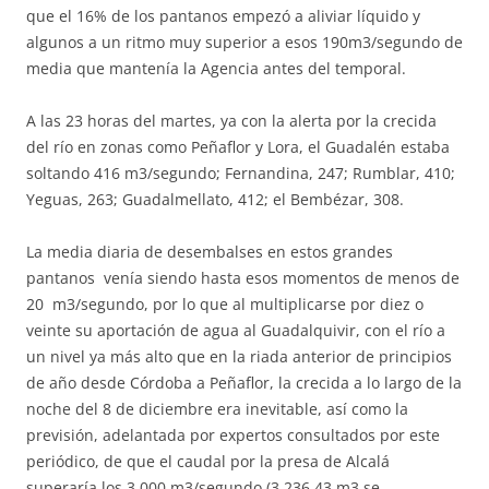
que el 16% de los pantanos empezó a aliviar líquido y
algunos a un ritmo muy superior a esos 190m3/segundo de
media que mantenía la Agencia antes del temporal.
A las 23 horas del martes, ya con la alerta por la crecida
del río en zonas como Peñaflor y Lora, el Guadalén estaba
soltando 416 m3/segundo; Fernandina, 247; Rumblar, 410;
Yeguas, 263; Guadalmellato, 412; el Bembézar, 308.
La media diaria de desembalses en estos grandes
pantanos venía siendo hasta esos momentos de menos de
20 m3/segundo, por lo que al multiplicarse por diez o
veinte su aportación de agua al Guadalquivir, con el río a
un nivel ya más alto que en la riada anterior de principios
de año desde Córdoba a Peñaflor, la crecida a lo largo de la
noche del 8 de diciembre era inevitable, así como la
previsión, adelantada por expertos consultados por este
periódico, de que el caudal por la presa de Alcalá
superaría los 3.000 m3/segundo (3.236,43 m3 se