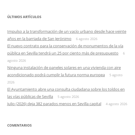
ÚLTIMOS ARTÍCULOS
Impulso a la transformación de un vacío urbano desde hace veinte
años en la barriada de San Jerónimo
6 agosto 2026
El nuevo contrato para la conservación de monumentos de la vía
pública en Sevilla tendrá un 25 por ciento más de presupuesto
6
agosto 2026
Ninguna instalación de paneles solares en una vivienda con aire
acondicionado podrá cumplir la futura norma europea
5 agosto
2026
El Ayuntamiento abre una consulta ciudadana sobre los toldos en
las vías públicas de Sevilla
5 agosto 2026
Julio (2026) deja 382 parados menos en Sevilla capital
4 agosto 2026
COMENTARIOS