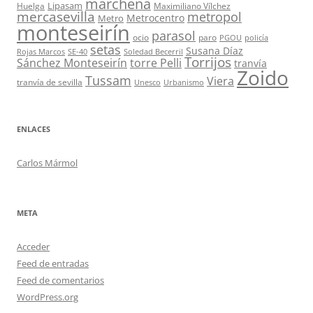
marchena
Lipasam
Huelga
Maximiliano Vílchez
mercasevilla
metropol
Metrocentro
Metro
monteseirín
parasol
ocio
paro
PGOU
policía
setas
Susana Díaz
Rojas Marcos
SE-40
Soledad Becerril
Torrijos
Sánchez Monteseirín
torre Pelli
tranvía
Zoido
Tussam
Viera
tranvía de sevilla
Unesco
Urbanismo
ENLACES
Carlos Mármol
META
Acceder
Feed de entradas
Feed de comentarios
WordPress.org