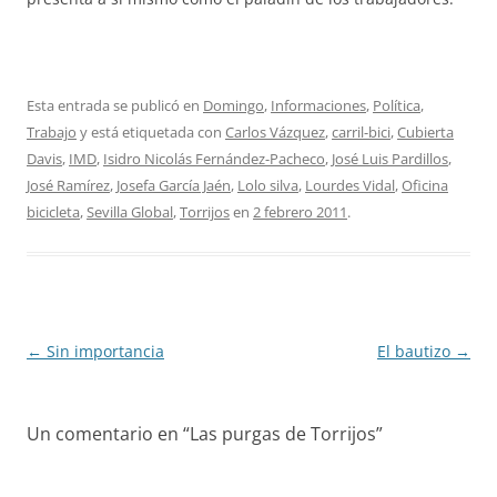
Esta entrada se publicó en
Domingo
,
Informaciones
,
Política
,
Trabajo
y está etiquetada con
Carlos Vázquez
,
carril-bici
,
Cubierta
Davis
,
IMD
,
Isidro Nicolás Fernández-Pacheco
,
José Luis Pardillos
,
José Ramírez
,
Josefa García Jaén
,
Lolo silva
,
Lourdes Vidal
,
Oficina
bicicleta
,
Sevilla Global
,
Torrijos
en
2 febrero 2011
.
Navegación
←
Sin importancia
El bautizo
→
de
entradas
Un comentario en “
Las purgas de Torrijos
”