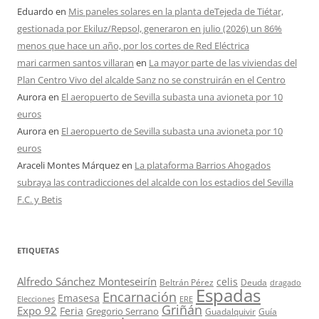
Eduardo
en
Mis paneles solares en la planta deTejeda de Tiétar,
gestionada por Ekiluz/Repsol, generaron en julio (2026) un 86%
menos que hace un año, por los cortes de Red Eléctrica
mari carmen santos villaran
en
La mayor parte de las viviendas del
Plan Centro Vivo del alcalde Sanz no se construirán en el Centro
Aurora
en
El aeropuerto de Sevilla subasta una avioneta por 10
euros
Aurora
en
El aeropuerto de Sevilla subasta una avioneta por 10
euros
Araceli Montes Márquez
en
La plataforma Barrios Ahogados
subraya las contradicciones del alcalde con los estadios del Sevilla
F.C. y Betis
ETIQUETAS
Alfredo Sánchez Monteseirín
celis
Beltrán Pérez
Deuda
dragado
Espadas
Encarnación
Emasesa
Elecciones
ERE
Griñán
Expo 92
Feria
Gregorio Serrano
Guadalquivir
Guía