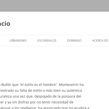
ncio
URBANISMO
ESCÁNDALOS
DOMINGO
ACERCA DE
o Bufón que “el estilo es el hombre”. Monteseirín ha
ostrado su falta de estilo o más bien su auténtica
uraleza una vez que, despojado de la púrpura del
er y ya sin disfraz por no tener necesidad de
atusar a los sevillanos, ha anunciado que no acudirá a