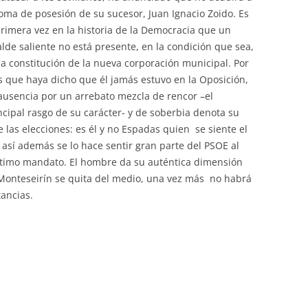
toma de posesión de su sucesor, Juan Ignacio Zoido. Es
primera vez en la historia de la Democracia que un
alde saliente no está presente, en la condición que sea,
la constitución de la nueva corporación municipal. Por
 que haya dicho que él jamás estuvo en la Oposición,
ausencia por un arrebato mezcla de rencor –el
ncipal rasgo de su carácter- y de soberbia denota su
 las elecciones: es él y no Espadas quien se siente el
así además se lo hace sentir gran parte del PSOE al
 último mandato. El hombre da su auténtica dimensión
Si Monteseirín se quita del medio, una vez más no habrá
tancias.