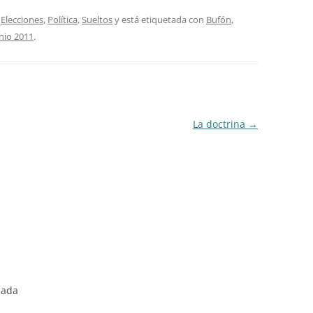
,
Elecciones
,
Política
,
Sueltos
y está etiquetada con
Bufón
,
nio 2011
.
La doctrina
→
nada