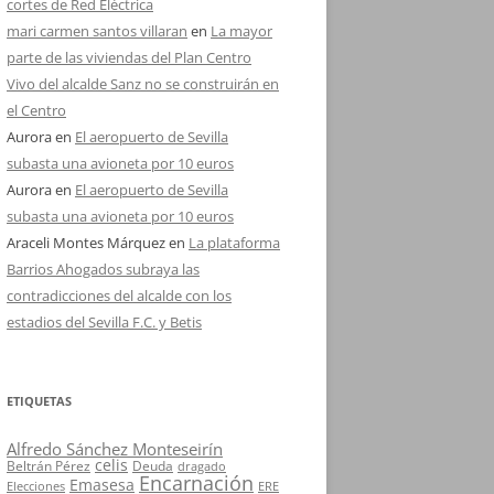
cortes de Red Eléctrica
mari carmen santos villaran
en
La mayor
parte de las viviendas del Plan Centro
Vivo del alcalde Sanz no se construirán en
el Centro
Aurora
en
El aeropuerto de Sevilla
subasta una avioneta por 10 euros
Aurora
en
El aeropuerto de Sevilla
subasta una avioneta por 10 euros
Araceli Montes Márquez
en
La plataforma
Barrios Ahogados subraya las
contradicciones del alcalde con los
estadios del Sevilla F.C. y Betis
ETIQUETAS
Alfredo Sánchez Monteseirín
celis
Beltrán Pérez
Deuda
dragado
Encarnación
Emasesa
Elecciones
ERE