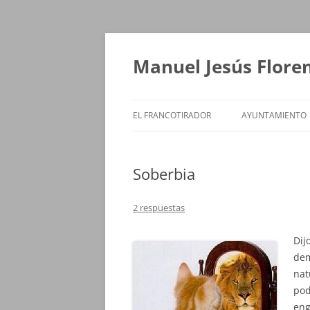
Saltar
al
contenido
Manuel Jesús Flore
EL FRANCOTIRADOR
AYUNTAMIENTO
Soberbia
2 respuestas
Dij
dem
nat
pod
eng