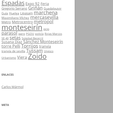
Espadas
Expo 92
Feria
Griñán
Gregorio Serrano
Guadalquivir
marchena
Lipasam
Guía
Huelga
mercasevilla
Maximiliano Vílchez
metropol
Metrocentro
Metro
monteseirín
ocio
parasol
paro
PGOU
policía
Rojas Marcos
setas
SE-40
Soledad Becerril
Sánchez Monteseirín
Susana Díaz
Torrijos
torre Pelli
tranvía
Tussam
tranvía de sevilla
Unesco
Zoido
Viera
Urbanismo
ENLACES
Carlos Mármol
META