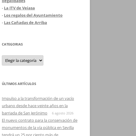
ilegalidades
-
La ITV de Veiasa
-
Los regalos del Ayuntamiento
-
Las Cañadas de Arriba
CATEGORIAS
Categorias
ÚLTIMOS ARTÍCULOS
Impulso a la transformación de un vacío
urbano desde hace veinte años en la
barriada de San Jerónimo
6 agosto 2026
El nuevo contrato para la conservación de
monumentos de la vía pública en Sevilla
tendrá un 25 por ciento más de