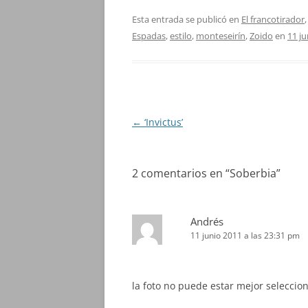
Esta entrada se publicó en
El francotirador
Espadas
,
estilo
,
monteseirín
,
Zoido
en
11 ju
Navegación
←
‘Invictus’
de
entradas
2 comentarios en “
Soberbia
”
Andrés
11 junio 2011 a las 23:31 pm
la foto no puede estar mejor seleccio