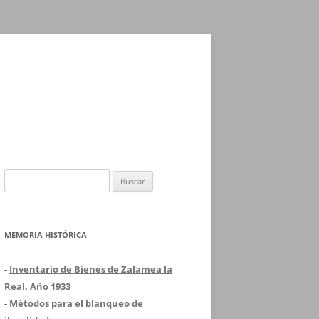
Buscar:
MEMORIA HISTÓRICA
-
Inventario de Bienes de Zalamea la
Real. Año 1933
-
Métodos para el blanqueo de