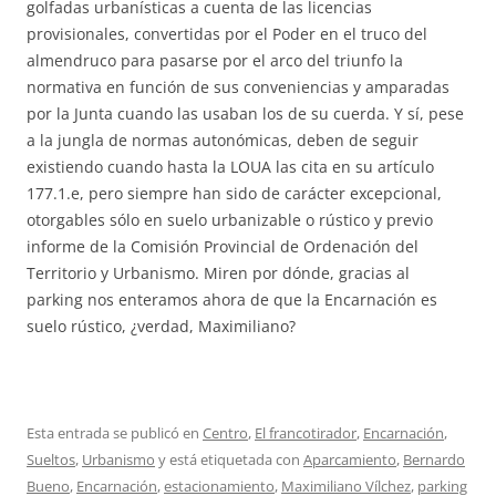
golfadas urbanísticas a cuenta de las licencias
provisionales, convertidas por el Poder en el truco del
almendruco para pasarse por el arco del triunfo la
normativa en función de sus conveniencias y amparadas
por la Junta cuando las usaban los de su cuerda. Y sí, pese
a la jungla de normas autonómicas, deben de seguir
existiendo cuando hasta la LOUA las cita en su artículo
177.1.e, pero siempre han sido de carácter excepcional,
otorgables sólo en suelo urbanizable o rústico y previo
informe de la Comisión Provincial de Ordenación del
Territorio y Urbanismo. Miren por dónde, gracias al
parking nos enteramos ahora de que la Encarnación es
suelo rústico, ¿verdad, Maximiliano?
Esta entrada se publicó en
Centro
,
El francotirador
,
Encarnación
,
Sueltos
,
Urbanismo
y está etiquetada con
Aparcamiento
,
Bernardo
Bueno
,
Encarnación
,
estacionamiento
,
Maximiliano Vílchez
,
parking