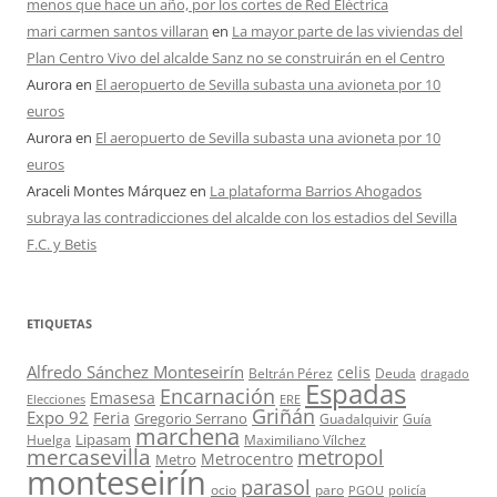
menos que hace un año, por los cortes de Red Eléctrica
mari carmen santos villaran
en
La mayor parte de las viviendas del
Plan Centro Vivo del alcalde Sanz no se construirán en el Centro
Aurora
en
El aeropuerto de Sevilla subasta una avioneta por 10
euros
Aurora
en
El aeropuerto de Sevilla subasta una avioneta por 10
euros
Araceli Montes Márquez
en
La plataforma Barrios Ahogados
subraya las contradicciones del alcalde con los estadios del Sevilla
F.C. y Betis
ETIQUETAS
Alfredo Sánchez Monteseirín
celis
Beltrán Pérez
Deuda
dragado
Espadas
Encarnación
Emasesa
Elecciones
ERE
Griñán
Expo 92
Feria
Gregorio Serrano
Guadalquivir
Guía
marchena
Lipasam
Huelga
Maximiliano Vílchez
mercasevilla
metropol
Metrocentro
Metro
monteseirín
parasol
ocio
paro
PGOU
policía