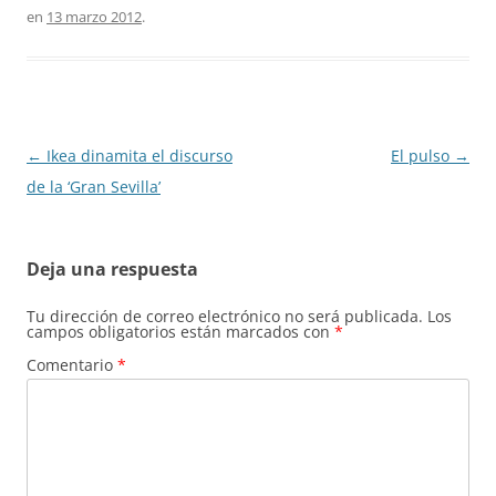
en
13 marzo 2012
.
Navegación
←
Ikea dinamita el discurso
El pulso
→
de
de la ‘Gran Sevilla’
entradas
Deja una respuesta
Tu dirección de correo electrónico no será publicada.
Los
campos obligatorios están marcados con
*
Comentario
*