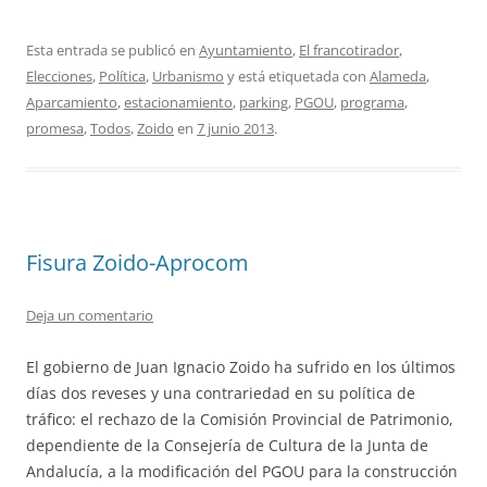
Esta entrada se publicó en
Ayuntamiento
,
El francotirador
,
Elecciones
,
Política
,
Urbanismo
y está etiquetada con
Alameda
,
Aparcamiento
,
estacionamiento
,
parking
,
PGOU
,
programa
,
promesa
,
Todos
,
Zoido
en
7 junio 2013
.
Fisura Zoido-Aprocom
Deja un comentario
El gobierno de Juan Ignacio Zoido ha sufrido en los últimos
días dos reveses y una contrariedad en su política de
tráfico: el rechazo de la Comisión Provincial de Patrimonio,
dependiente de la Consejería de Cultura de la Junta de
Andalucía, a la modificación del PGOU para la construcción