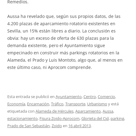
Remedios.
Aussa ha revelado que, según sus propios datos, de las
4.200 plazas de aparcamiento rotatorio existentes en
Sevilla, un 15% están libres a diario. La conclusión es
obvia: hay un exceso de oferta de 630 plazas para la
demanda existente, pero el Ayuntamiento sigue
empecinado en construir más parkings rotatorios en la
Alameda, el Prado y Luis Montoto, algo que, al menos en
este último caso, ni Aprocom comprende.
Esta entrada se publicó en
Ayuntamiento
,
Centro
,
Comercio
,
Economía
,
Encarnación
,
Tráfico
,
Transporte
,
Urbanismo
y está
etiquetada con
Alameda de Hércules
,
Aparcamiento
,
Aussa
,
estacionamiento
,
Fisura Zoido-Aprocom
,
Glorieta del Cid
,
parking
,
Prado de San Sebastián
,
Zoido
en
16 abril 2013
.