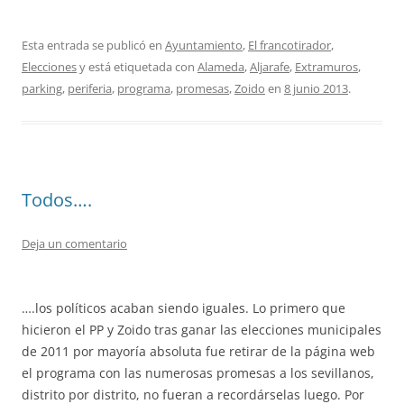
Esta entrada se publicó en
Ayuntamiento
,
El francotirador
,
Elecciones
y está etiquetada con
Alameda
,
Aljarafe
,
Extramuros
,
parking
,
periferia
,
programa
,
promesas
,
Zoido
en
8 junio 2013
.
Todos….
Deja un comentario
….los políticos acaban siendo iguales. Lo primero que
hicieron el PP y Zoido tras ganar las elecciones municipales
de 2011 por mayoría absoluta fue retirar de la página web
el programa con las numerosas promesas a los sevillanos,
distrito por distrito, no fueran a recordárselas luego. Por