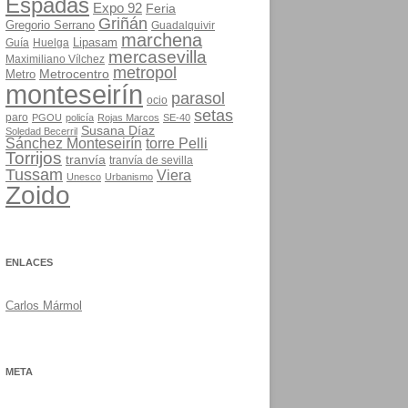
Espadas
Expo 92
Feria
Griñán
Gregorio Serrano
Guadalquivir
marchena
Lipasam
Guía
Huelga
mercasevilla
Maximiliano Vílchez
metropol
Metrocentro
Metro
monteseirín
parasol
ocio
setas
paro
PGOU
policía
Rojas Marcos
SE-40
Susana Díaz
Soledad Becerril
Sánchez Monteseirín
torre Pelli
Torrijos
tranvía
tranvía de sevilla
Tussam
Viera
Unesco
Urbanismo
Zoido
ENLACES
Carlos Mármol
META