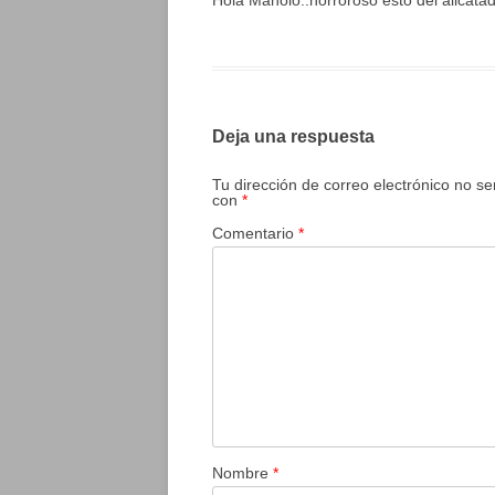
Hola Manolo..horroroso esto del alicata
Deja una respuesta
Tu dirección de correo electrónico no se
con
*
Comentario
*
Nombre
*