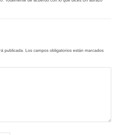
do. Totalmente de acuerdo con lo que dices.Un abrazo
rá publicada.
Los campos obligatorios están marcados