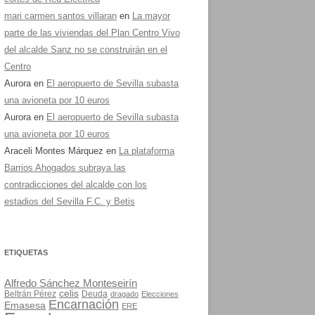
mari carmen santos villaran
en
La mayor
parte de las viviendas del Plan Centro Vivo
del alcalde Sanz no se construirán en el
Centro
Aurora
en
El aeropuerto de Sevilla subasta
una avioneta por 10 euros
Aurora
en
El aeropuerto de Sevilla subasta
una avioneta por 10 euros
Araceli Montes Márquez
en
La plataforma
Barrios Ahogados subraya las
contradicciones del alcalde con los
estadios del Sevilla F.C. y Betis
ETIQUETAS
Alfredo Sánchez Monteseirín
celis
Beltrán Pérez
Deuda
dragado
Elecciones
Encarnación
Emasesa
ERE