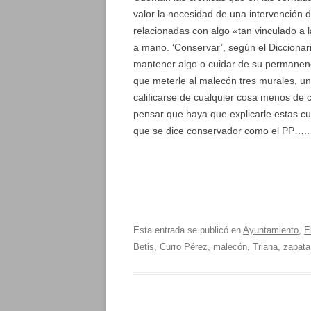
valor la necesidad de una intervención 
relacionadas con algo «tan vinculado a l
a mano. ‘Conservar’, según el Diccionar
mantener algo o cuidar de su permanencia
que meterle al malecón tres murales, un
calificarse de cualquier cosa menos de 
pensar que haya que explicarle estas cu
que se dice conservador como el PP…..
Esta entrada se publicó en
Ayuntamiento
,
E
Betis
,
Curro Pérez
,
malecón
,
Triana
,
zapata