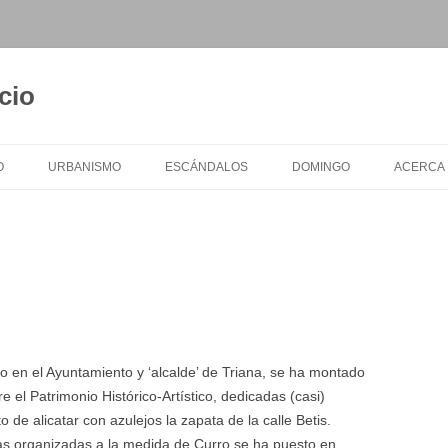
cio
O
URBANISMO
ESCÁNDALOS
DOMINGO
ACERCA
o en el Ayuntamiento y ‘alcalde’ de Triana, se ha montado
 el Patrimonio Histórico-Artístico, dedicadas (casi)
 de alicatar con azulejos la zapata de la calle Betis.
as organizadas a la medida de Curro se ha puesto en