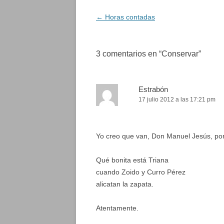
Navegación
←
Horas contadas
de
entradas
3 comentarios en “
Conservar
”
Estrabón
17 julio 2012 a las 17:21 pm
Yo creo que van, Don Manuel Jesús, por
Qué bonita está Triana
cuando Zoido y Curro Pérez
alicatan la zapata.
Atentamente.