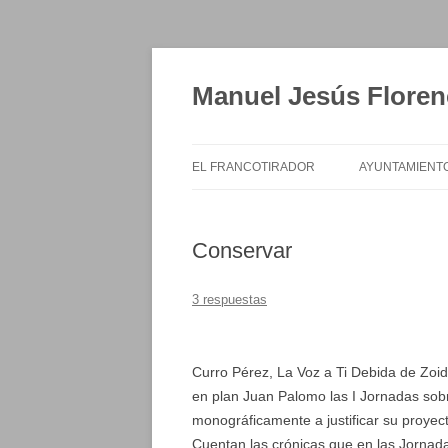
Saltar
al
contenido
Manuel Jesús Floren
EL FRANCOTIRADOR
AYUNTAMIENT
Conservar
3 respuestas
Curro Pérez, La Voz a Ti Debida de Zoid
en plan Juan Palomo las I Jornadas sobre
monográficamente a justificar su proyecto
Cuentan las crónicas que en las Jornad