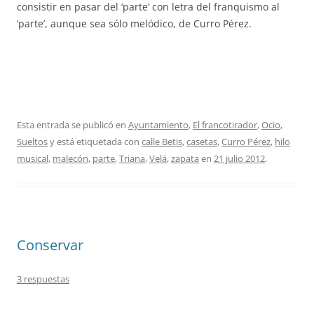
consistir en pasar del ‘parte’ con letra del franquismo al
‘parte’, aunque sea sólo melódico, de Curro Pérez.
Esta entrada se publicó en
Ayuntamiento
,
El francotirador
,
Ocio
,
Sueltos
y está etiquetada con
calle Betis
,
casetas
,
Curro Pérez
,
hilo
musical
,
malecón
,
parte
,
Triana
,
Velá
,
zapata
en
21 julio 2012
.
Conservar
3 respuestas