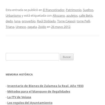
Esta entrada se publicó en
El francotirador
,
Patrimonio
,
Sueltos
,
Urbanismo
y está etiquetada con
Altozano
,
azulejos
,
calle Betis
,
dedo
,
luna
,
proverbio
,
Raúl Doblado
,
Torre Cajasol
,
torre Pelli
,
Triana
,
Unesco
,
zapata
,
Zoido
en
26 mayo 2012
.
Buscar:
MEMORIA HISTÓRICA
-
Inventario de Bienes de Zalamea la Real. Año 1933
-
Métodos para el blanqueo de ilegalidades
-
La ITV de Veiasa
-
Los regalos del Ayuntamiento