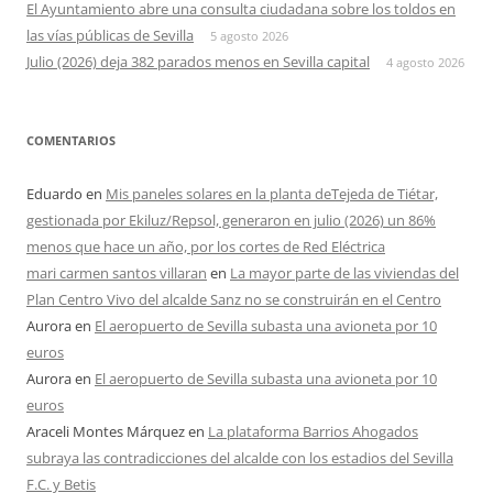
El Ayuntamiento abre una consulta ciudadana sobre los toldos en
las vías públicas de Sevilla
5 agosto 2026
Julio (2026) deja 382 parados menos en Sevilla capital
4 agosto 2026
COMENTARIOS
Eduardo
en
Mis paneles solares en la planta deTejeda de Tiétar,
gestionada por Ekiluz/Repsol, generaron en julio (2026) un 86%
menos que hace un año, por los cortes de Red Eléctrica
mari carmen santos villaran
en
La mayor parte de las viviendas del
Plan Centro Vivo del alcalde Sanz no se construirán en el Centro
Aurora
en
El aeropuerto de Sevilla subasta una avioneta por 10
euros
Aurora
en
El aeropuerto de Sevilla subasta una avioneta por 10
euros
Araceli Montes Márquez
en
La plataforma Barrios Ahogados
subraya las contradicciones del alcalde con los estadios del Sevilla
F.C. y Betis