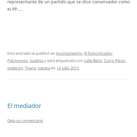
representante de un partido que se dice conservador como
el PP…..
Esta entrada se publicó en
Ayuntamiento
,
El francotirador
,
Patrimonio
,
Sueltos
y está etiquetada con
calle Betis
,
Curro Pérez
,
malecón
,
Triana
,
zapata
en
13 julio 2012
.
El mediador
Deja un comentario