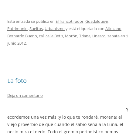
Esta entrada se publicó en
El francotirador
,
Guadalquivir
,
Patrimonio
,
Sueltos
,
Urbanismo
y está etiquetada con
Altozano
,
Bernardo Bueno
,
cal
,
calle Betis
,
Morón
,
Triana
,
Unesco
,
zapata
en
1
junio 2012
.
La foto
Deja un comentario
R
ecordemos una vez más (y lo que te rondaré, morena) el
viejo proverbio de que cuando el sabio señala la Luna, el
necio mira el dedo. Todo el gremio periodístico hemos