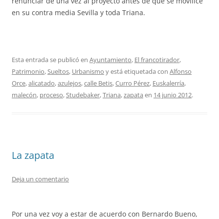
renunciar de una vez al proyecto antes de que se movilice
en su contra media Sevilla y toda Triana.
Esta entrada se publicó en
Ayuntamiento
,
El francotirador
,
Patrimonio
,
Sueltos
,
Urbanismo
y está etiquetada con
Alfonso
Orce
,
alicatado
,
azulejos
,
calle Betis
,
Curro Pérez
,
Euskalerría
,
malecón
,
proceso
,
Studebaker
,
Triana
,
zapata
en
14 junio 2012
.
La zapata
Deja un comentario
Por una vez voy a estar de acuerdo con Bernardo Bueno,