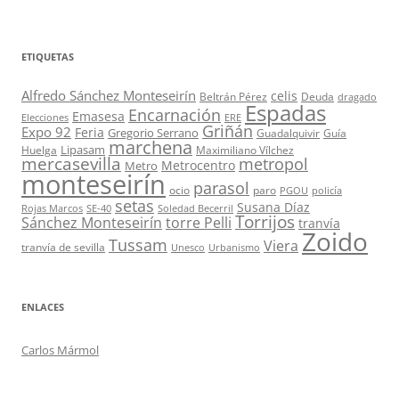
ETIQUETAS
Alfredo Sánchez Monteseirín
celis
Beltrán Pérez
Deuda
dragado
Espadas
Encarnación
Emasesa
Elecciones
ERE
Griñán
Expo 92
Feria
Gregorio Serrano
Guadalquivir
Guía
marchena
Lipasam
Huelga
Maximiliano Vílchez
mercasevilla
metropol
Metrocentro
Metro
monteseirín
parasol
ocio
paro
PGOU
policía
setas
Susana Díaz
Rojas Marcos
SE-40
Soledad Becerril
Torrijos
Sánchez Monteseirín
torre Pelli
tranvía
Zoido
Tussam
Viera
tranvía de sevilla
Unesco
Urbanismo
ENLACES
Carlos Mármol