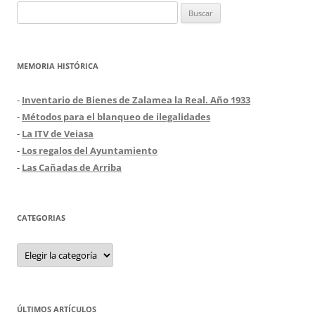
Buscar:
MEMORIA HISTÓRICA
-
Inventario de Bienes de Zalamea la Real. Año 1933
-
Métodos para el blanqueo de ilegalidades
-
La ITV de Veiasa
-
Los regalos del Ayuntamiento
-
Las Cañadas de Arriba
CATEGORIAS
Categorias
ÚLTIMOS ARTÍCULOS