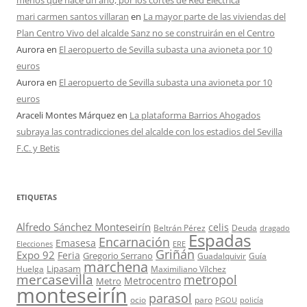
menos que hace un año, por los cortes de Red Eléctrica
mari carmen santos villaran
en
La mayor parte de las viviendas del
Plan Centro Vivo del alcalde Sanz no se construirán en el Centro
Aurora
en
El aeropuerto de Sevilla subasta una avioneta por 10
euros
Aurora
en
El aeropuerto de Sevilla subasta una avioneta por 10
euros
Araceli Montes Márquez
en
La plataforma Barrios Ahogados
subraya las contradicciones del alcalde con los estadios del Sevilla
F.C. y Betis
ETIQUETAS
Alfredo Sánchez Monteseirín
celis
Beltrán Pérez
Deuda
dragado
Espadas
Encarnación
Emasesa
Elecciones
ERE
Griñán
Expo 92
Feria
Gregorio Serrano
Guadalquivir
Guía
marchena
Lipasam
Huelga
Maximiliano Vílchez
mercasevilla
metropol
Metrocentro
Metro
monteseirín
parasol
ocio
paro
PGOU
policía