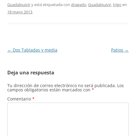
Guadalquivir
y está etiquetada con
dragado
,
Guadalquivir
,
trigo
en
18 mayo 2013
.
Navegación
←
Dos Tabladas y media
Patios
→
de
entradas
Deja una respuesta
Tu dirección de correo electrónico no será publicada.
Los
campos obligatorios están marcados con
*
Comentario
*