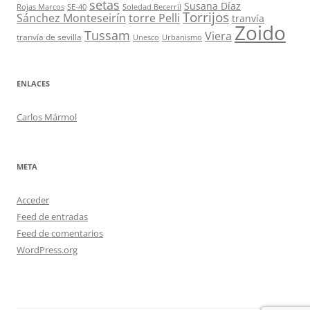
setas
Susana Díaz
Rojas Marcos
SE-40
Soledad Becerril
Torrijos
Sánchez Monteseirín
torre Pelli
tranvía
Zoido
Tussam
Viera
tranvía de sevilla
Unesco
Urbanismo
ENLACES
Carlos Mármol
META
Acceder
Feed de entradas
Feed de comentarios
WordPress.org