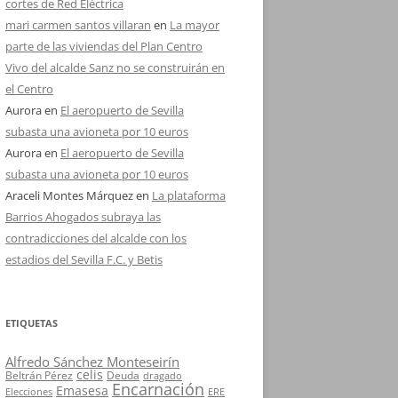
cortes de Red Eléctrica
mari carmen santos villaran
en
La mayor
parte de las viviendas del Plan Centro
Vivo del alcalde Sanz no se construirán en
el Centro
Aurora
en
El aeropuerto de Sevilla
subasta una avioneta por 10 euros
Aurora
en
El aeropuerto de Sevilla
subasta una avioneta por 10 euros
Araceli Montes Márquez
en
La plataforma
Barrios Ahogados subraya las
contradicciones del alcalde con los
estadios del Sevilla F.C. y Betis
ETIQUETAS
Alfredo Sánchez Monteseirín
celis
Beltrán Pérez
Deuda
dragado
Encarnación
Emasesa
Elecciones
ERE