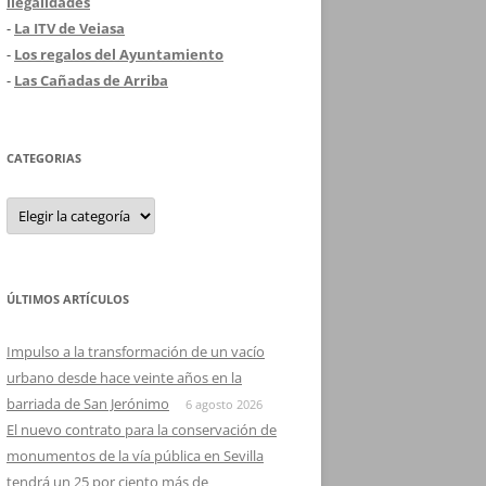
ilegalidades
-
La ITV de Veiasa
-
Los regalos del Ayuntamiento
-
Las Cañadas de Arriba
CATEGORIAS
Categorias
ÚLTIMOS ARTÍCULOS
Impulso a la transformación de un vacío
urbano desde hace veinte años en la
barriada de San Jerónimo
6 agosto 2026
El nuevo contrato para la conservación de
monumentos de la vía pública en Sevilla
tendrá un 25 por ciento más de