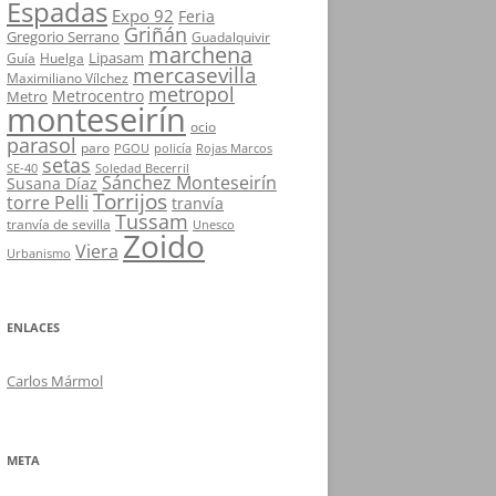
Espadas
Expo 92
Feria
Griñán
Gregorio Serrano
Guadalquivir
marchena
Lipasam
Guía
Huelga
mercasevilla
Maximiliano Vílchez
metropol
Metrocentro
Metro
monteseirín
ocio
parasol
paro
PGOU
policía
Rojas Marcos
setas
SE-40
Soledad Becerril
Sánchez Monteseirín
Susana Díaz
Torrijos
torre Pelli
tranvía
Tussam
tranvía de sevilla
Unesco
Zoido
Viera
Urbanismo
ENLACES
Carlos Mármol
META