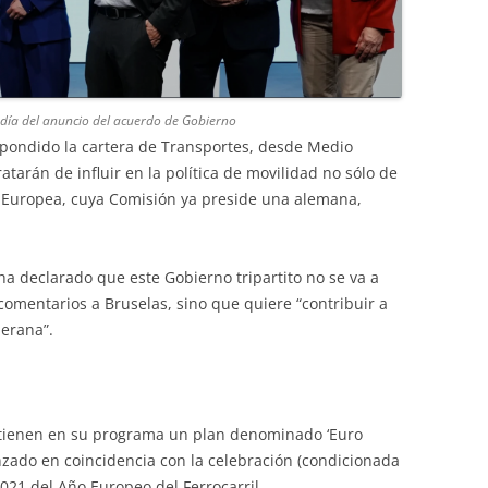
 día del anuncio del acuerdo de Gobierno
spondido la cartera de Transportes, desde Medio
tarán de influir en la política de movilidad no sólo de
n Europea, cuya Comisión ya preside una alemana,
 ha declarado que este Gobierno tripartito no se va a
 comentarios a Bruselas, sino que quiere “contribuir a
berana”.
 tienen en su programa un plan denominado ‘Euro
anzado en coincidencia con la celebración (condicionada
021 del Año Europeo del Ferrocarril.