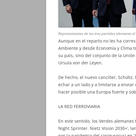
Representantes de los tres partidos alemanes el
Aunque en el reparto no les ha corre
Ambiente y desde Economía y Clima tra
su país, sino del conjunto de la Unió
Ursula von der Leyen.
De hecho, el nuevo canciller, Scholtz,
echar a un lado y a limitarse a enviar
hacer posible una Europa fuerte y so
LA RED FERROVIARIA
En este sentido, los Verdes alemanes
Night Sprinter. Nietz Vision 2030+’, l
por la pandemia del coronavirus) en 2