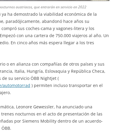
octurnos austriacos, que entrarán en servicio en 2022
B ya ha demostrado la viabilidad económica de la
que, paradójicamente, abandonó hace años su
compró sus coches-cama y vagones-litera y los
 Empezó con una cartera de 750.000 viajeros al año. Un
edio. En cinco años más espera llegar a los tres
ario o en alianza con compañías de otros países y sus
rancia, Italia, Hungría, Eslovaquia y República Checa,
 de su servicio ÖBB Nightjet (
e/automotorrad
) permiten incluso transportar en el
ajero.
limática, Leonore Gewessler, ha anunciado una
 trenes nocturnos en el acto de presentación de las
eñadas por Siemens Mobility dentro de un acuerdo-
a ÖBB.