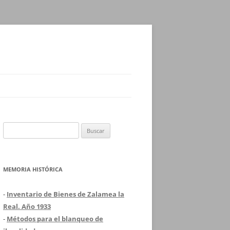
Buscar:
MEMORIA HISTÓRICA
-
Inventario de Bienes de Zalamea la
Real. Año 1933
-
Métodos para el blanqueo de